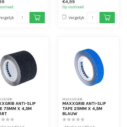
99
€4,99
eenvo...
oorraad
Op voorraad
Vergelijk
Vergelijk
XGRIB®
MAXXGRIB®
XGRIB ANTI-SLIP
MAXXGRIB ANTI-SLIP
E 75MM X 4,5M
TAPE 25MM X 4,5M
ART
BLAUW