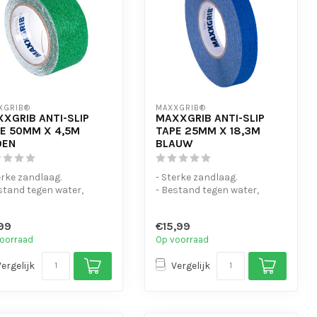
XGRIB®
MAXXGRIB®
XGRIB ANTI-SLIP
MAXXGRIB ANTI-SLIP
E 50MM X 4,5M
TAPE 25MM X 18,3M
OEN
BLAUW
erke zandlaag.
- Sterke zandlaag.
stand tegen water,
- Bestand tegen water,
icaliën en motorolie.
chemicaliën en motorolie.
eenvo...
- Is eenvo...
99
€15,99
oorraad
Op voorraad
Vergelijk
Vergelijk