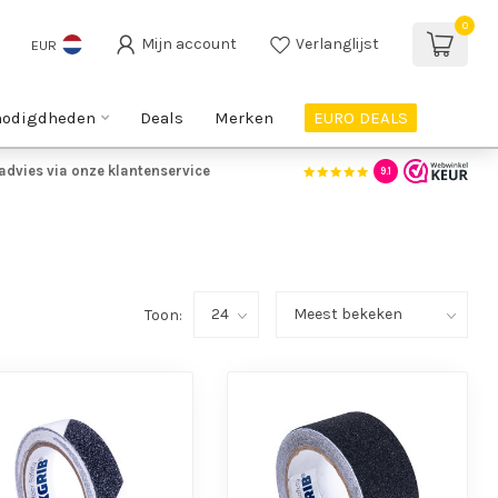
0
Mijn account
Verlanglijst
EUR
nodigdheden
Deals
Merken
EURO DEALS
advies via onze klantenservice
9.1
Toon: