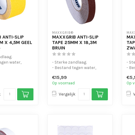
MAXXGRIB®
MAX
 ANTI-SLIP
MAXXGRIB ANTI-SLIP
MAX
M X 4,5M GEEL
TAPE 25MM X 18,3M
TAP
BRUIN
ZW
ndlaag.
egen water,
- Sterke zandlaag.
- St
 en motorolie.
- Bestand tegen water,
- Be
chemicaliën en motorolie.
chem
€15,99
€5,
- Is eenvo...
- Is 
Op voorraad
Op v
k
Vergelijk