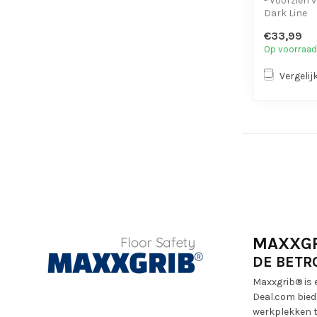
- Voorzien 
Dark Line
- Sterke kl
€33,99
- Vocht en 
Op voorraad
Vergelij
MAXXG
DE BETR
Maxxgrib® is 
Deal.com bied
werkplekken t