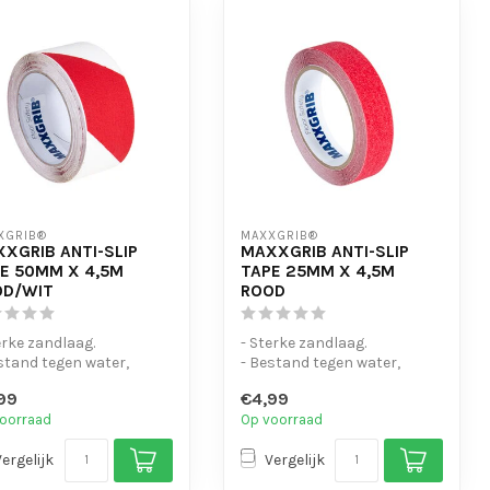
XGRIB®
MAXXGRIB®
XGRIB ANTI-SLIP
MAXXGRIB ANTI-SLIP
E 50MM X 4,5M
TAPE 25MM X 4,5M
OD/WIT
ROOD
erke zandlaag.
- Sterke zandlaag.
stand tegen water,
- Bestand tegen water,
icaliën en motorolie.
chemicaliën en motorolie.
99
€4,99
eenvo...
- Is eenvo...
oorraad
Op voorraad
Vergelijk
Vergelijk