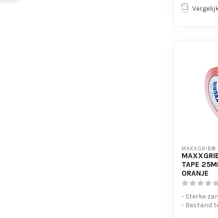
Vergelij
MAXXGRIB®
MAXXGRIB
TAPE 25M
ORANJE
- Sterke za
- Bestand t
chemicaliën