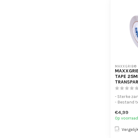
MAXXGRIB®
MAXXGRIB
TAPE 25M
TRANSPA
- Sterke za
- Bestand t
chemicaliën
€4,99
- Is eenvo...
Op voorraad
Vergelij