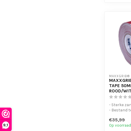
MAXXGRIB®
MAXXGRIB
TAPE 50M
ROOD/WI
- Sterke za
- Bestand t
chemicaliën
€35,99
- Is eenvo...
9,1
Op voorraad