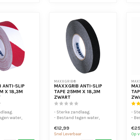
MAXXGRIB®
MAX
 ANTI-SLIP
MAXXGRIB ANTI-SLIP
MAX
M X 18,3M
TAPE 25MM X 18,3M
TAP
T
ZWART
ZW
ndlaag.
- Sterke zandlaag.
- St
egen water,
- Bestand tegen water,
- Be
 en motorolie.
chemicaliën en motorolie.
chem
€12,99
€25
- Is eenvo...
- Is 
Snel Leverbaar
Op v