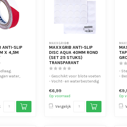
MAXXGRIB®
MAX
 ANTI-SLIP
MAXXGRIB ANTI-SLIP
MAX
M X 4,5M
DISC AQUA 40MM ROND
TAP
T
(SET 25 STUKS)
GR
TRANSPARANT
ndlaag.
- St
egen water,
- Geschikt voor blote voeten
- Be
 en motorolie.
- Vocht- en waterbestendig
chem
- Duurzaam en makkelij...
- Is 
€6,99
€9,
Op voorraad
Op v
k
Vergelijk