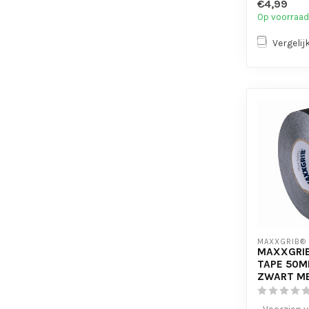
€4,99
- Is eenvo...
Op voorraad
Vergelij
MAXXGRIB®
MAXXGRIB
TAPE 50M
ZWART ME