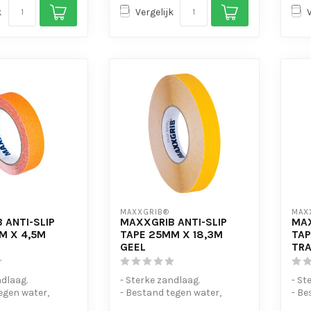
k
Vergelijk
MAXXGRIB®
MAX
 ANTI-SLIP
MAXXGRIB ANTI-SLIP
MAX
M X 4,5M
TAPE 25MM X 18,3M
TAP
GEEL
TR
ndlaag.
- Sterke zandlaag.
- St
egen water,
- Bestand tegen water,
- Be
 en motorolie.
chemicaliën en motorolie.
chem