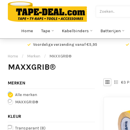
Home
Tape
Kabelbinders
Batterijen
Voordelige verzending vanaf €5,95
Home
/
Merken
/
MAXXGRIB®
MAXXGRIB®
63
P
MERKEN
Alle merken
MAXXGRIB®
KLEUR
Transparant
(8)