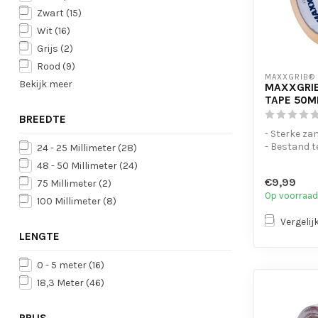
Zwart
(15)
Wit
(16)
Grijs
(2)
Rood
(9)
MAXXGRIB®
Bekijk meer
MAXXGRIB
TAPE 50M
BREEDTE
- Sterke za
- Bestand t
24 - 25 Millimeter
(28)
chemicaliën
48 - 50 Millimeter
(24)
- Is eenvo...
€9,99
75 Millimeter
(2)
Op voorraad
100 Millimeter
(8)
Vergelij
LENGTE
0 - 5 meter
(16)
18,3 Meter
(46)