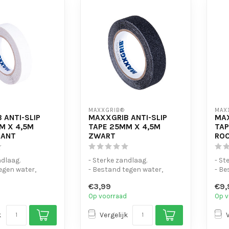
MAXXGRIB®
MAX
 ANTI-SLIP
MAXXGRIB ANTI-SLIP
MAX
M X 4,5M
TAPE 25MM X 4,5M
TAP
RANT
ZWART
RO
ndlaag.
- Sterke zandlaag.
- St
egen water,
- Bestand tegen water,
- Be
 en motorolie.
chemicaliën en motorolie.
chem
€3,99
€9,
- Is eenvo...
- Is 
Op voorraad
Op v
k
Vergelijk