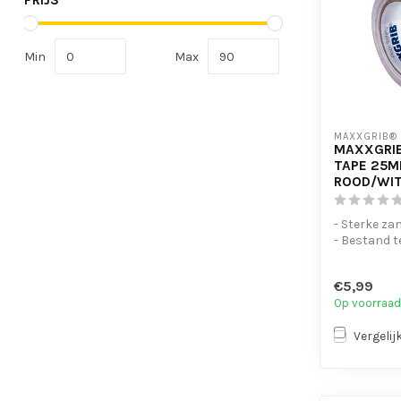
PRIJS
Min
Max
MAXXGRIB®
MAXXGRIB
TAPE 25M
ROOD/WI
- Sterke za
- Bestand t
chemicaliën
- Is eenvo...
€5,99
Op voorraad
Vergelij