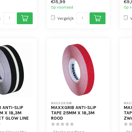
€15,99
€9,
- Is eenvo...
- Is 
Op voorraad
Op v
k
Vergelijk
MAXXGRIB®
MAX
 ANTI-SLIP
MAXXGRIB ANTI-SLIP
MAX
M X 18,3M
TAPE 25MM X 18,3M
TAP
T GLOW LINE
ROOD
ZW