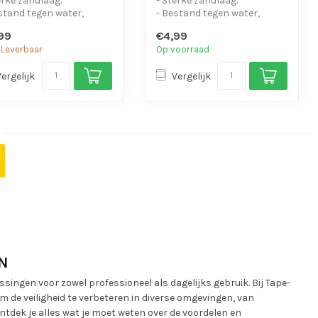
erke zandlaag.
- Sterke zandlaag.
stand tegen water,
- Bestand tegen water,
icaliën en motorolie.
chemicaliën en motorolie.
,99
€4,99
eenvo...
- Is eenvo...
 Leverbaar
Op voorraad
Vergelijk
Vergelijk
N
ingen voor zowel professioneel als dagelijks gebruik. Bij Tape-
de veiligheid te verbeteren in diverse omgevingen, van
tdek je alles wat je moet weten over de voordelen en