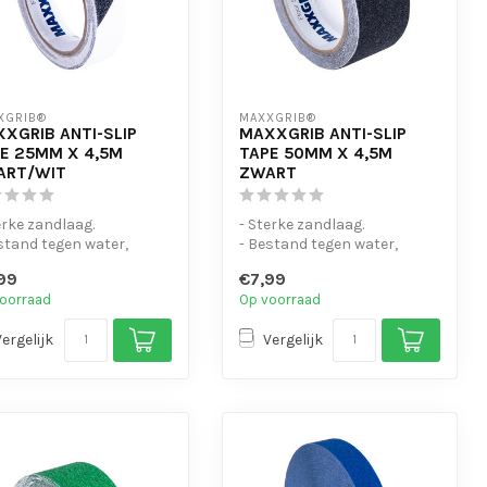
XGRIB®
MAXXGRIB®
XGRIB ANTI-SLIP
MAXXGRIB ANTI-SLIP
E 25MM X 4,5M
TAPE 50MM X 4,5M
ART/WIT
ZWART
erke zandlaag.
- Sterke zandlaag.
stand tegen water,
- Bestand tegen water,
icaliën en motorolie.
chemicaliën en motorolie.
99
€7,99
eenvo...
- Is eenvo...
oorraad
Op voorraad
Vergelijk
Vergelijk