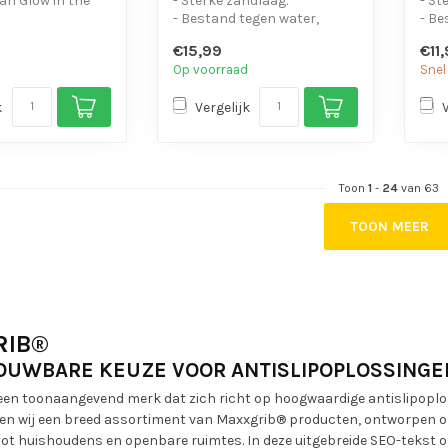
van Glow in the
- Sterke zandlaag.
- St
- Bestand tegen water,
- Be
eefkracht
chemicaliën en motorolie.
chem
€15,99
€11
Waterbest...
- Is eenvo...
- Is 
Op voorraad
Snel
k
Vergelijk
Toon
1
-
24
van 63
TOON MEER
RIB®
OUWBARE KEUZE VOOR ANTISLIPOPLOSSINGE
een toonaangevend merk dat zich richt op hoogwaardige antislipoploss
en wij een breed assortiment van Maxxgrib® producten, ontworpen om 
ot huishoudens en openbare ruimtes. In deze uitgebreide SEO-tekst on