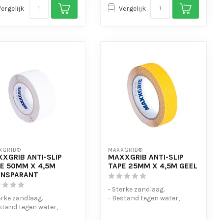
Vergelijk
Vergelijk
XGRIB®
MAXXGRIB®
XGRIB ANTI-SLIP
MAXXGRIB ANTI-SLIP
E 50MM X 4,5M
TAPE 25MM X 4,5M GEEL
ANSPARANT
- Sterke zandlaag.
erke zandlaag.
- Bestand tegen water,
stand tegen water,
chemicaliën en motorolie.
icaliën en motorolie.
- Is eenvo...