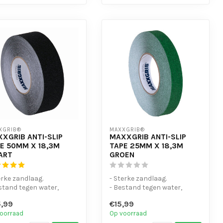
XGRIB®
MAXXGRIB®
XGRIB ANTI-SLIP
MAXXGRIB ANTI-SLIP
E 50MM X 18,3M
TAPE 25MM X 18,3M
ART
GROEN
erke zandlaag.
- Sterke zandlaag.
stand tegen water,
- Bestand tegen water,
icaliën en motorolie.
chemicaliën en motorolie.
,99
€15,99
eenvo...
- Is eenvo...
oorraad
Op voorraad