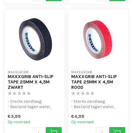
MAXXGRIB®
MAXXGRIB®
MAXXGRIB ANTI-SLIP
MAXXGRIB ANTI-SLIP
TAPE 25MM X 4,5M
TAPE 25MM X 4,5M
ZWART
ROOD
- Sterke zandlaag.
- Sterke zandlaag.
- Bestand tegen water,
- Bestand tegen water,
chemicaliën en motorolie.
chemicaliën en motorolie.
€3,99
€4,99
- Is eenvo...
- Is eenvo...
Op voorraad
Op voorraad