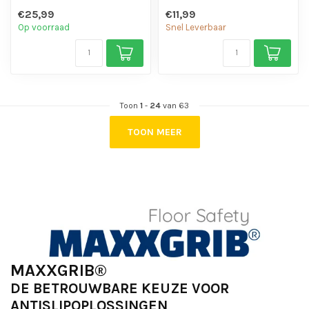
chemicaliën en motorolie.
chemicaliën en motorolie.
€25,99
€11,99
- Is eenvo...
- Is eenvo...
Op voorraad
Snel Leverbaar
Toon
1
-
24
van 63
TOON MEER
MAXXGRIB®
DE BETROUWBARE KEUZE VOOR
ANTISLIPOPLOSSINGEN