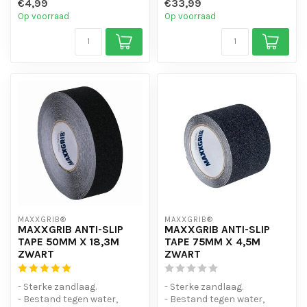
€4,99
€33,99
- Is eenvo...
- Vocht en Waterbest...
Op voorraad
Op voorraad
MAXXGRIB®
MAXXGRIB®
MAXXGRIB ANTI-SLIP
MAXXGRIB ANTI-SLIP
TAPE 50MM X 18,3M
TAPE 75MM X 4,5M
ZWART
ZWART
- Sterke zandlaag.
- Sterke zandlaag.
- Bestand tegen water,
- Bestand tegen water,