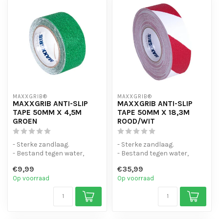
MAXXGRIB®
MAXXGRIB®
MAXXGRIB ANTI-SLIP
MAXXGRIB ANTI-SLIP
TAPE 50MM X 4,5M
TAPE 50MM X 18,3M
GROEN
ROOD/WIT
- Sterke zandlaag.
- Sterke zandlaag.
- Bestand tegen water,
- Bestand tegen water,
chemicaliën en motorolie.
chemicaliën en motorolie.
€9,99
€35,99
- Is eenvo...
- Is eenvo...
Op voorraad
Op voorraad