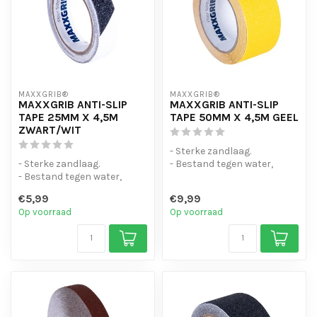
MAXXGRIB®
MAXXGRIB®
MAXXGRIB ANTI-SLIP
MAXXGRIB ANTI-SLIP
TAPE 25MM X 4,5M
TAPE 50MM X 4,5M GEEL
ZWART/WIT
- Sterke zandlaag.
- Sterke zandlaag.
- Bestand tegen water,
- Bestand tegen water,
chemicaliën en motorolie.
chemicaliën en motorolie.
- Is eenvo...
€5,99
€9,99
- Is eenvo...
Op voorraad
Op voorraad