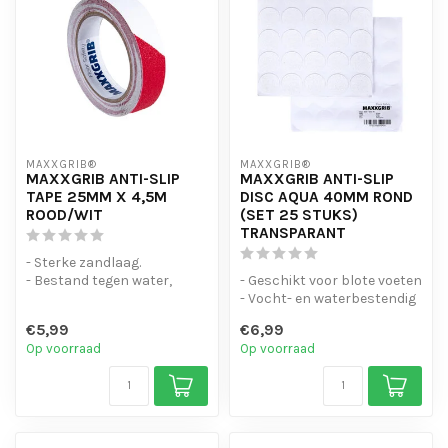
MAXXGRIB®
MAXXGRIB®
MAXXGRIB ANTI-SLIP
MAXXGRIB ANTI-SLIP
TAPE 25MM X 4,5M
DISC AQUA 40MM ROND
ROOD/WIT
(SET 25 STUKS)
TRANSPARANT
- Sterke zandlaag.
- Bestand tegen water,
- Geschikt voor blote voeten
chemicaliën en motorolie.
- Vocht- en waterbestendig
- Is eenvo...
- Duurzaam en makkelij...
€5,99
€6,99
Op voorraad
Op voorraad