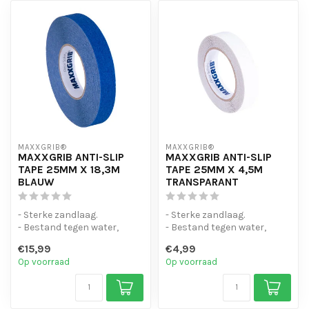
MAXXGRIB®
MAXXGRIB®
MAXXGRIB ANTI-SLIP
MAXXGRIB ANTI-SLIP
TAPE 25MM X 18,3M
TAPE 25MM X 4,5M
BLAUW
TRANSPARANT
- Sterke zandlaag.
- Sterke zandlaag.
- Bestand tegen water,
- Bestand tegen water,
chemicaliën en motorolie.
chemicaliën en motorolie.
€15,99
€4,99
- Is eenvo...
- Is eenvo...
Op voorraad
Op voorraad