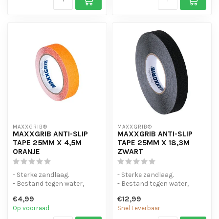
MAXXGRIB®
MAXXGRIB®
MAXXGRIB ANTI-SLIP
MAXXGRIB ANTI-SLIP
TAPE 25MM X 4,5M
TAPE 25MM X 18,3M
ORANJE
ZWART
- Sterke zandlaag.
- Sterke zandlaag.
- Bestand tegen water,
- Bestand tegen water,
chemicaliën en motorolie.
chemicaliën en motorolie.
€4,99
€12,99
- Is eenvo...
- Is eenvo...
Op voorraad
Snel Leverbaar