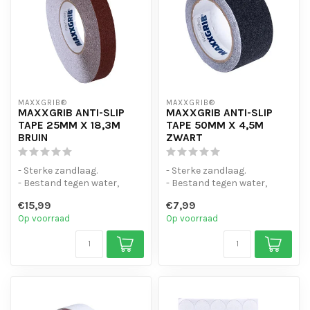
MAXXGRIB®
MAXXGRIB®
MAXXGRIB ANTI-SLIP
MAXXGRIB ANTI-SLIP
TAPE 25MM X 18,3M
TAPE 50MM X 4,5M
BRUIN
ZWART
- Sterke zandlaag.
- Sterke zandlaag.
- Bestand tegen water,
- Bestand tegen water,
chemicaliën en motorolie.
chemicaliën en motorolie.
€15,99
€7,99
- Is eenvo...
- Is eenvo...
Op voorraad
Op voorraad