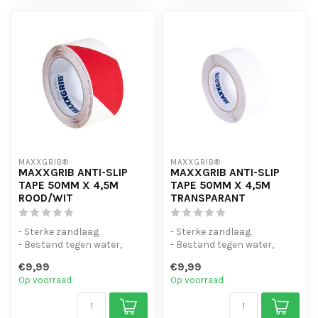
MAXXGRIB®
MAXXGRIB®
MAXXGRIB ANTI-SLIP
MAXXGRIB ANTI-SLIP
TAPE 50MM X 4,5M
TAPE 50MM X 4,5M
ROOD/WIT
TRANSPARANT
- Sterke zandlaag.
- Sterke zandlaag.
- Bestand tegen water,
- Bestand tegen water,
chemicaliën en motorolie.
chemicaliën en motorolie.
€9,99
€9,99
- Is eenvo...
- Is eenvo...
Op voorraad
Op voorraad