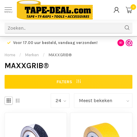
0
MENU
Voor 17.00 uur besteld,
vandaag verzonden!
Voordelig
9.1
Home
/
Merken
/
MAXXGRIB®
MAXXGRIB®
FILTERS