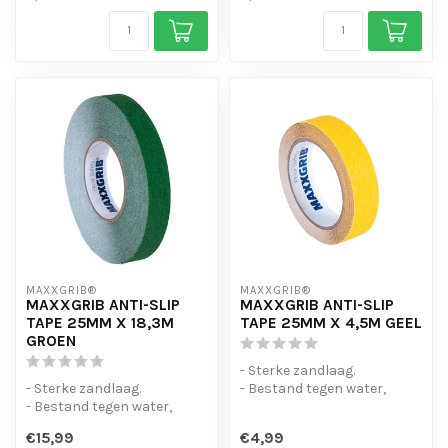
MAXXGRIB®
MAXXGRIB®
MAXXGRIB ANTI-SLIP
MAXXGRIB ANTI-SLIP
TAPE 25MM X 18,3M
TAPE 25MM X 4,5M GEEL
GROEN
- Sterke zandlaag.
- Sterke zandlaag.
- Bestand tegen water,
- Bestand tegen water,
chemicaliën en motorolie.
chemicaliën en motorolie.
- Is eenvo...
€15,99
€4,99
- Is eenvo...