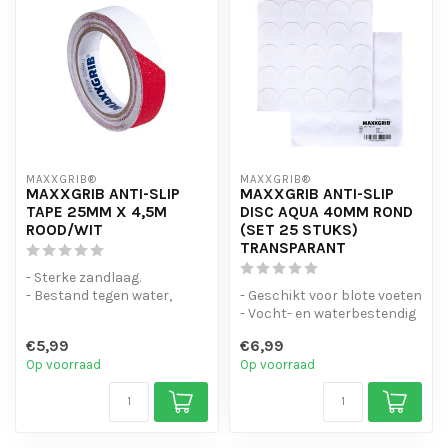
MAXXGRIB®
MAXXGRIB®
MAXXGRIB ANTI-SLIP
MAXXGRIB ANTI-SLIP
TAPE 25MM X 4,5M
DISC AQUA 40MM ROND
ROOD/WIT
(SET 25 STUKS)
TRANSPARANT
- Sterke zandlaag.
- Bestand tegen water,
- Geschikt voor blote voeten
chemicaliën en motorolie.
- Vocht- en waterbestendig
- Is eenvo...
- Duurzaam en makkelij...
€5,99
€6,99
Op voorraad
Op voorraad