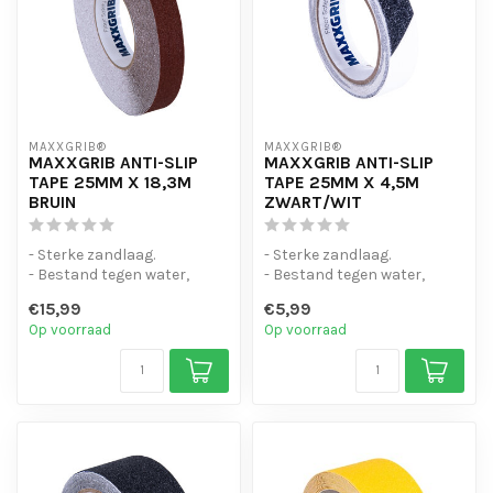
MAXXGRIB®
MAXXGRIB®
MAXXGRIB ANTI-SLIP
MAXXGRIB ANTI-SLIP
TAPE 25MM X 18,3M
TAPE 25MM X 4,5M
BRUIN
ZWART/WIT
- Sterke zandlaag.
- Sterke zandlaag.
- Bestand tegen water,
- Bestand tegen water,
chemicaliën en motorolie.
chemicaliën en motorolie.
€15,99
€5,99
- Is eenvo...
- Is eenvo...
Op voorraad
Op voorraad