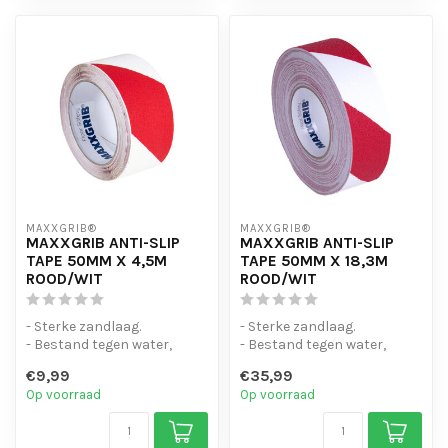
MAXXGRIB®
MAXXGRIB®
MAXXGRIB ANTI-SLIP
MAXXGRIB ANTI-SLIP
TAPE 50MM X 4,5M
TAPE 50MM X 18,3M
ROOD/WIT
ROOD/WIT
- Sterke zandlaag.
- Sterke zandlaag.
- Bestand tegen water,
- Bestand tegen water,
chemicaliën en motorolie.
chemicaliën en motorolie.
€9,99
€35,99
- Is eenvo...
- Is eenvo...
Op voorraad
Op voorraad