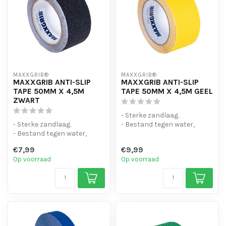
MAXXGRIB®
MAXXGRIB®
MAXXGRIB ANTI-SLIP
MAXXGRIB ANTI-SLIP
TAPE 50MM X 4,5M
TAPE 50MM X 4,5M GEEL
ZWART
- Sterke zandlaag.
- Sterke zandlaag.
- Bestand tegen water,
- Bestand tegen water,
chemicaliën en motorolie.
chemicaliën en motorolie.
- Is eenvo...
€7,99
€9,99
- Is eenvo...
Op voorraad
Op voorraad