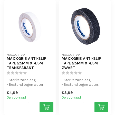
MAXXGRIB®
MAXXGRIB®
MAXXGRIB ANTI-SLIP
MAXXGRIB ANTI-SLIP
TAPE 25MM X 4,5M
TAPE 25MM X 4,5M
TRANSPARANT
ZWART
- Sterke zandlaag.
- Sterke zandlaag.
- Bestand tegen water,
- Bestand tegen water,
chemicaliën en motorolie.
chemicaliën en motorolie.
€4,99
€3,99
- Is eenvo...
- Is eenvo...
Op voorraad
Op voorraad