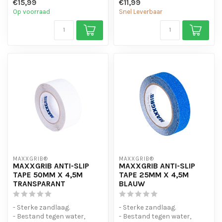
€15,99
€11,99
- Is eenvo...
- Is eenvo...
Op voorraad
Snel Leverbaar
MAXXGRIB®
MAXXGRIB®
MAXXGRIB ANTI-SLIP
MAXXGRIB ANTI-SLIP
TAPE 50MM X 4,5M
TAPE 25MM X 4,5M
TRANSPARANT
BLAUW
- Sterke zandlaag.
- Sterke zandlaag.
- Bestand tegen water,
- Bestand tegen water,