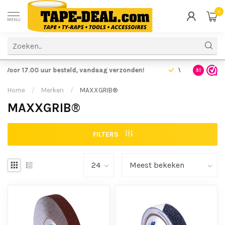
0
MENU
Voor 17.00 uur besteld,
vandaag verzonden!
Voordelig
9.1
Home
/
Merken
/
MAXXGRIB®
MAXXGRIB®
FILTERS