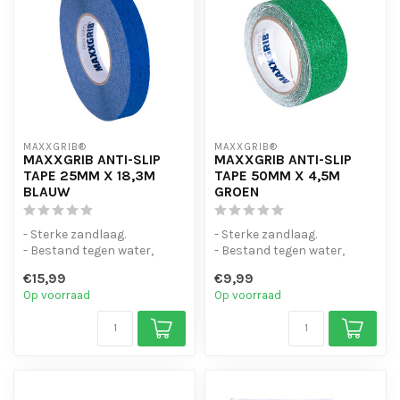
MAXXGRIB®
MAXXGRIB®
MAXXGRIB ANTI-SLIP
MAXXGRIB ANTI-SLIP
TAPE 25MM X 18,3M
TAPE 50MM X 4,5M
BLAUW
GROEN
- Sterke zandlaag.
- Sterke zandlaag.
- Bestand tegen water,
- Bestand tegen water,
chemicaliën en motorolie.
chemicaliën en motorolie.
€15,99
€9,99
- Is eenvo...
- Is eenvo...
Op voorraad
Op voorraad