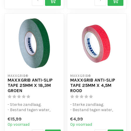
MAXXGRIB®
MAXXGRIB®
MAXXGRIB ANTI-SLIP
MAXXGRIB ANTI-SLIP
TAPE 25MM X 18,3M
TAPE 25MM X 4,5M
GROEN
ROOD
- Sterke zandlaag.
- Sterke zandlaag.
- Bestand tegen water,
- Bestand tegen water,
chemicaliën en motorolie.
chemicaliën en motorolie.
€15,99
€4,99
- Is eenvo...
- Is eenvo...
Op voorraad
Op voorraad