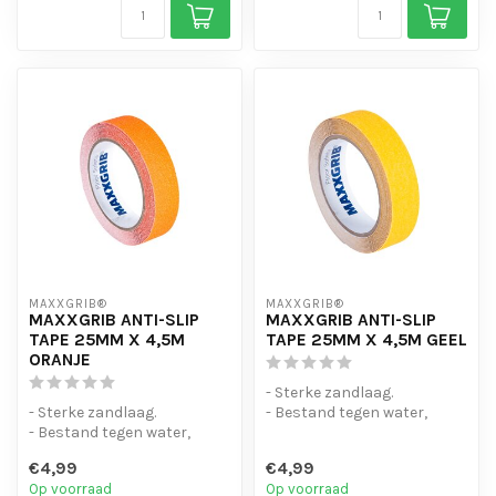
MAXXGRIB®
MAXXGRIB®
MAXXGRIB ANTI-SLIP
MAXXGRIB ANTI-SLIP
TAPE 25MM X 4,5M
TAPE 25MM X 4,5M GEEL
ORANJE
- Sterke zandlaag.
- Sterke zandlaag.
- Bestand tegen water,
- Bestand tegen water,
chemicaliën en motorolie.
chemicaliën en motorolie.
- Is eenvo...
€4,99
€4,99
- Is eenvo...
Op voorraad
Op voorraad