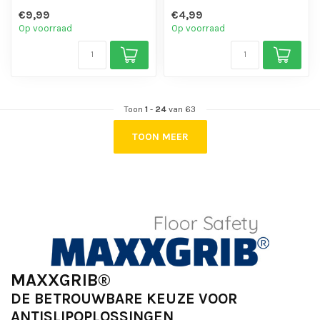
chemicaliën en motorolie.
chemicaliën en motorolie.
€9,99
€4,99
- Is eenvo...
- Is eenvo...
Op voorraad
Op voorraad
Toon
1
-
24
van 63
TOON MEER
MAXXGRIB®
DE BETROUWBARE KEUZE VOOR
ANTISLIPOPLOSSINGEN