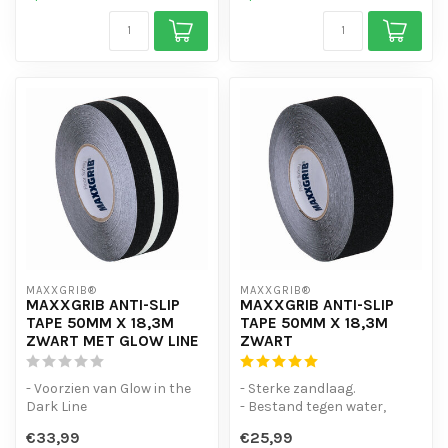
MAXXGRIB®
MAXXGRIB®
MAXXGRIB ANTI-SLIP
MAXXGRIB ANTI-SLIP
TAPE 50MM X 18,3M
TAPE 50MM X 18,3M
ZWART MET GLOW LINE
ZWART
- Voorzien van Glow in the
- Sterke zandlaag.
Dark Line
- Bestand tegen water,
- Sterke kleefkracht
chemicaliën en motorolie.
€33,99
€25,99
- Vocht en Waterbest...
- Is eenvo...