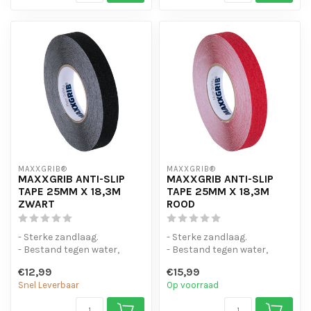
MAXXGRIB®
MAXXGRIB®
MAXXGRIB ANTI-SLIP
MAXXGRIB ANTI-SLIP
TAPE 25MM X 18,3M
TAPE 25MM X 18,3M
ZWART
ROOD
- Sterke zandlaag.
- Sterke zandlaag.
- Bestand tegen water,
- Bestand tegen water,
chemicaliën en motorolie.
chemicaliën en motorolie.
€12,99
€15,99
- Is eenvo...
- Is eenvo...
Snel Leverbaar
Op voorraad