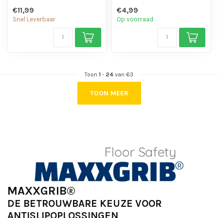
chemicaliën en motorolie.
chemicaliën en motorolie.
€11,99
€4,99
- Is eenvo...
- Is eenvo...
Snel Leverbaar
Op voorraad
Toon
1
-
24
van 63
TOON MEER
MAXXGRIB®
DE BETROUWBARE KEUZE VOOR
ANTISLIPOPLOSSINGEN