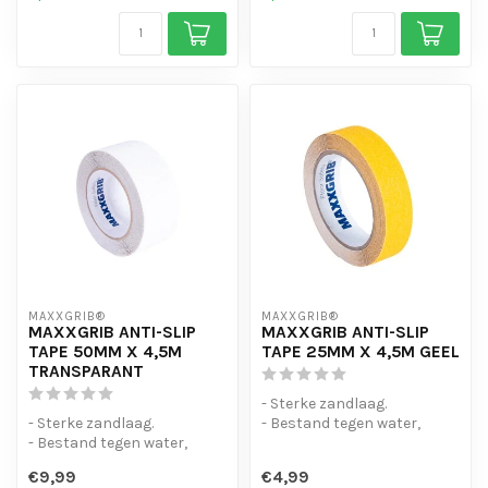
MAXXGRIB®
MAXXGRIB®
MAXXGRIB ANTI-SLIP
MAXXGRIB ANTI-SLIP
TAPE 50MM X 4,5M
TAPE 25MM X 4,5M GEEL
TRANSPARANT
- Sterke zandlaag.
- Sterke zandlaag.
- Bestand tegen water,
- Bestand tegen water,
chemicaliën en motorolie.
chemicaliën en motorolie.
- Is eenvo...
€9,99
€4,99
- Is eenvo...