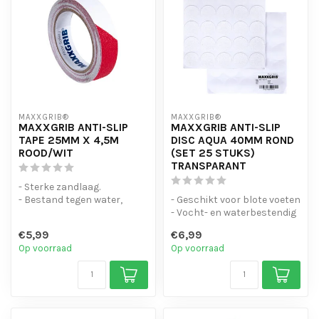
MAXXGRIB®
MAXXGRIB®
MAXXGRIB ANTI-SLIP
MAXXGRIB ANTI-SLIP
TAPE 25MM X 4,5M
DISC AQUA 40MM ROND
ROOD/WIT
(SET 25 STUKS)
TRANSPARANT
- Sterke zandlaag.
- Bestand tegen water,
- Geschikt voor blote voeten
chemicaliën en motorolie.
- Vocht- en waterbestendig
- Is eenvo...
- Duurzaam en makkelij...
€5,99
€6,99
Op voorraad
Op voorraad