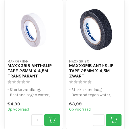
MAXXGRIB®
MAXXGRIB®
MAXXGRIB ANTI-SLIP
MAXXGRIB ANTI-SLIP
TAPE 25MM X 4,5M
TAPE 25MM X 4,5M
TRANSPARANT
ZWART
- Sterke zandlaag.
- Sterke zandlaag.
- Bestand tegen water,
- Bestand tegen water,
chemicaliën en motorolie.
chemicaliën en motorolie.
€4,99
€3,99
- Is eenvo...
- Is eenvo...
Op voorraad
Op voorraad