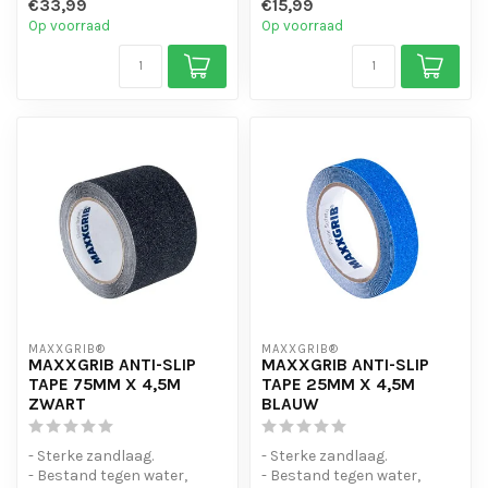
€33,99
€15,99
- Vocht en Waterbest...
- Is eenvo...
Op voorraad
Op voorraad
MAXXGRIB®
MAXXGRIB®
MAXXGRIB ANTI-SLIP
MAXXGRIB ANTI-SLIP
TAPE 75MM X 4,5M
TAPE 25MM X 4,5M
ZWART
BLAUW
- Sterke zandlaag.
- Sterke zandlaag.
- Bestand tegen water,
- Bestand tegen water,