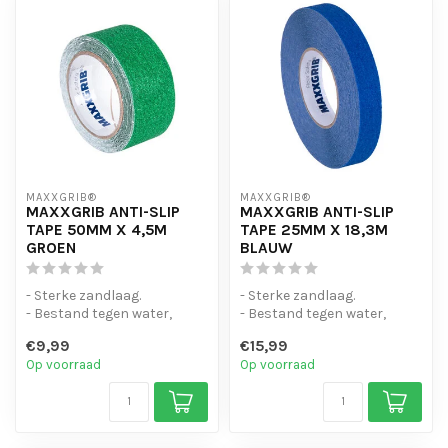
MAXXGRIB®
MAXXGRIB®
MAXXGRIB ANTI-SLIP
MAXXGRIB ANTI-SLIP
TAPE 50MM X 4,5M
TAPE 25MM X 18,3M
GROEN
BLAUW
- Sterke zandlaag.
- Sterke zandlaag.
- Bestand tegen water,
- Bestand tegen water,
chemicaliën en motorolie.
chemicaliën en motorolie.
€9,99
€15,99
- Is eenvo...
- Is eenvo...
Op voorraad
Op voorraad