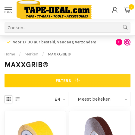
0
MENU
Voor 17.00 uur besteld,
vandaag verzonden!
Voordelig
9.1
Home
/
Merken
/
MAXXGRIB®
MAXXGRIB®
FILTERS