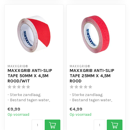
MAXXGRIB®
MAXXGRIB®
MAXXGRIB ANTI-SLIP
MAXXGRIB ANTI-SLIP
TAPE 50MM X 4,5M
TAPE 25MM X 4,5M
ROOD/WIT
ROOD
- Sterke zandlaag.
- Sterke zandlaag.
- Bestand tegen water,
- Bestand tegen water,
chemicaliën en motorolie.
chemicaliën en motorolie.
€9,99
€4,99
- Is eenvo...
- Is eenvo...
Op voorraad
Op voorraad