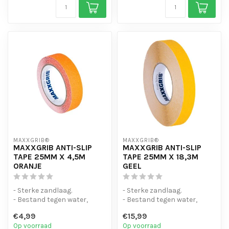
MAXXGRIB®
MAXXGRIB®
MAXXGRIB ANTI-SLIP
MAXXGRIB ANTI-SLIP
TAPE 25MM X 4,5M
TAPE 25MM X 18,3M
ORANJE
GEEL
- Sterke zandlaag.
- Sterke zandlaag.
- Bestand tegen water,
- Bestand tegen water,
chemicaliën en motorolie.
chemicaliën en motorolie.
€4,99
€15,99
- Is eenvo...
- Is eenvo...
Op voorraad
Op voorraad