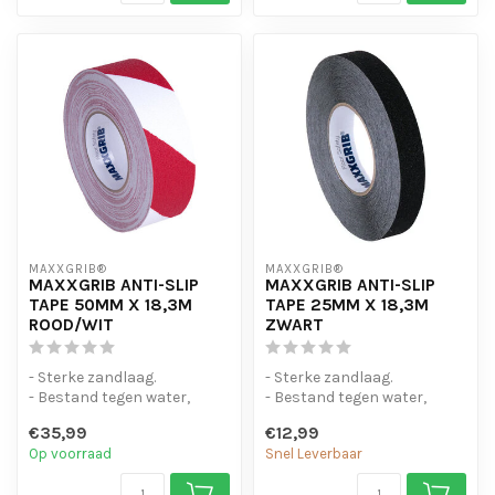
MAXXGRIB®
MAXXGRIB®
MAXXGRIB ANTI-SLIP
MAXXGRIB ANTI-SLIP
TAPE 50MM X 18,3M
TAPE 25MM X 18,3M
ROOD/WIT
ZWART
- Sterke zandlaag.
- Sterke zandlaag.
- Bestand tegen water,
- Bestand tegen water,
chemicaliën en motorolie.
chemicaliën en motorolie.
€35,99
€12,99
- Is eenvo...
- Is eenvo...
Op voorraad
Snel Leverbaar