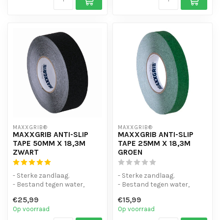
MAXXGRIB®
MAXXGRIB®
MAXXGRIB ANTI-SLIP
MAXXGRIB ANTI-SLIP
TAPE 50MM X 18,3M
TAPE 25MM X 18,3M
ZWART
GROEN
- Sterke zandlaag.
- Sterke zandlaag.
- Bestand tegen water,
- Bestand tegen water,
chemicaliën en motorolie.
chemicaliën en motorolie.
€25,99
€15,99
- Is eenvo...
- Is eenvo...
Op voorraad
Op voorraad