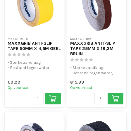
MAXXGRIB®
MAXXGRIB®
MAXXGRIB ANTI-SLIP
MAXXGRIB ANTI-SLIP
TAPE 50MM X 4,5M GEEL
TAPE 25MM X 18,3M
BRUIN
- Sterke zandlaag.
- Bestand tegen water,
- Sterke zandlaag.
chemicaliën en motorolie.
- Bestand tegen water,
- Is eenvo...
chemicaliën en motorolie.
€9,99
€15,99
- Is eenvo...
Op voorraad
Op voorraad