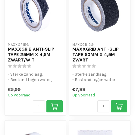
MAXXGRIB®
MAXXGRIB®
MAXXGRIB ANTI-SLIP
MAXXGRIB ANTI-SLIP
TAPE 25MM X 4,5M
TAPE 50MM X 4,5M
ZWART/WIT
ZWART
- Sterke zandlaag.
- Sterke zandlaag.
- Bestand tegen water,
- Bestand tegen water,
chemicaliën en motorolie.
chemicaliën en motorolie.
€5,99
€7,99
- Is eenvo...
- Is eenvo...
Op voorraad
Op voorraad