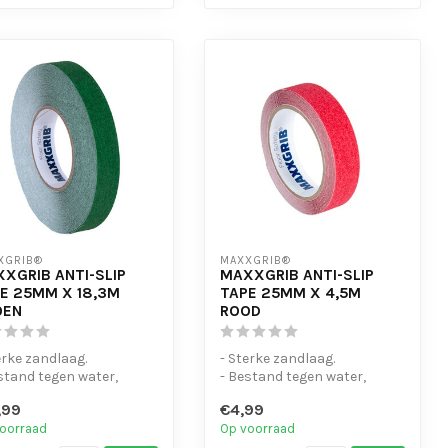
XGRIB®
MAXXGRIB®
XGRIB ANTI-SLIP
MAXXGRIB ANTI-SLIP
E 25MM X 18,3M
TAPE 25MM X 4,5M
OEN
ROOD
erke zandlaag.
- Sterke zandlaag.
stand tegen water,
- Bestand tegen water,
icaliën en motorolie.
chemicaliën en motorolie.
,99
€4,99
eenvo...
- Is eenvo...
oorraad
Op voorraad