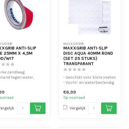
XGRIB®
MAXXGRIB®
XGRIB ANTI-SLIP
MAXXGRIB ANTI-SLIP
E 25MM X 4,5M
DISC AQUA 40MM ROND
OD/WIT
(SET 25 STUKS)
TRANSPARANT
erke zandlaag.
stand tegen water,
- Geschikt voor blote voeten
icaliën en motorolie.
- Vocht- en waterbestendig
eenvo...
- Duurzaam en makkelij...
99
€6,99
oorraad
Op voorraad
Vergelijk
Vergelijk