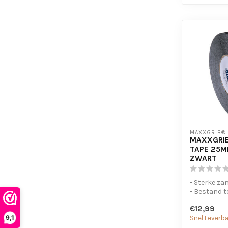
MAXXGRIB®
MAXXGRIB
TAPE 25M
ZWART
- Sterke za
- Bestand t
chemicaliën
€12,99
- Is eenvo...
9,1
Snel Leverb