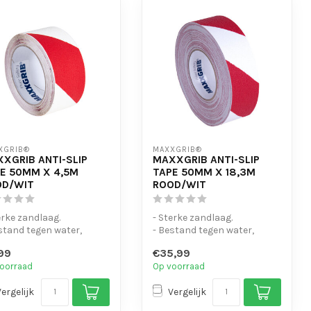
XGRIB®
MAXXGRIB®
XGRIB ANTI-SLIP
MAXXGRIB ANTI-SLIP
E 50MM X 4,5M
TAPE 50MM X 18,3M
OD/WIT
ROOD/WIT
erke zandlaag.
- Sterke zandlaag.
stand tegen water,
- Bestand tegen water,
icaliën en motorolie.
chemicaliën en motorolie.
99
€35,99
eenvo...
- Is eenvo...
oorraad
Op voorraad
Vergelijk
Vergelijk