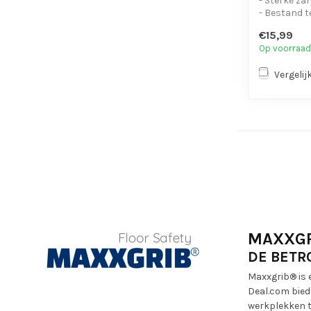
- Sterke za
- Bestand t
chemicaliën
€15,99
- Is eenvo...
Op voorraad
Vergelij
MAXXG
DE BETR
Maxxgrib® is 
Deal.com bied
werkplekken t