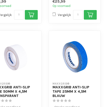
,99
€25,99
cht en Waterbest...
- Is eenvo...
oorraad
Op voorraad
Vergelijk
Vergelijk
XGRIB®
MAXXGRIB®
XGRIB ANTI-SLIP
MAXXGRIB ANTI-SLIP
E 50MM X 4,5M
TAPE 25MM X 4,5M
ANSPARANT
BLAUW