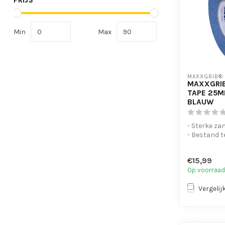
PRIJS
Min
Max
MAXXGRIB®
MAXXGRIB
TAPE 25M
BLAUW
- Sterke za
- Bestand t
chemicaliën
- Is eenvo...
€15,99
Op voorraad
Vergelij