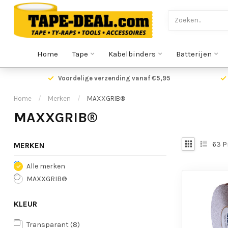
Home
Tape
Kabelbinders
Batterijen
Voordelige verzending vanaf €5,95
Home
/
Merken
/
MAXXGRIB®
MAXXGRIB®
63
P
MERKEN
Alle merken
MAXXGRIB®
KLEUR
Transparant
(8)