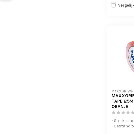
Vergelij
MAXXGRIB®
MAXXGRIB
TAPE 25M
ORANJE
- Sterke za
- Bestand t
chemicaliën