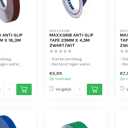
MAXXGRIB®
MAX
 ANTI-SLIP
MAXXGRIB ANTI-SLIP
MAX
M X 18,3M
TAPE 25MM X 4,5M
TAP
ZWART/WIT
ZW
ndlaag.
- Sterke zandlaag.
- St
egen water,
- Bestand tegen water,
- Be
 en motorolie.
chemicaliën en motorolie.
chem
€5,99
€7,
- Is eenvo...
- Is 
Op voorraad
Op v
k
Vergelijk