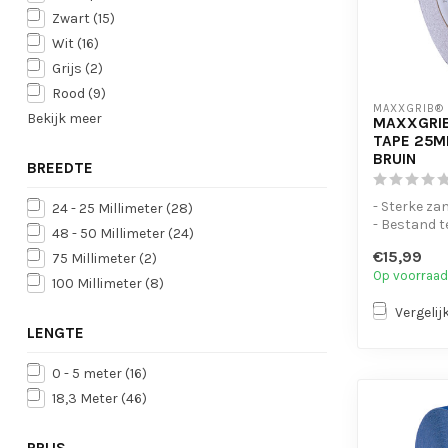
Zwart
(15)
Wit
(16)
Grijs
(2)
Rood
(9)
MAXXGRIB®
Bekijk meer
MAXXGRIB
TAPE 25M
BRUIN
BREEDTE
- Sterke za
24 - 25 Millimeter
(28)
- Bestand t
48 - 50 Millimeter
(24)
chemicaliën
€15,99
75 Millimeter
(2)
- Is eenvo...
Op voorraad
100 Millimeter
(8)
Vergelij
LENGTE
0 - 5 meter
(16)
18,3 Meter
(46)