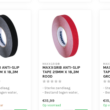
MAXXGRIB®
MAX
 ANTI-SLIP
MAXXGRIB ANTI-SLIP
MAX
M X 18,3M
TAPE 25MM X 18,3M
TAP
ROOD
GR
ndlaag.
- Sterke zandlaag.
- St
egen water,
- Bestand tegen water,
- Be
 en motorolie.
chemicaliën en motorolie.
chem
€15,99
€15
- Is eenvo...
- Is 
aar
Op voorraad
Op v