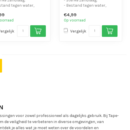
erke zandlaag.
- Sterke zandlaag.
stand tegen water,
- Bestand tegen water,
icaliën en motorolie.
chemicaliën en motorolie.
99
€4,99
eenvo...
- Is eenvo...
oorraad
Op voorraad
Vergelijk
Vergelijk
N
ingen voor zowel professioneel als dagelijks gebruik. Bij Tape-
de veiligheid te verbeteren in diverse omgevingen, van
tdek je alles wat je moet weten over de voordelen en