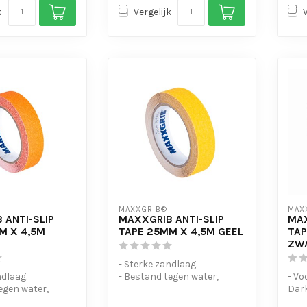
k
Vergelijk
MAXXGRIB®
MAX
 ANTI-SLIP
MAXXGRIB ANTI-SLIP
MAX
M X 4,5M
TAPE 25MM X 4,5M GEEL
TAP
ZWA
- Sterke zandlaag.
ndlaag.
- Bestand tegen water,
- Vo
egen water,
chemicaliën en motorolie.
Dark
 en motorolie.
- Is eenvo...
- St