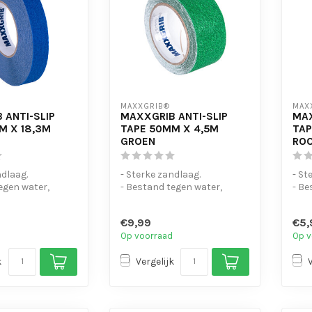
MAXXGRIB®
MAX
 ANTI-SLIP
MAXXGRIB ANTI-SLIP
MAX
M X 18,3M
TAPE 50MM X 4,5M
TAP
GROEN
RO
ndlaag.
- Sterke zandlaag.
- St
egen water,
- Bestand tegen water,
- Be
 en motorolie.
chemicaliën en motorolie.
chem
- Is eenvo...
- Is 
€9,99
€5,
Op voorraad
Op v
k
Vergelijk