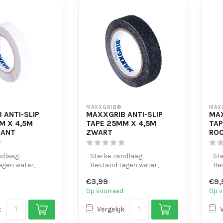
MAXXGRIB®
MAX
 ANTI-SLIP
MAXXGRIB ANTI-SLIP
MAX
M X 4,5M
TAPE 25MM X 4,5M
TAP
RANT
ZWART
RO
ndlaag.
- Sterke zandlaag.
- St
egen water,
- Bestand tegen water,
- Be
 en motorolie.
chemicaliën en motorolie.
chem
€3,99
€9,
- Is eenvo...
- Is 
Op voorraad
Op v
k
Vergelijk