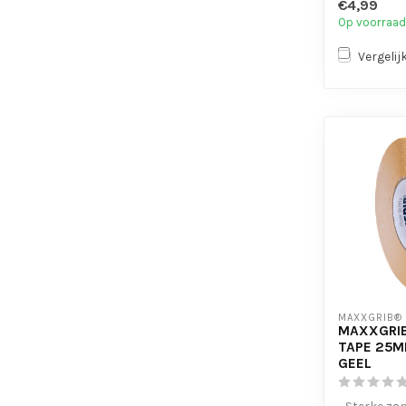
€4,99
- Is eenvo...
Op voorraad
Vergelij
MAXXGRIB®
MAXXGRIB
TAPE 25M
GEEL