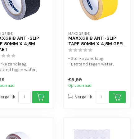
XGRIB®
MAXXGRIB®
XGRIB ANTI-SLIP
MAXXGRIB ANTI-SLIP
E 50MM X 4,5M
TAPE 50MM X 4,5M GEEL
ART
- Sterke zandlaag.
erke zandlaag.
- Bestand tegen water,
stand tegen water,
chemicaliën en motorolie.
icaliën en motorolie.
- Is eenvo...
99
€9,99
eenvo...
oorraad
Op voorraad
Vergelijk
Vergelijk