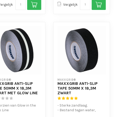
Vergelijk
Vergelijk
XGRIB®
MAXXGRIB®
XGRIB ANTI-SLIP
MAXXGRIB ANTI-SLIP
E 50MM X 18,3M
TAPE 50MM X 18,3M
RT MET GLOW LINE
ZWART
orzien van Glow in the
- Sterke zandlaag.
 Line
- Bestand tegen water,
erke kleefkracht
chemicaliën en motorolie.