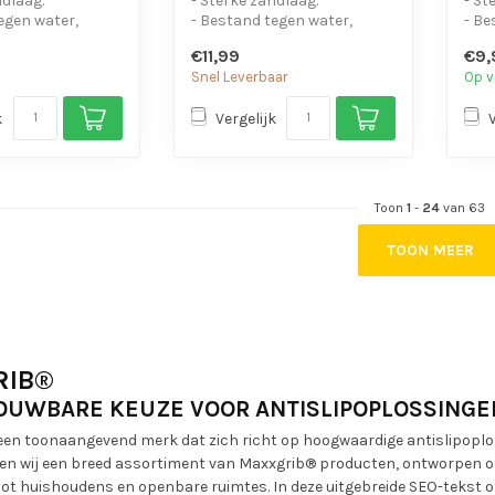
ndlaag.
- Sterke zandlaag.
- St
egen water,
- Bestand tegen water,
- Be
 en motorolie.
chemicaliën en motorolie.
chem
€11,99
€9,
- Is eenvo...
- Is 
Snel Leverbaar
Op v
k
Vergelijk
Toon
1
-
24
van 63
TOON MEER
RIB®
OUWBARE KEUZE VOOR ANTISLIPOPLOSSINGE
een toonaangevend merk dat zich richt op hoogwaardige antislipoploss
en wij een breed assortiment van Maxxgrib® producten, ontworpen om 
ot huishoudens en openbare ruimtes. In deze uitgebreide SEO-tekst on