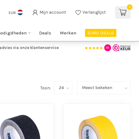
0
Mijn account
Verlanglijst
EUR
nodigdheden
Deals
Merken
EURO DEALS
advies via onze klantenservice
9.1
Toon: