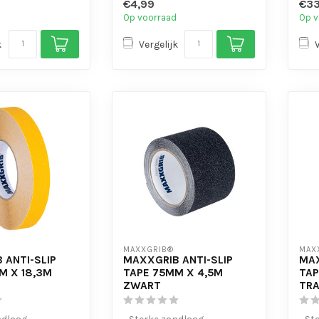
€4,99
€33
- Vo
Op voorraad
Op v
k
Vergelijk
MAXXGRIB®
MAX
 ANTI-SLIP
MAXXGRIB ANTI-SLIP
MAX
M X 18,3M
TAPE 75MM X 4,5M
TAP
ZWART
TR