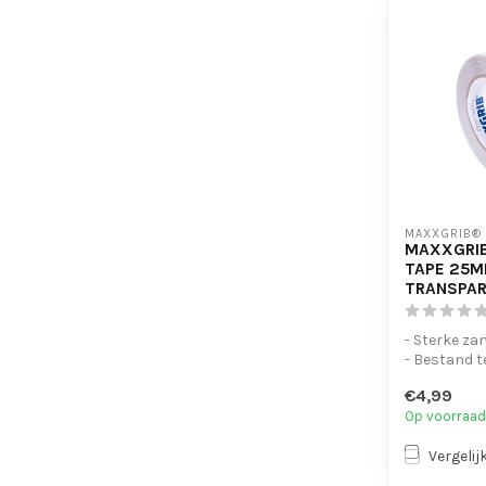
MAXXGRIB®
MAXXGRIB
TAPE 25M
TRANSPA
- Sterke za
- Bestand t
chemicaliën
€4,99
- Is eenvo...
Op voorraad
Vergelij