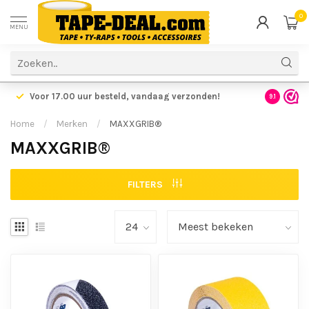
0
MENU
Voor 17.00 uur besteld,
vandaag verzonden!
Voordelig
9.1
Home
/
Merken
/
MAXXGRIB®
MAXXGRIB®
FILTERS