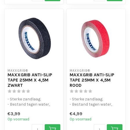
MAXXGRIB®
MAXXGRIB®
MAXXGRIB ANTI-SLIP
MAXXGRIB ANTI-SLIP
TAPE 25MM X 4,5M
TAPE 25MM X 4,5M
ZWART
ROOD
- Sterke zandlaag.
- Sterke zandlaag.
- Bestand tegen water,
- Bestand tegen water,
chemicaliën en motorolie.
chemicaliën en motorolie.
€3,99
€4,99
- Is eenvo...
- Is eenvo...
Op voorraad
Op voorraad