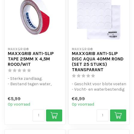
MAXXGRIB®
MAXXGRIB®
MAXXGRIB ANTI-SLIP
MAXXGRIB ANTI-SLIP
TAPE 25MM X 4,5M
DISC AQUA 40MM ROND
ROOD/WIT
(SET 25 STUKS)
TRANSPARANT
- Sterke zandlaag.
- Bestand tegen water,
- Geschikt voor blote voeten
chemicaliën en motorolie.
- Vocht- en waterbestendig
- Is eenvo...
- Duurzaam en makkelij...
€5,99
€6,99
Op voorraad
Op voorraad