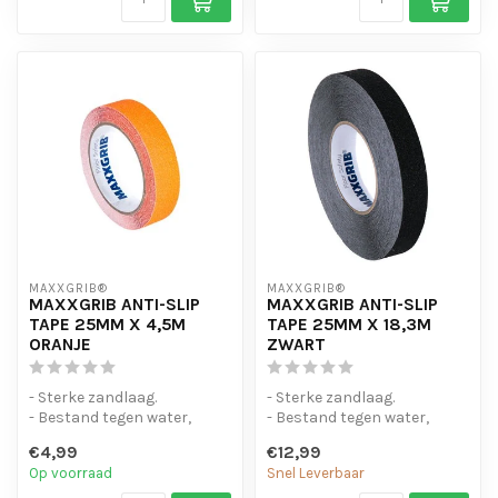
MAXXGRIB®
MAXXGRIB®
MAXXGRIB ANTI-SLIP
MAXXGRIB ANTI-SLIP
TAPE 25MM X 4,5M
TAPE 25MM X 18,3M
ORANJE
ZWART
- Sterke zandlaag.
- Sterke zandlaag.
- Bestand tegen water,
- Bestand tegen water,
chemicaliën en motorolie.
chemicaliën en motorolie.
€4,99
€12,99
- Is eenvo...
- Is eenvo...
Op voorraad
Snel Leverbaar