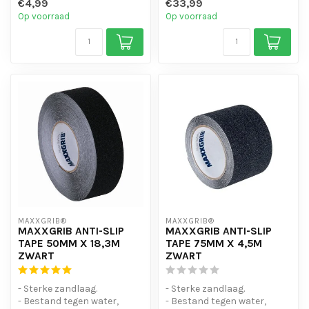
€4,99
€33,99
- Is eenvo...
- Vocht en Waterbest...
Op voorraad
Op voorraad
MAXXGRIB®
MAXXGRIB®
MAXXGRIB ANTI-SLIP
MAXXGRIB ANTI-SLIP
TAPE 50MM X 18,3M
TAPE 75MM X 4,5M
ZWART
ZWART
- Sterke zandlaag.
- Sterke zandlaag.
- Bestand tegen water,
- Bestand tegen water,