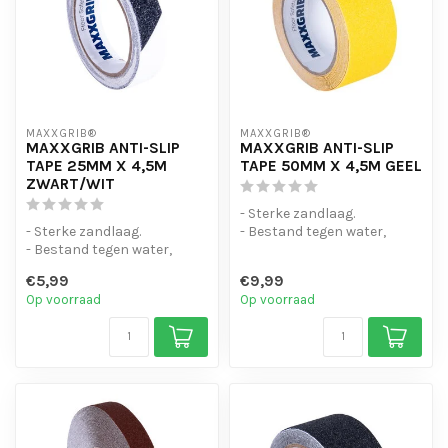
MAXXGRIB®
MAXXGRIB®
MAXXGRIB ANTI-SLIP
MAXXGRIB ANTI-SLIP
TAPE 25MM X 4,5M
TAPE 50MM X 4,5M GEEL
ZWART/WIT
- Sterke zandlaag.
- Sterke zandlaag.
- Bestand tegen water,
- Bestand tegen water,
chemicaliën en motorolie.
chemicaliën en motorolie.
- Is eenvo...
€5,99
€9,99
- Is eenvo...
Op voorraad
Op voorraad