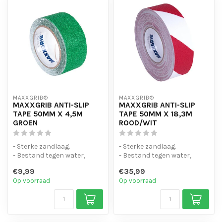
MAXXGRIB®
MAXXGRIB®
MAXXGRIB ANTI-SLIP
MAXXGRIB ANTI-SLIP
TAPE 50MM X 4,5M
TAPE 50MM X 18,3M
GROEN
ROOD/WIT
- Sterke zandlaag.
- Sterke zandlaag.
- Bestand tegen water,
- Bestand tegen water,
chemicaliën en motorolie.
chemicaliën en motorolie.
€9,99
€35,99
- Is eenvo...
- Is eenvo...
Op voorraad
Op voorraad