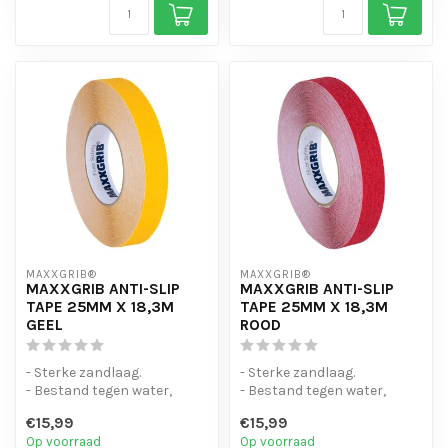
MAXXGRIB®
MAXXGRIB®
MAXXGRIB ANTI-SLIP
MAXXGRIB ANTI-SLIP
TAPE 25MM X 18,3M
TAPE 25MM X 18,3M
GEEL
ROOD
- Sterke zandlaag.
- Sterke zandlaag.
- Bestand tegen water,
- Bestand tegen water,
chemicaliën en motorolie.
chemicaliën en motorolie.
€15,99
€15,99
- Is eenvo...
- Is eenvo...
Op voorraad
Op voorraad