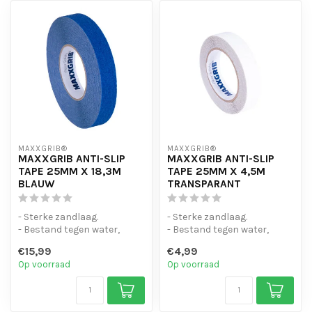
MAXXGRIB®
MAXXGRIB®
MAXXGRIB ANTI-SLIP
MAXXGRIB ANTI-SLIP
TAPE 25MM X 18,3M
TAPE 25MM X 4,5M
BLAUW
TRANSPARANT
- Sterke zandlaag.
- Sterke zandlaag.
- Bestand tegen water,
- Bestand tegen water,
chemicaliën en motorolie.
chemicaliën en motorolie.
€15,99
€4,99
- Is eenvo...
- Is eenvo...
Op voorraad
Op voorraad