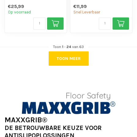
chemicaliën en motorolie.
chemicaliën en motorolie.
€25,99
€11,99
- Is eenvo...
- Is eenvo...
Op voorraad
Snel Leverbaar
Toon
1
-
24
van 63
TOON MEER
MAXXGRIB®
DE BETROUWBARE KEUZE VOOR
ANTISLIPOPLOSSINGEN