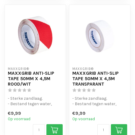
MAXXGRIB®
MAXXGRIB®
MAXXGRIB ANTI-SLIP
MAXXGRIB ANTI-SLIP
TAPE 50MM X 4,5M
TAPE 50MM X 4,5M
ROOD/WIT
TRANSPARANT
- Sterke zandlaag.
- Sterke zandlaag.
- Bestand tegen water,
- Bestand tegen water,
chemicaliën en motorolie.
chemicaliën en motorolie.
€9,99
€9,99
- Is eenvo...
- Is eenvo...
Op voorraad
Op voorraad