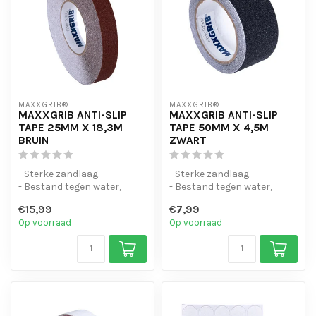
MAXXGRIB®
MAXXGRIB®
MAXXGRIB ANTI-SLIP
MAXXGRIB ANTI-SLIP
TAPE 25MM X 18,3M
TAPE 50MM X 4,5M
BRUIN
ZWART
- Sterke zandlaag.
- Sterke zandlaag.
- Bestand tegen water,
- Bestand tegen water,
chemicaliën en motorolie.
chemicaliën en motorolie.
€15,99
€7,99
- Is eenvo...
- Is eenvo...
Op voorraad
Op voorraad