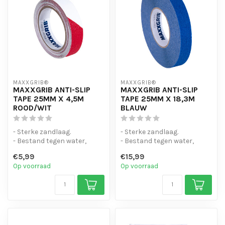
MAXXGRIB®
MAXXGRIB®
MAXXGRIB ANTI-SLIP
MAXXGRIB ANTI-SLIP
TAPE 25MM X 4,5M
TAPE 25MM X 18,3M
ROOD/WIT
BLAUW
- Sterke zandlaag.
- Sterke zandlaag.
- Bestand tegen water,
- Bestand tegen water,
chemicaliën en motorolie.
chemicaliën en motorolie.
€5,99
€15,99
- Is eenvo...
- Is eenvo...
Op voorraad
Op voorraad