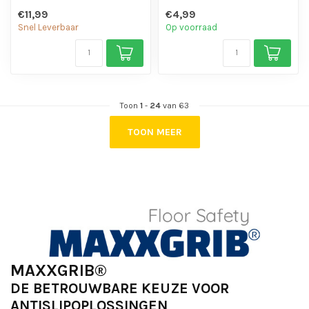
chemicaliën en motorolie.
chemicaliën en motorolie.
€11,99
€4,99
- Is eenvo...
- Is eenvo...
Snel Leverbaar
Op voorraad
Toon
1
-
24
van 63
TOON MEER
MAXXGRIB®
DE BETROUWBARE KEUZE VOOR
ANTISLIPOPLOSSINGEN