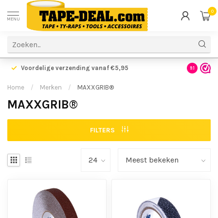
0
MENU
Voordelige verzending vanaf €5,95
Gratis ve
9.1
Home
/
Merken
/
MAXXGRIB®
MAXXGRIB®
FILTERS