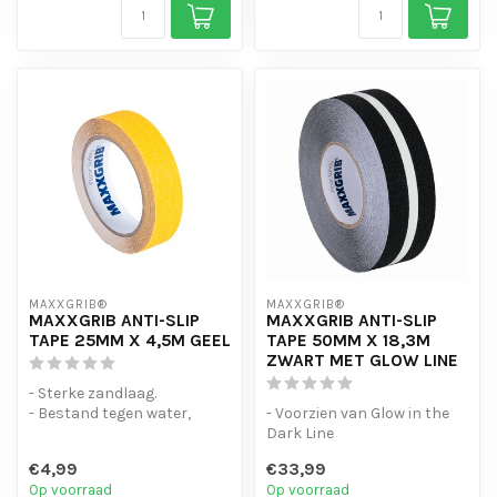
MAXXGRIB®
MAXXGRIB®
MAXXGRIB ANTI-SLIP
MAXXGRIB ANTI-SLIP
TAPE 25MM X 4,5M GEEL
TAPE 50MM X 18,3M
ZWART MET GLOW LINE
- Sterke zandlaag.
- Bestand tegen water,
- Voorzien van Glow in the
chemicaliën en motorolie.
Dark Line
- Is eenvo...
- Sterke kleefkracht
€4,99
€33,99
- Vocht en Waterbest...
Op voorraad
Op voorraad