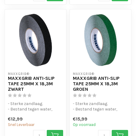
MAXXGRIB®
MAXXGRIB®
MAXXGRIB ANTI-SLIP
MAXXGRIB ANTI-SLIP
TAPE 25MM X 18,3M
TAPE 25MM X 18,3M
ZWART
GROEN
- Sterke zandlaag.
- Sterke zandlaag.
- Bestand tegen water,
- Bestand tegen water,
chemicaliën en motorolie.
chemicaliën en motorolie.
€12,99
€15,99
- Is eenvo...
- Is eenvo...
Snel Leverbaar
Op voorraad