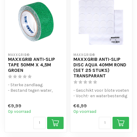
MAXXGRIB®
MAXXGRIB®
MAXXGRIB ANTI-SLIP
MAXXGRIB ANTI-SLIP
TAPE 50MM X 4,5M
DISC AQUA 40MM ROND
GROEN
(SET 25 STUKS)
TRANSPARANT
- Sterke zandlaag.
- Bestand tegen water,
- Geschikt voor blote voeten
chemicaliën en motorolie.
- Vocht- en waterbestendig
- Is eenvo...
- Duurzaam en makkelij...
€9,99
€6,99
Op voorraad
Op voorraad