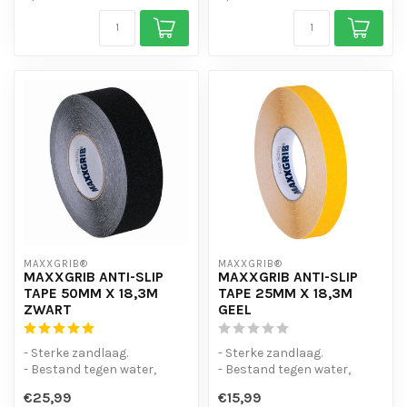
MAXXGRIB®
MAXXGRIB®
MAXXGRIB ANTI-SLIP
MAXXGRIB ANTI-SLIP
TAPE 50MM X 18,3M
TAPE 25MM X 18,3M
ZWART
GEEL
- Sterke zandlaag.
- Sterke zandlaag.
- Bestand tegen water,
- Bestand tegen water,
chemicaliën en motorolie.
chemicaliën en motorolie.
€25,99
€15,99
- Is eenvo...
- Is eenvo...