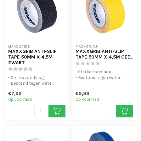
MAXXGRIB®
MAXXGRIB®
MAXXGRIB ANTI-SLIP
MAXXGRIB ANTI-SLIP
TAPE 50MM X 4,5M
TAPE 50MM X 4,5M GEEL
ZWART
- Sterke zandlaag.
- Sterke zandlaag.
- Bestand tegen water,
- Bestand tegen water,
chemicaliën en motorolie.
chemicaliën en motorolie.
- Is eenvo...
€7,99
€9,99
- Is eenvo...
Op voorraad
Op voorraad