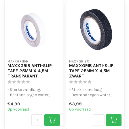
MAXXGRIB®
MAXXGRIB®
MAXXGRIB ANTI-SLIP
MAXXGRIB ANTI-SLIP
TAPE 25MM X 4,5M
TAPE 25MM X 4,5M
TRANSPARANT
ZWART
- Sterke zandlaag.
- Sterke zandlaag.
- Bestand tegen water,
- Bestand tegen water,
chemicaliën en motorolie.
chemicaliën en motorolie.
€4,99
€3,99
- Is eenvo...
- Is eenvo...
Op voorraad
Op voorraad