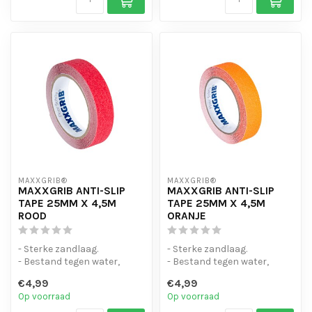
MAXXGRIB®
MAXXGRIB®
MAXXGRIB ANTI-SLIP
MAXXGRIB ANTI-SLIP
TAPE 25MM X 4,5M
TAPE 25MM X 4,5M
ROOD
ORANJE
- Sterke zandlaag.
- Sterke zandlaag.
- Bestand tegen water,
- Bestand tegen water,
chemicaliën en motorolie.
chemicaliën en motorolie.
€4,99
€4,99
- Is eenvo...
- Is eenvo...
Op voorraad
Op voorraad