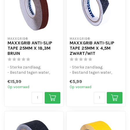
MAXXGRIB®
MAXXGRIB®
MAXXGRIB ANTI-SLIP
MAXXGRIB ANTI-SLIP
TAPE 25MM X 18,3M
TAPE 25MM X 4,5M
BRUIN
ZWART/WIT
- Sterke zandlaag.
- Sterke zandlaag.
- Bestand tegen water,
- Bestand tegen water,
chemicaliën en motorolie.
chemicaliën en motorolie.
€15,99
€5,99
- Is eenvo...
- Is eenvo...
Op voorraad
Op voorraad