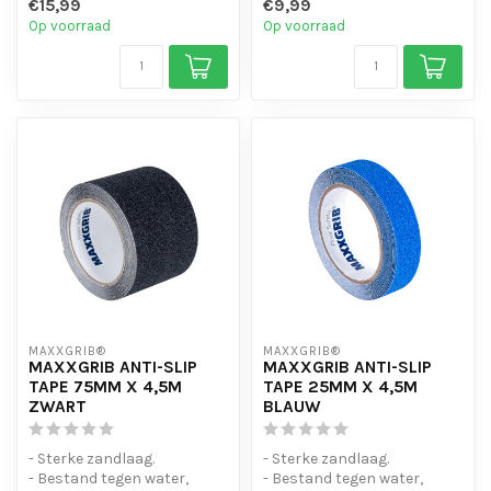
€15,99
€9,99
- Is eenvo...
- Is eenvo...
Op voorraad
Op voorraad
MAXXGRIB®
MAXXGRIB®
MAXXGRIB ANTI-SLIP
MAXXGRIB ANTI-SLIP
TAPE 75MM X 4,5M
TAPE 25MM X 4,5M
ZWART
BLAUW
- Sterke zandlaag.
- Sterke zandlaag.
- Bestand tegen water,
- Bestand tegen water,