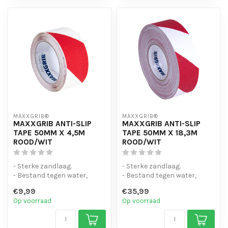
MAXXGRIB®
MAXXGRIB®
MAXXGRIB ANTI-SLIP
MAXXGRIB ANTI-SLIP
TAPE 50MM X 4,5M
TAPE 50MM X 18,3M
ROOD/WIT
ROOD/WIT
- Sterke zandlaag.
- Sterke zandlaag.
- Bestand tegen water,
- Bestand tegen water,
chemicaliën en motorolie.
chemicaliën en motorolie.
€9,99
€35,99
- Is eenvo...
- Is eenvo...
Op voorraad
Op voorraad