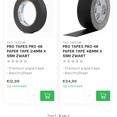
PRO TAPES®
PRO TAPES®
PRO TAPES PRO 46
PRO TAPES PRO 46
PAPER TAPE 24MM X
PAPER TAPE 48MM X
55M ZWART
55M ZWART
- Premium papiertape
- Premium papiertape
- Beschrijfbaar
- Beschrijfbaar
- Verplaatsbaar na plakken
- Verplaatsbaar na plakken
€12,99
€24,99
Op voorraad
Op voorraad
Toon
1
-
2
van 2