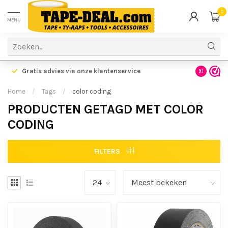
0
MENU
Gratis advies via onze klantenservice
9.1
Home
/
Tags
/
color coding
PRODUCTEN GETAGD MET COLOR
CODING
FILTERS