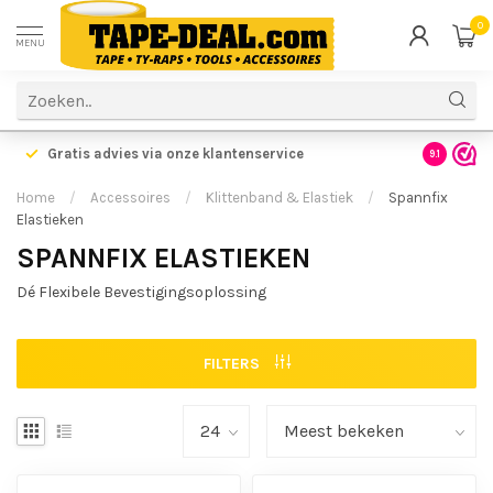
0
MENU
Gratis advies via onze klantenservice
9.1
Home
/
Accessoires
/
Klittenband & Elastiek
/
Spannfix
Elastieken
SPANNFIX ELASTIEKEN
Dé Flexibele Bevestigingsoplossing
FILTERS