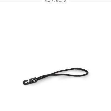
Toon
1
-
6
van 6