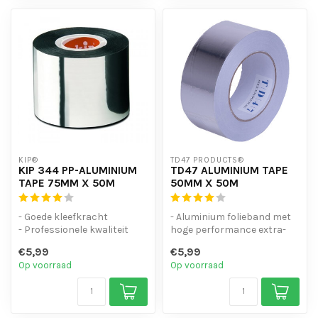
KIP®
TD47 PRODUCTS®
KIP 344 PP-ALUMINIUM
TD47 ALUMINIUM TAPE
TAPE 75MM X 50M
50MM X 50M
- Goede kleefkracht
- Aluminium folieband met
- Professionele kwaliteit
hoge performance extra-
- PP drager behandeld met
koud-weer acryllijm.
€5,99
€5,99
alumin...
- Uitstek...
Op voorraad
Op voorraad