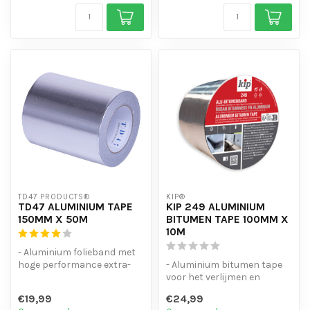
TD47 PRODUCTS®
KIP®
TD47 ALUMINIUM TAPE
KIP 249 ALUMINIUM
150MM X 50M
BITUMEN TAPE 100MM X
10M
- Aluminium folieband met
hoge performance extra-
- Aluminium bitumen tape
koud-weer acryllijm.
voor het verlijmen en
- Uitstek...
afdichten van voegen,
€19,99
€24,99
dakgoten, d...