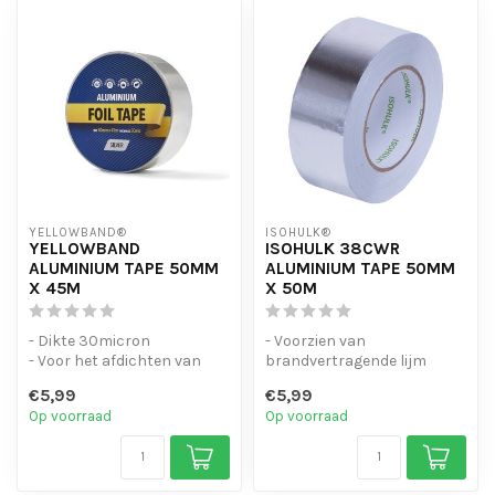
YELLOWBAND®
ISOHULK®
YELLOWBAND
ISOHULK 38CWR
ALUMINIUM TAPE 50MM
ALUMINIUM TAPE 50MM
X 45M
X 50M
- Dikte 30micron
- Voorzien van
- Voor het afdichten van
brandvertragende lijm
verbindingen en kanalen en
- Voorzien van
€5,99
€5,99
tegelijker...
Stuurwielcertificaat
Op voorraad
Op voorraad
- Pro...