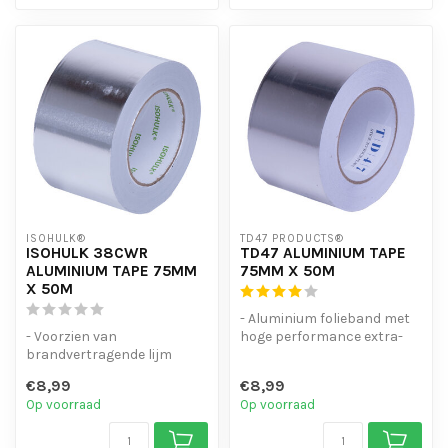
ISOHULK®
TD47 PRODUCTS®
ISOHULK 38CWR
TD47 ALUMINIUM TAPE
ALUMINIUM TAPE 75MM
75MM X 50M
X 50M
- Aluminium folieband met
- Voorzien van
hoge performance extra-
brandvertragende lijm
koud-weer acryllijm.
- Voorzien van
- Uitstek...
€8,99
€8,99
Stuurwielcertificaat
Op voorraad
Op voorraad
- Pro...