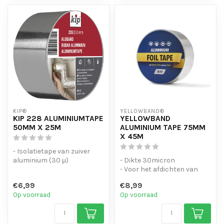
KIP®
YELLOWBAND®
KIP 228 ALUMINIUMTAPE
YELLOWBAND
50MM X 25M
ALUMINIUM TAPE 75MM
X 45M
- Isolatietape van zuiver
aluminium (30 μ)
- Dikte 30micron
- Zeer goede kleefkracht
- Voor het afdichten van
- Brandver...
verbindingen en kanalen en
€6,99
€8,99
tegelijker...
Op voorraad
Op voorraad