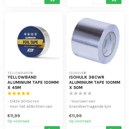
YELLOWBAND®
ISOHULK®
YELLOWBAND
ISOHULK 38CWR
ALUMINIUM TAPE 100MM
ALUMINIUM TAPE 100MM
X 45M
X 50M
- Dikte 30micron
- Voorzien van
- Voor het afdichten van
brandvertragende lijm
verbindingen en kanalen en
- Voorzien van
€11,99
€11,99
tegelijker...
Stuurwielcertificaat
Op voorraad
Op voorraad
- Pro...