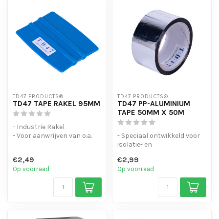
TD47 PRODUCTS®
TD47 PRODUCTS®
TD47 TAPE RAKEL 95MM
TD47 PP-ALUMINIUM
TAPE 50MM X 50M
- Industrie Rakel
- Voor aanwrijven van o.a.
- Speciaal ontwikkeld voor
Aluminium Tape's
isolatie- en
installatiewerkzaamheden
€2,49
€2,99
- Hoge flexibi...
Op voorraad
Op voorraad