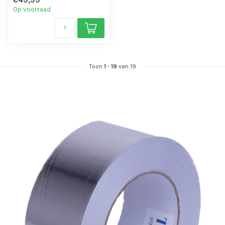
- Makkelijk verwerkbaar
Op voorraad
Toon
1
-
19
van 19