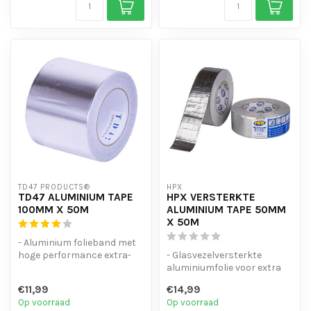
TD47 PRODUCTS®
HPX
TD47 ALUMINIUM TAPE
HPX VERSTERKTE
100MM X 50M
ALUMINIUM TAPE 50MM
X 50M
- Aluminium folieband met
hoge performance extra-
- Glasvezelversterkte
koud-weer acryllijm.
aluminiumfolie voor extra
- Uitstek...
sterkte
€11,99
€14,99
- Lage waterdampdoorlaa...
Op voorraad
Op voorraad