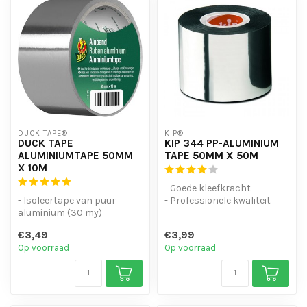
DUCK TAPE®
KIP®
DUCK TAPE
KIP 344 PP-ALUMINIUM
ALUMINIUMTAPE 50MM
TAPE 50MM X 50M
X 10M
- Goede kleefkracht
- Isoleertape van puur
- Professionele kwaliteit
aluminium (30 my)
- PP drager behandeld met
- Weerbestendig en
alumin...
€3,49
€3,99
waterdicht
Op voorraad
Op voorraad
- Voor ...