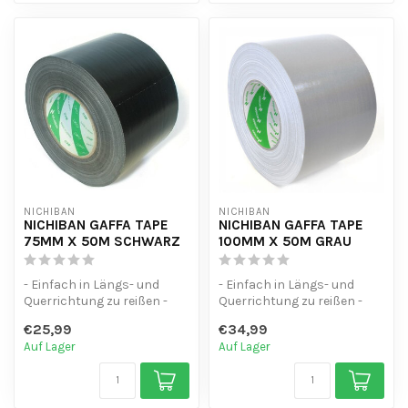
NICHIBAN
NICHIBAN
NICHIBAN GAFFA TAPE
NICHIBAN GAFFA TAPE
75MM X 50M SCHWARZ
100MM X 50M GRAU
- Einfach in Längs- und
- Einfach in Längs- und
Querrichtung zu reißen -
Querrichtung zu reißen -
Wasserfest - Hinterlässt
Wasserfest - Hinterlässt
€25,99
€34,99
beim E...
beim E...
Auf Lager
Auf Lager