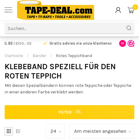
0
MENU
Voor 17.00 uur besteld,
vandaag verzonden!
Voordelig
9.1
Startseite
/
Bänder
/
Rotes Teppichband
KLEBEBAND SPEZIELL FÜR DEN
ROTEN TEPPICH
Mit diesen Spezialbändern können rote Teppiche oder Teppiche
in einer anderen Farbe verklebt werden.
FILTER