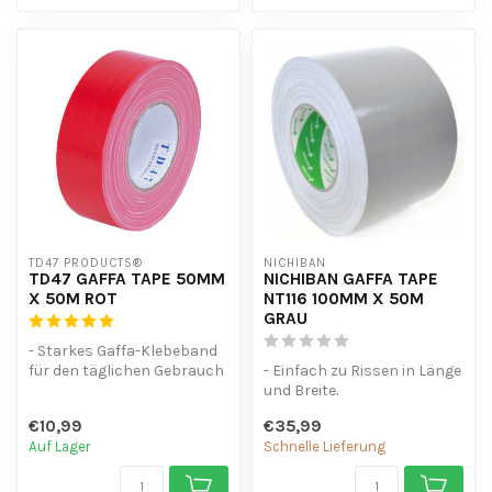
TD47 PRODUCTS®
NICHIBAN
TD47 GAFFA TAPE 50MM
NICHIBAN GAFFA TAPE
X 50M ROT
NT116 100MM X 50M
GRAU
- Starkes Gaffa-Klebeband
für den täglichen Gebrauch
- Einfach zu Rissen in Länge
- Mit der Hand abreißbar
und Breite.
un...
- Wasserdicht.
€10,99
€35,99
- hinterlässt keine Kl...
Auf Lager
Schnelle Lieferung