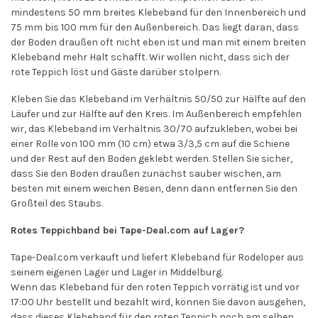
mindestens 50 mm breites Klebeband für den Innenbereich und
75 mm bis 100 mm für den Außenbereich. Das liegt daran, dass
der Boden draußen oft nicht eben ist und man mit einem breiten
Klebeband mehr Halt schafft. Wir wollen nicht, dass sich der
rote Teppich löst und Gäste darüber stolpern.
Kleben Sie das Klebeband im Verhältnis 50/50 zur Hälfte auf den
Läufer und zur Hälfte auf den Kreis. Im Außenbereich empfehlen
wir, das Klebeband im Verhältnis 30/70 aufzukleben, wobei bei
einer Rolle von 100 mm (10 cm) etwa 3/3,5 cm auf die Schiene
und der Rest auf den Boden geklebt werden. Stellen Sie sicher,
dass Sie den Boden draußen zunächst sauber wischen, am
besten mit einem weichen Besen, denn dann entfernen Sie den
Großteil des Staubs.
Rotes Teppichband bei Tape-Deal.com auf Lager?
Tape-Deal.com verkauft und liefert Klebeband für Rodeloper aus
seinem eigenen Lager und Lager in Middelburg.
Wenn das Klebeband für den roten Teppich vorrätig ist und vor
17:00 Uhr bestellt und bezahlt wird, können Sie davon ausgehen,
dass dieses Klebeband für den roten Teppich noch am selben