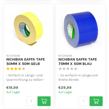
NICHIBAN
NICHIBAN
NICHIBAN GAFFA TAPE
NICHIBAN GAFFA TAPE
50MM X 50M GELB
75MM X 50M BLAU
- Einfach in Längs- und
- So einfach in Länge und
Querrichtung zu reißen -
Breite Abrieb.
Wasserfest - Hinterlässt
- Wasserdicht.
€19,99
€29,99
beim E...
- hinterlässt keine Kl...
Auf Lager
Auf Lager