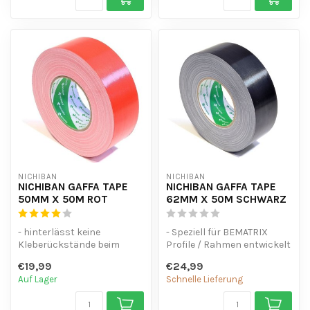
NICHIBAN
NICHIBAN
NICHIBAN GAFFA TAPE
NICHIBAN GAFFA TAPE
50MM X 50M ROT
62MM X 50M SCHWARZ
- hinterlässt keine
- Speziell für BEMATRIX
Kleberückstände beim
Profile / Rahmen entwickelt
Entfernen.
- Einfach in Länge und
€19,99
€24,99
- So einfach in Länge und B...
Breit...
Auf Lager
Schnelle Lieferung