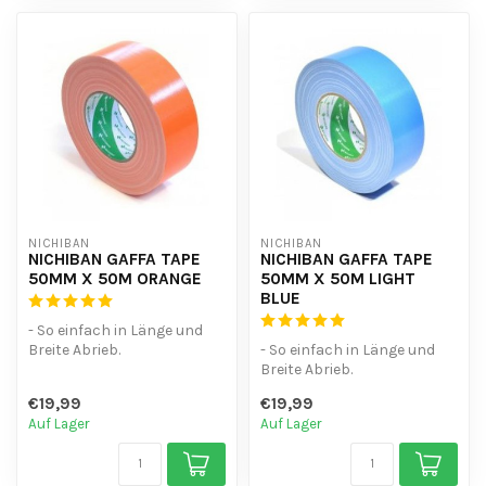
NICHIBAN
NICHIBAN
NICHIBAN GAFFA TAPE
NICHIBAN GAFFA TAPE
50MM X 50M ORANGE
50MM X 50M LIGHT
BLUE
- So einfach in Länge und
Breite Abrieb.
- So einfach in Länge und
- Wasserdicht.
Breite Abrieb.
- hinterlässt keine Kl...
- Wasserdicht.
€19,99
€19,99
- hinterlässt keine Kl...
Auf Lager
Auf Lager