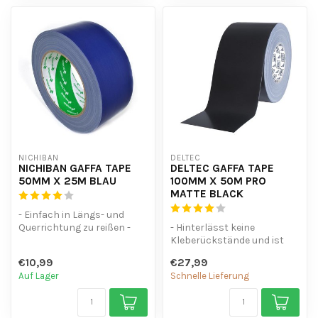
NICHIBAN
DELTEC
NICHIBAN GAFFA TAPE
DELTEC GAFFA TAPE
50MM X 25M BLAU
100MM X 50M PRO
MATTE BLACK
- Einfach in Längs- und
Querrichtung zu reißen -
- Hinterlässt keine
Wasserfest - Hinterlässt
Kleberückstände und ist
beim E...
wasserfest.
€10,99
€27,99
- Lässt sich leicht von...
Auf Lager
Schnelle Lieferung