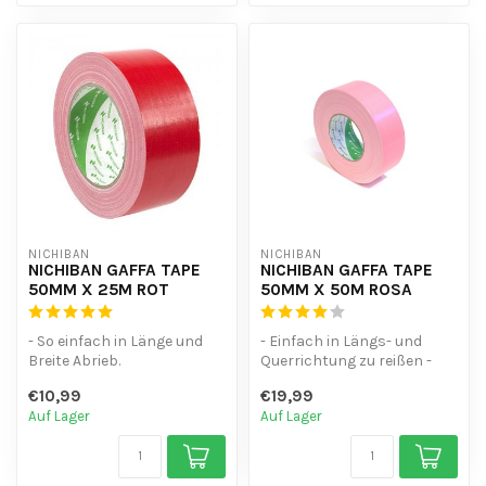
NICHIBAN
NICHIBAN
NICHIBAN GAFFA TAPE
NICHIBAN GAFFA TAPE
50MM X 25M ROT
50MM X 50M ROSA
- So einfach in Länge und
- Einfach in Längs- und
Breite Abrieb.
Querrichtung zu reißen -
- Wasserdicht.
Wasserfest - Hinterlässt
€10,99
€19,99
- hinterlässt keine Kl...
beim E...
Auf Lager
Auf Lager