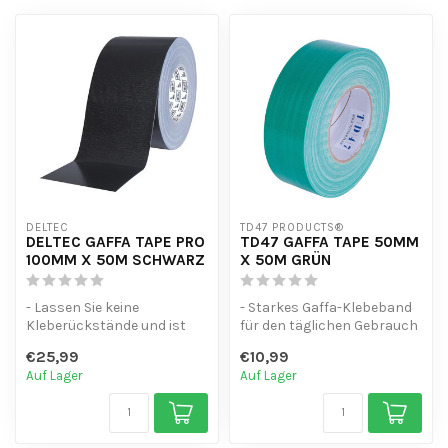
DELTEC
TD47 PRODUCTS®
DELTEC GAFFA TAPE PRO
TD47 GAFFA TAPE 50MM
100MM X 50M SCHWARZ
X 50M GRÜN
- Lassen Sie keine
- Starkes Gaffa-Klebeband
Kleberückstände und ist
für den täglichen Gebrauch
wasserdicht.
- Mit der Hand abreißbar
€25,99
€10,99
- Leicht von der Hand zu...
un...
Auf Lager
Auf Lager