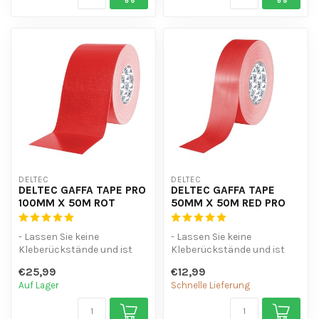
DELTEC
DELTEC
DELTEC GAFFA TAPE PRO
DELTEC GAFFA TAPE
100MM X 50M ROT
50MM X 50M RED PRO
- Lassen Sie keine
- Lassen Sie keine
Kleberückstände und ist
Kleberückstände und ist
wasserdicht.
wasserdicht.
€25,99
€12,99
- Leicht von der Hand zu...
- Leicht von der Hand z...
Auf Lager
Schnelle Lieferung