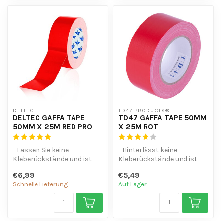
DELTEC
TD47 PRODUCTS®
DELTEC GAFFA TAPE
TD47 GAFFA TAPE 50MM
50MM X 25M RED PRO
X 25M ROT
- Lassen Sie keine
- Hinterlässt keine
Kleberückstände und ist
Kleberückstände und ist
wasserdicht.
wasserfest
€6,99
€5,49
- Leicht von der Hand zu...
- Lässt sich sowohl in de...
Schnelle Lieferung
Auf Lager