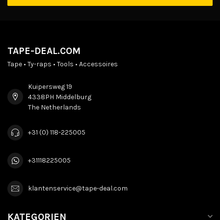
TAPE-DEAL.COM
Tape • Ty-raps • Tools • Accessoires
Kuipersweg 19
4338PH Middelburg
The Netherlands
+31 (0) 118-225005
+31118225005
klantenservice@tape-deal.com
KATEGORIEN