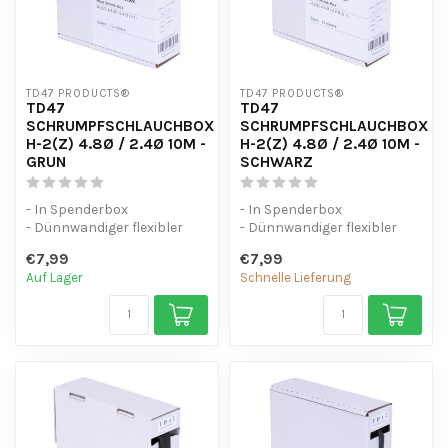
TD47 PRODUCTS®
TD47 PRODUCTS®
TD47
TD47
SCHRUMPFSCHLAUCHBOX
SCHRUMPFSCHLAUCHBOX
H-2(Z) 4.8Ø / 2.4Ø 10M -
H-2(Z) 4.8Ø / 2.4Ø 10M -
GRUN
SCHWARZ
- In Spenderbox
- In Spenderbox
- Dünnwandiger flexibler
- Dünnwandiger flexibler
Schrumpfschlauch (2:1)
Schrumpfschlauch (2:1)
€7,99
€7,99
- UV-beständig
- UV-beständig
Auf Lager
Schnelle Lieferung