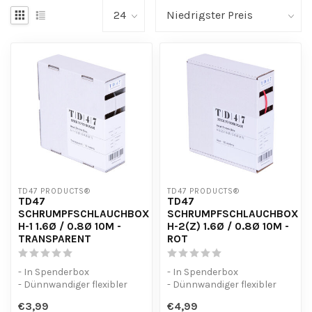
TD47 PRODUCTS®
TD47 PRODUCTS®
TD47
TD47
SCHRUMPFSCHLAUCHBOX
SCHRUMPFSCHLAUCHBOX
H-1 1.6Ø / 0.8Ø 10M -
H-2(Z) 1.6Ø / 0.8Ø 10M -
TRANSPARENT
ROT
- In Spenderbox
- In Spenderbox
- Dünnwandiger flexibler
- Dünnwandiger flexibler
Schrumpfschlauch (2:1)
Schrumpfschlauch (2:1)
€3,99
€4,99
- UV-beständig
- UV-beständig