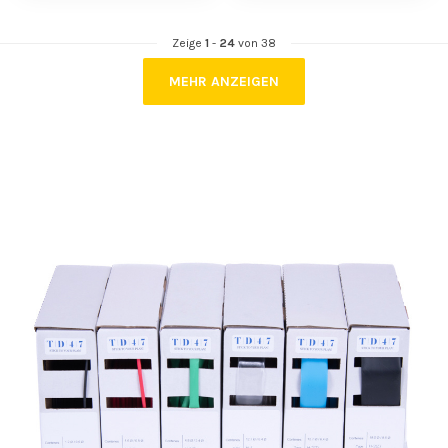
Zeige
1
-
24
von 38
MEHR ANZEIGEN