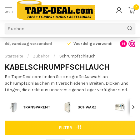
0
MENU
Voor 17.00 uur besteld,
vandaag verzonden!
Voordelig
9.1
Startseite
/
Zubehör
/
Schrumpfschlauch
KABELSCHRUMPFSCHLAUCH
Bei Tape-Deal.com finden Sie eine große Auswahl an
Schrumpfschläuchen mit verschiedenen Breiten, Dicken und
Längen, die direkt aus unserem eigenen Lager verfügbar sind.
TRANSPARENT
SCHWARZ
FÄRB
FILTER