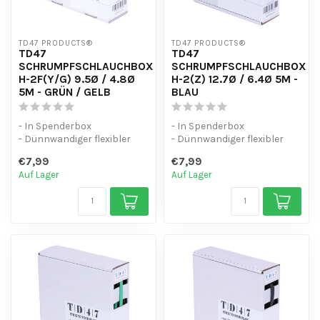
TD47 PRODUCTS®
TD47 PRODUCTS®
TD47
TD47
SCHRUMPFSCHLAUCHBOX
SCHRUMPFSCHLAUCHBOX
H-2F(Y/G) 9.5Ø / 4.8Ø
H-2(Z) 12.7Ø / 6.4Ø 5M -
5M - GRÜN / GELB
BLAU
- In Spenderbox
- In Spenderbox
- Dünnwandiger flexibler
- Dünnwandiger flexibler
Schrumpfschlauch (2:1)
Schrumpfschlauch (2:1)
€7,99
€7,99
- UV-beständig
- UV-beständig
Auf Lager
Auf Lager