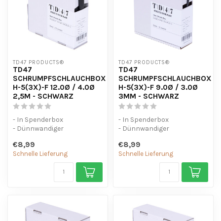
TD47 PRODUCTS®
TD47 PRODUCTS®
TD47
TD47
SCHRUMPFSCHLAUCHBOX
SCHRUMPFSCHLAUCHBOX
H-5(3X)-F 12.0Ø / 4.0Ø
H-5(3X)-F 9.0Ø / 3.0Ø
2,5M - SCHWARZ
3MM - SCHWARZ
- In Spenderbox
- In Spenderbox
- Dünnwandiger
- Dünnwandiger
Schrumpfschlauch (3:1) mit
Schrumpfschlauch (3:1) mit
€8,99
€8,99
Kleber.
Kleber.
Schnelle Lieferung
Schnelle Lieferung
- UV-beständ...
- UV-beständ...