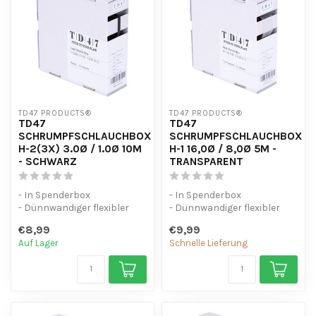
TD47 PRODUCTS®
TD47 PRODUCTS®
TD47
TD47
SCHRUMPFSCHLAUCHBOX
SCHRUMPFSCHLAUCHBOX
H-2(3X) 3.0Ø / 1.0Ø 10M
H-1 16,0Ø / 8,0Ø 5M -
- SCHWARZ
TRANSPARENT
- In Spenderbox
- In Spenderbox
- Dünnwandiger flexibler
- Dünnwandiger flexibler
Schrumpfschlauch (3:1)
Schrumpfschlauch (2:1)
€8,99
€9,99
- UV-beständig
- UV-beständig
Auf Lager
Schnelle Lieferung