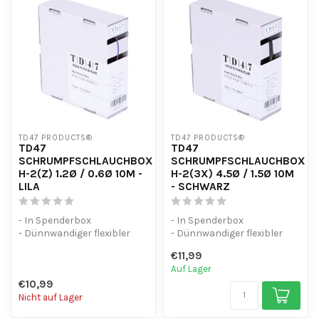
TD47 PRODUCTS®
TD47 PRODUCTS®
TD47
TD47
SCHRUMPFSCHLAUCHBOX
SCHRUMPFSCHLAUCHBOX
H-2(Z) 1.2Ø / 0.6Ø 10M -
H-2(3X) 4.5Ø / 1.5Ø 10M
LILA
- SCHWARZ
- In Spenderbox
- In Spenderbox
- Dünnwandiger flexibler
- Dünnwandiger flexibler
Schrumpfschlauch (2:1)
Schrumpfschlauch (3:1)
€11,99
- UV-beständig
- UV-beständig
Auf Lager
€10,99
Nicht auf Lager