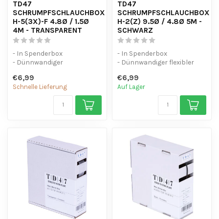
TD47
TD47
SCHRUMPFSCHLAUCHBOX
SCHRUMPFSCHLAUCHBOX
H-5(3X)-F 4.8Ø / 1.5Ø
H-2(Z) 9.5Ø / 4.8Ø 5M -
4M - TRANSPARENT
SCHWARZ
- In Spenderbox
- In Spenderbox
- Dünnwandiger
- Dünnwandiger flexibler
Schrumpfschlauch (3:1) mit
Schrumpfschlauch (2:1)
€6,99
€6,99
Kleber.
- UV-beständig
Schnelle Lieferung
Auf Lager
- UV-beständ...