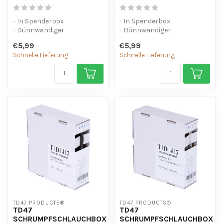
- In Spenderbox
- In Spenderbox
- Dünnwandiger
- Dünnwandiger
Schrumpfschlauch (3:1) mit
Schrumpfschlauch (3:1) mit
€5,99
€5,99
Kleber.
Kleber.
Schnelle Lieferung
Schnelle Lieferung
- UV-beständ...
- UV-beständ...
TD47 PRODUCTS®
TD47 PRODUCTS®
TD47
TD47
SCHRUMPFSCHLAUCHBOX
SCHRUMPFSCHLAUCHBOX