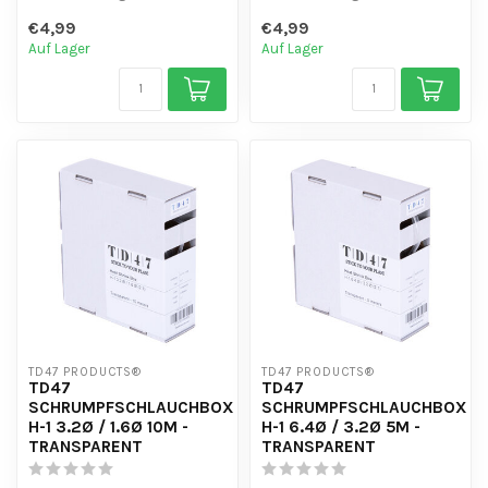
Schrumpfschlauch (2:1)
Schrumpfschlauch (2:1)
€4,99
€4,99
- UV-beständig
- UV-beständig
Auf Lager
Auf Lager
TD47 PRODUCTS®
TD47 PRODUCTS®
TD47
TD47
SCHRUMPFSCHLAUCHBOX
SCHRUMPFSCHLAUCHBOX
H-1 3.2Ø / 1.6Ø 10M -
H-1 6.4Ø / 3.2Ø 5M -
TRANSPARENT
TRANSPARENT