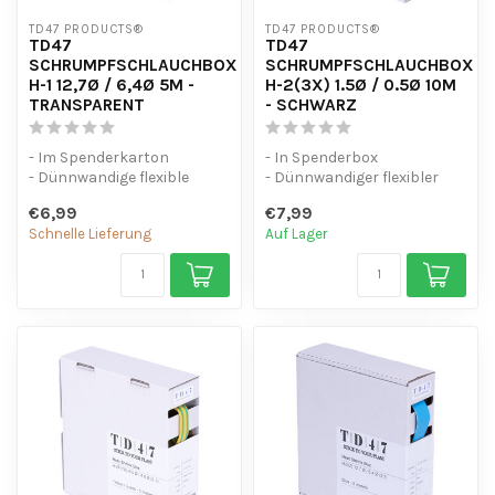
TD47 PRODUCTS®
TD47 PRODUCTS®
TD47
TD47
SCHRUMPFSCHLAUCHBOX
SCHRUMPFSCHLAUCHBOX
H-1 12,7Ø / 6,4Ø 5M -
H-2(3X) 1.5Ø / 0.5Ø 10M
TRANSPARENT
- SCHWARZ
- Im Spenderkarton
- In Spenderbox
- Dünnwandige flexible
- Dünnwandiger flexibler
Schrumpfschläuche (2:1)
Schrumpfschlauch (3:1)
€6,99
€7,99
- UV-beständ...
- UV-beständig
Schnelle Lieferung
Auf Lager