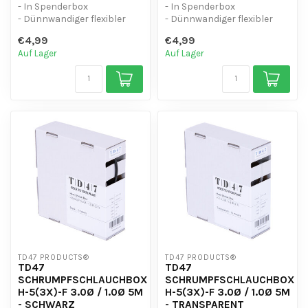
- In Spenderbox
- In Spenderbox
- Dünnwandiger flexibler
- Dünnwandiger flexibler
Schrumpfschlauch (2:1)
Schrumpfschlauch (2:1)
€4,99
€4,99
- UV-beständig
- UV-beständig
Auf Lager
Auf Lager
TD47 PRODUCTS®
TD47 PRODUCTS®
TD47
TD47
SCHRUMPFSCHLAUCHBOX
SCHRUMPFSCHLAUCHBOX
H-5(3X)-F 3.0Ø / 1.0Ø 5M
H-5(3X)-F 3.0Ø / 1.0Ø 5M
- SCHWARZ
- TRANSPARENT