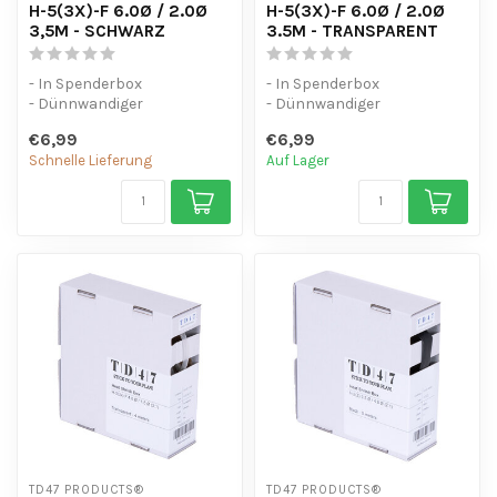
H-5(3X)-F 6.0Ø / 2.0Ø
H-5(3X)-F 6.0Ø / 2.0Ø
3,5M - SCHWARZ
3.5M - TRANSPARENT
- In Spenderbox
- In Spenderbox
- Dünnwandiger
- Dünnwandiger
Schrumpfschlauch (3:1) mit
Schrumpfschlauch (3:1) mit
€6,99
€6,99
Kleber.
Kleber.
Schnelle Lieferung
Auf Lager
- UV-beständ...
- UV-beständ...
TD47 PRODUCTS®
TD47 PRODUCTS®