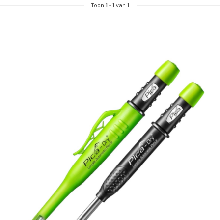
Toon
1
-
1
van 1