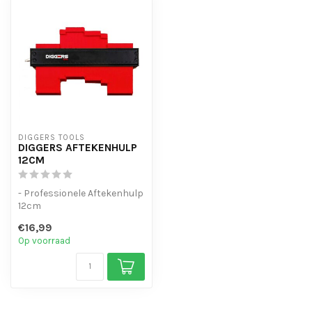
DIGGERS TOOLS
DIGGERS AFTEKENHULP
12CM
- Professionele Aftekenhulp
12cm
- Perfect namaken van
€16,99
ingewikkelde vormen.
Op voorraad
- ...