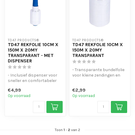
TD47 PRODUCTS®
TD47 PRODUCTS®
TD47 REKFOLIE 10CM X
TD47 REKFOLIE 10CM X
150M X 20MY
150M X 20MY
TRANSPARANT - MET
TRANSPARANT
DISPENSER
- Transparante bundelfolie
- Inclusief dispenser voor
voor kleine zendingen en
sneller en comfortabeler
losse onderdelen
afrollen
- Sterke 2...
€4,99
€2,99
- Sterke 20my bund...
Op voorraad
Op voorraad
Toon
1
-
2
van 2