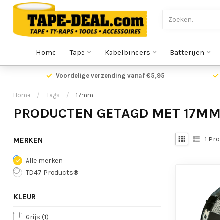
Home
Tape
Kabelbinders
Batterijen
Voordelige verzending vanaf €5,95
Home
/
Tags
/
17mm
PRODUCTEN GETAGD MET 17M
1
Pro
MERKEN
Alle merken
TD47 Products®
KLEUR
Grijs
(1)