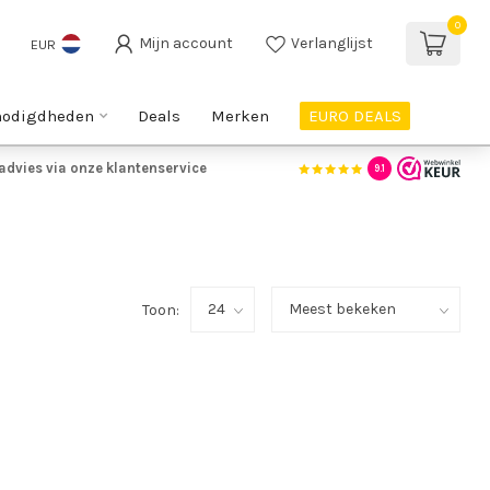
0
Mijn account
Verlanglijst
EUR
nodigdheden
Deals
Merken
EURO DEALS
advies via onze klantenservice
9.1
Toon: