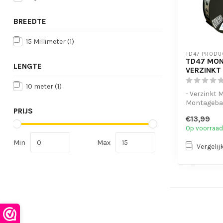
BREEDTE
15 Millimeter
(1)
TD47 PRODU
TD47 MO
LENGTE
VERZINKT
10 meter
(1)
- Verzinkt 
Montageb
PRIJS
- Veel gebr
€13,99
van beursst
Op voorraad
Min
Max
Vergelij