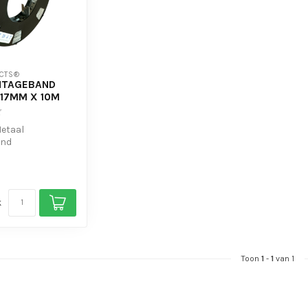
CTS®
NTAGEBAND
 17MM X 10M
Metaal
and
uikt bij montage
and en de...
k
Toon
1
-
1
van 1