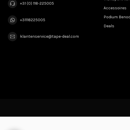
+31 (0) 118-225005
Accessoires
Podium Beno
+31118225005
Deals
klantenservice@tape-deal.com