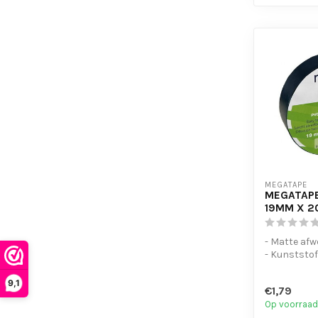
MEGATAPE
MEGATAPE
19MM X 2
- Matte afw
- Kunststof
- Met de ha
- Geen lijmre
9,1
€1,79
Op voorraad