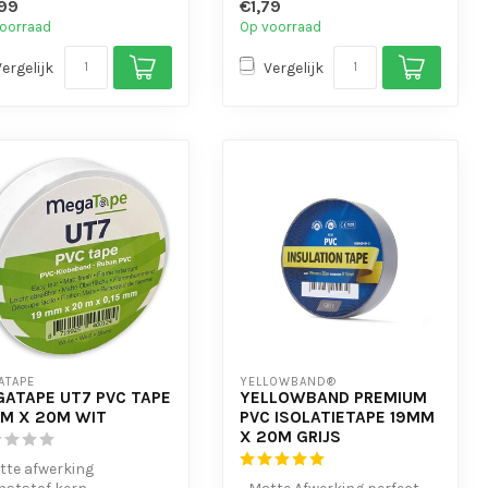
99
€1,79
t geen...
oorraad
Op voorraad
Vergelijk
Vergelijk
ATAPE
YELLOWBAND®
ATAPE UT7 PVC TAPE
YELLOWBAND PREMIUM
M X 20M WIT
PVC ISOLATIETAPE 19MM
X 20M GRIJS
tte afwerking