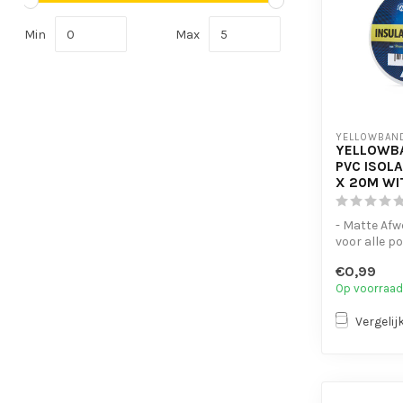
Min
Max
YELLOWBAN
YELLOWB
PVC ISOL
X 20M WI
- Matte Afw
voor alle p
bundelen v
€0,99
- Laat geen..
Op voorraad
Vergelij