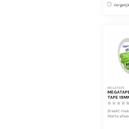
Vergelij
MEGATAPE
MEGATAPE
TAPE 19M
Breekt makk
Matte afwe
Kunststof 
Geen lijmre