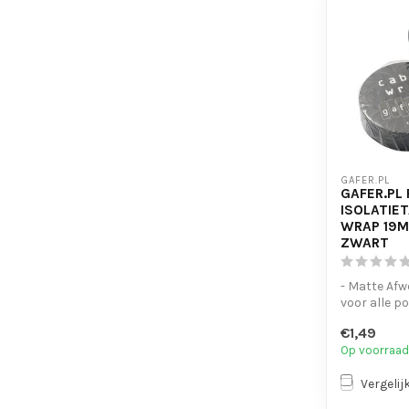
GAFER.PL
GAFER.PL 
ISOLATIE
WRAP 19M
ZWART
- Matte Afw
voor alle p
bundelen v
€1,49
- Laat geen..
Op voorraad
Vergelij