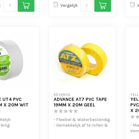
k
Vergelijk
ADVANCE
YEL
 UT4 PVC
ADVANCE AT7 PVC TAPE
YE
M X 20M WIT
19MM X 20M GEEL
PVC
X 2
elijk
- Flexibel & Waterbestendig.
rking
- Gemakkelijk af te rollen &
- Ma
kern
te scheuren
voor
sten bij goed
- UV-bes...
bund