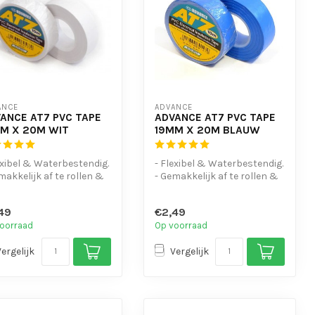
ANCE
ADVANCE
ANCE AT7 PVC TAPE
ADVANCE AT7 PVC TAPE
M X 20M WIT
19MM X 20M BLAUW
exibel & Waterbestendig.
- Flexibel & Waterbestendig.
makkelijk af te rollen &
- Gemakkelijk af te rollen &
scheuren
te scheuren
bes...
- UV-bes...
49
€2,49
oorraad
Op voorraad
Vergelijk
Vergelijk