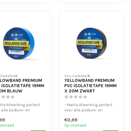
LOWBAND®
YELLOWBAND®
LLOWBAND PREMIUM
YELLOWBAND PREMIUM
 ISOLATIETAPE 19MM
PVC ISOLATIETAPE 19MM
20M BLAUW
X 20M ZWART
tte Afwerking perfect
- Matte Afwerking perfect
 alle podium- en
voor alle podium- en
elen van kabels.
bundelen van kabels.
99
€0,99
t geen...
- Laat geen...
oorraad
Op voorraad