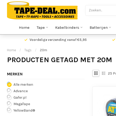
Home
Tape
Kabelbinders
Batterijen
Voordelige verzending vanaf €5,95
Home
/
Tags
/
20m
PRODUCTEN GETAGD MET 20M
25
P
MERKEN
Alle merken
Advance
Gafer.pl
MegaTape
YellowBand®