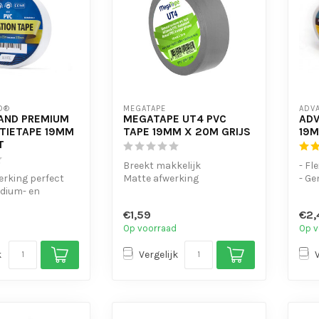
D®
MEGATAPE
ADV
AND PREMIUM
MEGATAPE UT4 PVC
ADV
ATIETAPE 19MM
TAPE 19MM X 20M GRIJS
19M
T
Breekt makkelijk
- Fl
erking perfect
Matte afwerking
- Ge
odium- en
Kunststof kern
te 
an kabels.
Geen lijmresten bij goed
- UV-
€1,59
€2,
.
gebr...
Op voorraad
Op v
k
Vergelijk