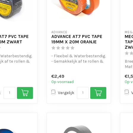
ADVANCE
MEG
AT7 PVC TAPE
ADVANCE AT7 PVC TAPE
MEG
0M ZWART
19MM X 20M ORANJE
TAP
ZW
& Waterbestendig.
- Flexibel & Waterbestendig.
jk af te rollen &
- Gemakkelijk af te rollen &
Bree
n
te scheuren
Mat
- UV-bes...
Kun
€2,49
€1,
Geen
Op voorraad
Op v
gebr.
k
Vergelijk