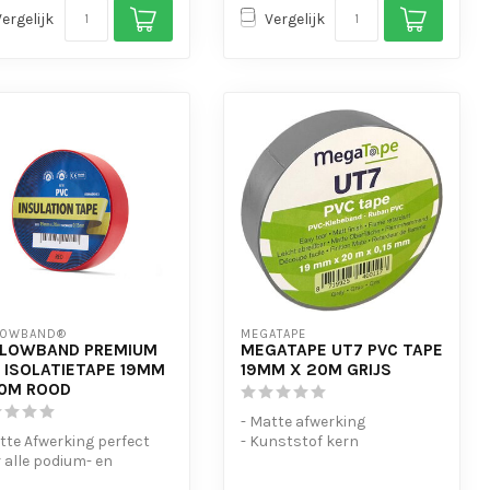
Vergelijk
Vergelijk
LOWBAND®
MEGATAPE
LLOWBAND PREMIUM
MEGATAPE UT7 PVC TAPE
 ISOLATIETAPE 19MM
19MM X 20M GRIJS
0M ROOD
- Matte afwerking
tte Afwerking perfect
- Kunststof kern
 alle podium- en
- Met de hand te scheuren
elen van kabels.
- Geen lijmreste...