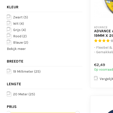
KLEUR
Zwart
(5)
Wit
(4)
ADVANCE
Grijs
(4)
ADVANCE 
19MM X 2
Rood
(2)
Blauw
(2)
- Flexibel 
Bekijk meer
- Gemakkeli
te scheure
- UV-bes...
BREEDTE
€2,49
Op voorraad
19 Millimeter
(25)
Vergelij
LENGTE
20 Meter
(25)
PRIJS