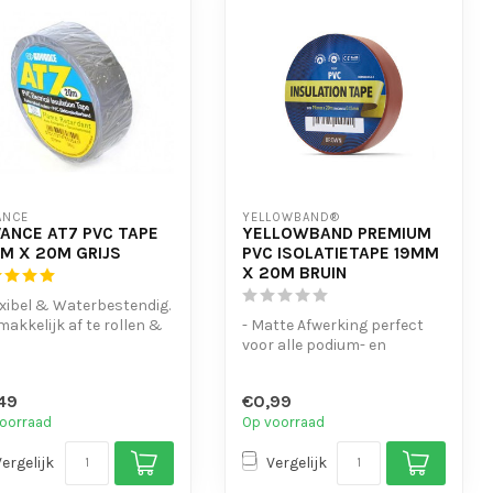
ANCE
YELLOWBAND®
ANCE AT7 PVC TAPE
YELLOWBAND PREMIUM
M X 20M GRIJS
PVC ISOLATIETAPE 19MM
X 20M BRUIN
exibel & Waterbestendig.
makkelijk af te rollen &
- Matte Afwerking perfect
scheuren
voor alle podium- en
bes...
bundelen van kabels.
- Laat geen...
49
€0,99
oorraad
Op voorraad
Vergelijk
Vergelijk