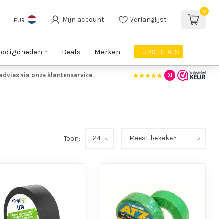
0
Mijn account
Verlanglijst
EUR
nodigdheden
Deals
Merken
EURO DEALS
advies via onze klantenservice
9.1
Toon: