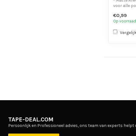
- Matte Afw
voor alle p
bundelen v
€0,99
- Laat geen..
Op voorraad
Vergelij
TAPE-DEAL.COM
Persoonlijk en Professioneel advies, ons team van experts helpt 