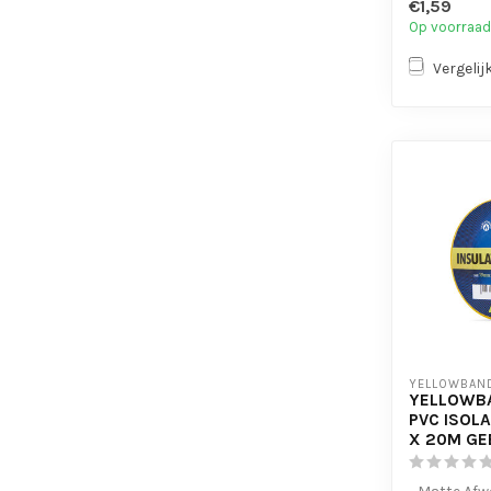
€1,59
gebr...
Op voorraad
Vergelij
YELLOWBAN
YELLOWB
PVC ISOL
X 20M GE