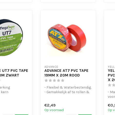
ADVANCE
YEL
 UT7 PVC TAPE
ADVANCE AT7 PVC TAPE
YE
0M ZWART
19MM X 20M ROOD
PVC
X 
erking
- Flexibel & Waterbestendig.
 kern
- Gemakkelijk af te rollen &
- Ma
nd te scheuren
te scheuren
voor
ste...
- UV-bes...
bund
€2,49
€0,
- Laa
Op voorraad
Op v