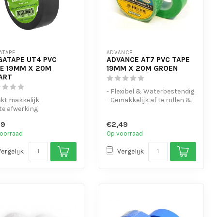
ATAPE
ADVANCE
ATAPE UT4 PVC
ADVANCE AT7 PVC TAPE
E 19MM X 20M
19MM X 20M GROEN
ART
- Flexibel & Waterbestendig.
kt makkelijk
- Gemakkelijk af te rollen &
te afwerking
te scheuren
ststof kern
- UV-bes...
59
€2,49
 lijmresten bij goed
oorraad
Op voorraad
..
Vergelijk
Vergelijk