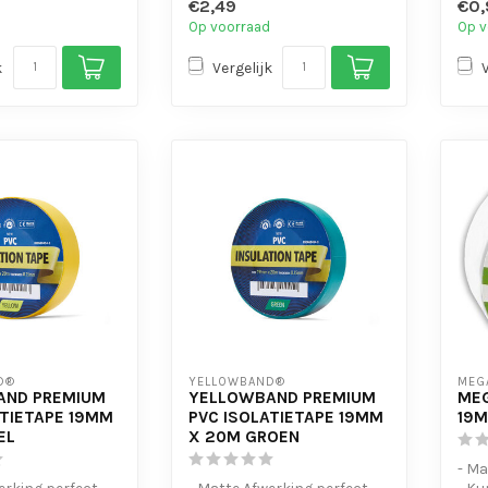
€2,49
€0,
- Laa
Op voorraad
Op v
k
Vergelijk
D®
YELLOWBAND®
MEG
AND PREMIUM
YELLOWBAND PREMIUM
MEG
ATIETAPE 19MM
PVC ISOLATIETAPE 19MM
19M
EL
X 20M GROEN
- Ma