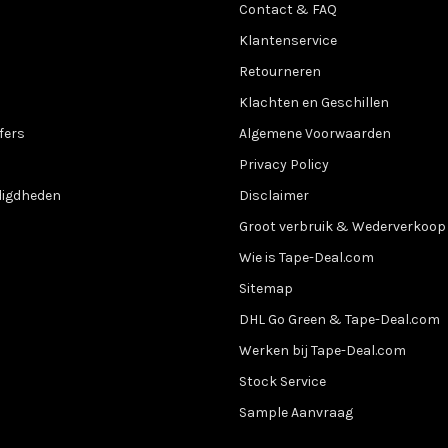
Contact & FAQ
Klantenservice
Retourneren
Klachten en Geschillen
fers
Algemene Voorwaarden
Privacy Policy
digdheden
Disclaimer
Groot verbruik & Wederverkoop
Wie is Tape-Deal.com
Sitemap
DHL Go Green & Tape-Deal.com
Werken bij Tape-Deal.com
Stock Service
Sample Aanvraag