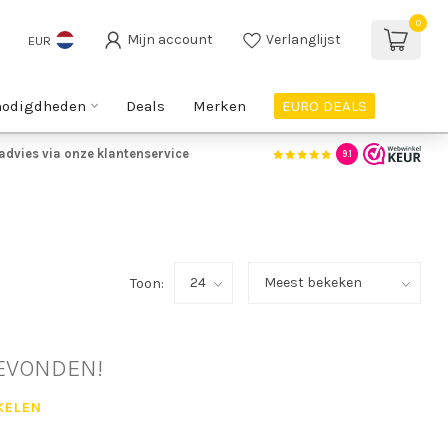
0
Mijn account
Verlanglijst
EUR
nodigdheden
Deals
Merken
EURO DEALS
advies via onze klantenservice
9.1
Toon:
EVONDEN!
KELEN