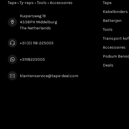
Tape • Ty-raps • Tools • Accessoires
Tape
Kabelbinders
Kuipersweg 19
Batterijen
4338PH Middelburg
The Netherlands
Tools
Transport kof
+31 (0) 118-225005
Accessoires
Podium Beno
+31118225005
Deals
klantenservice@tape-deal.com