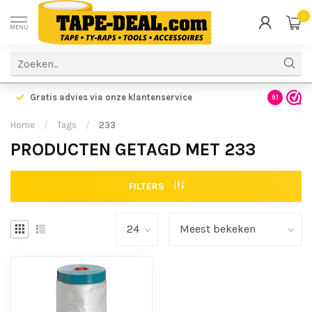
0
MENU
Gratis advies via onze klantenservice
9.1
Home
/
Tags
/
233
PRODUCTEN GETAGD MET 233
FILTERS