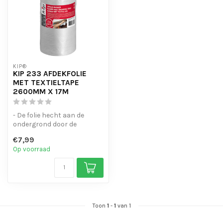
KIP®
KIP 233 AFDEKFOLIE
MET TEXTIELTAPE
2600MM X 17M
- De folie hecht aan de
ondergrond door de
statische lading.
€7,99
- Hoogwaardige bla...
Op voorraad
Toon
1
-
1
van 1