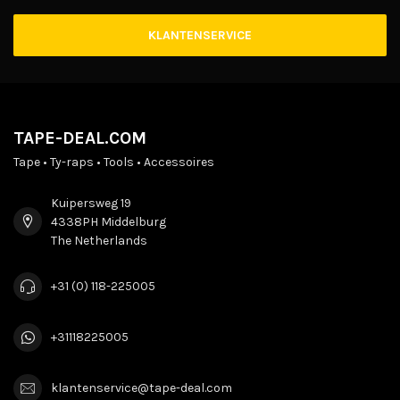
KLANTENSERVICE
TAPE-DEAL.COM
Tape • Ty-raps • Tools • Accessoires
Kuipersweg 19
4338PH Middelburg
The Netherlands
+31 (0) 118-225005
+31118225005
klantenservice@tape-deal.com