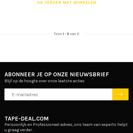
GA VERDER MET WINKELEN
Toon
1
-
0
van 0
ABONNEER JE OP ONZE NIEUWSBRIEF
Blijf op de hoogte over onze laatste acties
TAPE-DEAL.COM
Persoonlijk en Professioneel advies, ons team van experts helpt
u graag verder.