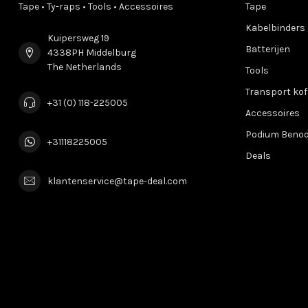
Tape • Ty-raps • Tools • Accessoires
Tape
Kabelbinders
Kuipersweg 19
Batterijen
4338PH Middelburg
The Netherlands
Tools
Transport kof
+31 (0) 118-225005
Accessoires
Podium Beno
+31118225005
Deals
klantenservice@tape-deal.com