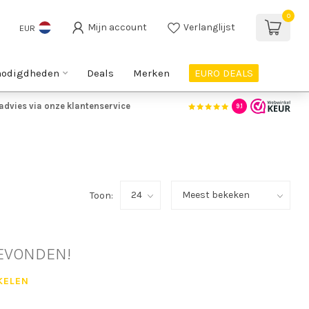
0
Mijn account
Verlanglijst
EUR
nodigdheden
Deals
Merken
EURO DEALS
advies via onze klantenservice
9.1
Toon:
EVONDEN!
KELEN