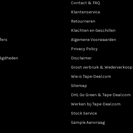
Contact & FAQ
Klantenservice
Retourneren
Klachten en Geschillen
fers
Algemene Voorwaarden
Privacy Policy
digdheden
Disclaimer
Groot verbruik & Wederverkoop
Wie is Tape-Deal.com
Sitemap
DHL Go Green & Tape-Deal.com
Werken bij Tape-Deal.com
Stock Service
Sample Aanvraag