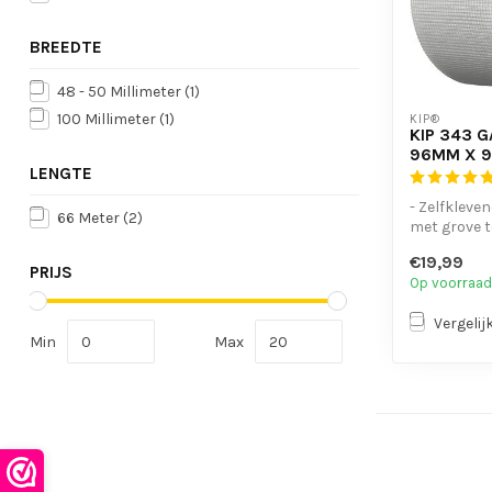
BREEDTE
48 - 50 Millimeter
(1)
100 Millimeter
(1)
KIP®
KIP 343 
96MM X 
LENGTE
- Zelfkleve
66 Meter
(2)
met grove t
(18 mesh)
€19,99
- Eenvoudig t
PRIJS
Op voorraad
Vergelij
Min
Max