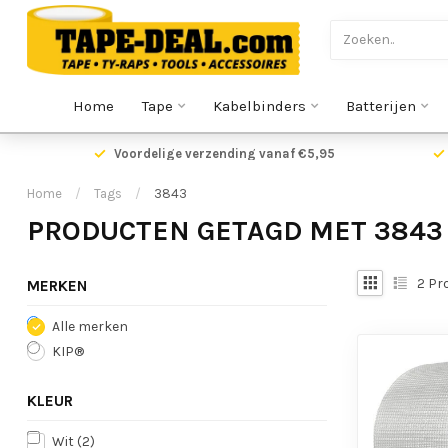
Home
Tape
Kabelbinders
Batterijen
Voordelige verzending vanaf €5,95
Home
/
Tags
/
3843
PRODUCTEN GETAGD MET 3843
2
Pr
MERKEN
Alle merken
KIP®
KLEUR
Wit
(2)