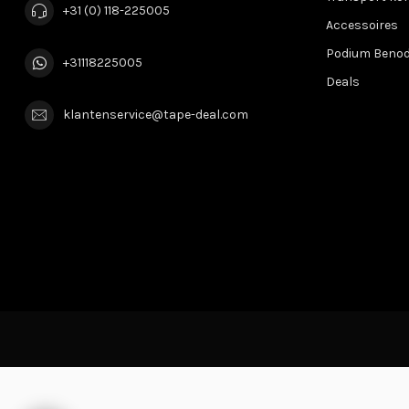
+31 (0) 118-225005
Accessoires
Podium Beno
+31118225005
Deals
klantenservice@tape-deal.com