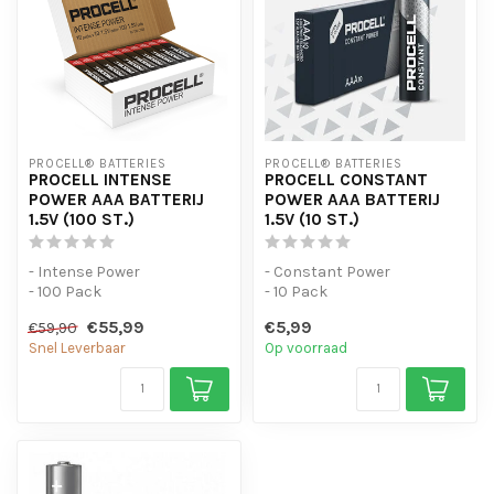
PROCELL® BATTERIES
PROCELL® BATTERIES
PROCELL INTENSE
PROCELL CONSTANT
POWER AAA BATTERIJ
POWER AAA BATTERIJ
1.5V (100 ST.)
1.5V (10 ST.)
- Intense Power
- Constant Power
- 100 Pack
- 10 Pack
- Voor apparaten met een
- Voor apparaten met een
€55,99
€5,99
€59,90
hoog verbruik
laag energieverbruik
Snel Leverbaar
Op voorraad