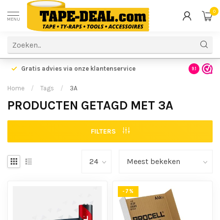
0
MENU
Gratis advies via onze klantenservice
9.1
Home
/
Tags
/
3A
PRODUCTEN GETAGD MET 3A
FILTERS
-7%