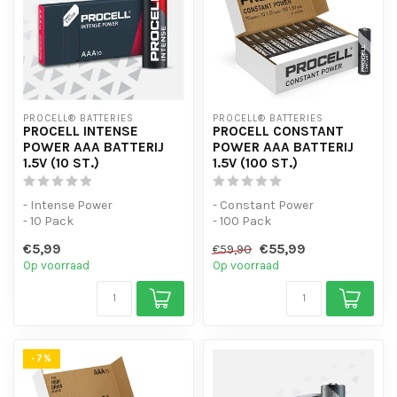
PROCELL® BATTERIES
PROCELL® BATTERIES
PROCELL INTENSE
PROCELL CONSTANT
POWER AAA BATTERIJ
POWER AAA BATTERIJ
1.5V (10 ST.)
1.5V (100 ST.)
- Intense Power
- Constant Power
- 10 Pack
- 100 Pack
- Voor apparaten met een
- Voor apparaten met een
€5,99
€55,99
€59,90
hoog verbruik
laag energieverbruik
Op voorraad
Op voorraad
-7%