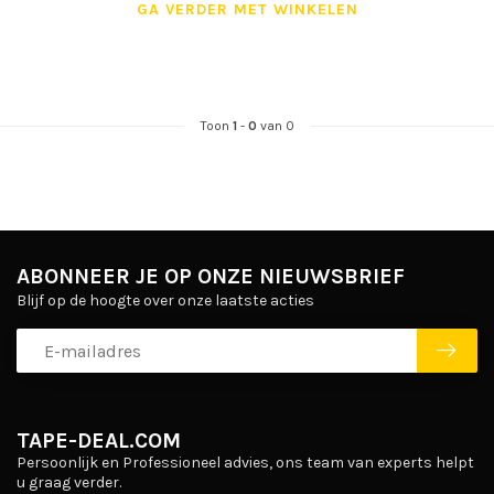
GA VERDER MET WINKELEN
Toon
1
-
0
van 0
ABONNEER JE OP ONZE NIEUWSBRIEF
Blijf op de hoogte over onze laatste acties
TAPE-DEAL.COM
Persoonlijk en Professioneel advies, ons team van experts helpt
u graag verder.