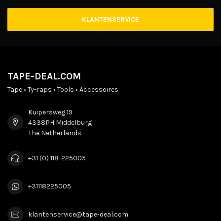
KLANTENSERVICE
TAPE-DEAL.COM
Tape • Ty-raps • Tools • Accessoires
Kuipersweg 19
4338PH Middelburg
The Netherlands
+31 (0) 118-225005
+31118225005
klantenservice@tape-deal.com