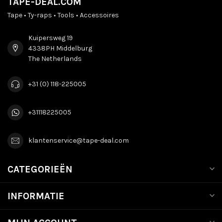
TAPE-DEAL.COM
Tape • Ty-raps • Tools • Accessoires
Kuipersweg 19
4338PH Middelburg
The Netherlands
+31 (0) 118-225005
+31118225005
klantenservice@tape-deal.com
CATEGORIEËN
INFORMATIE