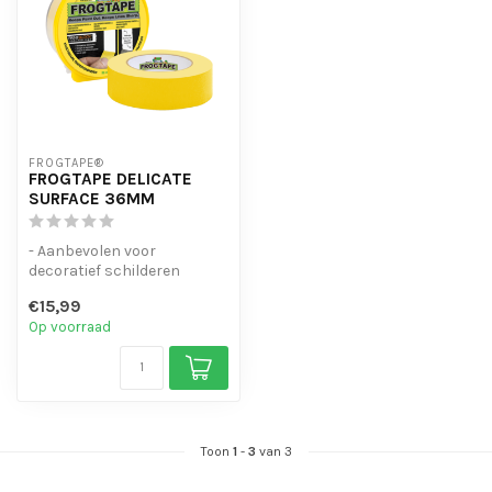
FROGTAPE®
FROGTAPE DELICATE
SURFACE 36MM
- Aanbevolen voor
decoratief schilderen
- Mes Scherpe
€15,99
lijnen/afscheidingen door...
Op voorraad
Toon
1
-
3
van 3