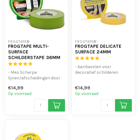
FROGTAPE®
FROGTAPE®
FROGTAPE MULTI-
FROGTAPE DELICATE
SURFACE
SURFACE 24MM
SCHILDERSTAPE 36MM
- Aanbevolen voor
- Mes Scherpe
decoratief schilderen
lijnen/afscheidingen door
- Mes Scherpe
PaintBlock®-technologie.
lijnen/afscheidingen door...
€14,99
€14,99
- Gebruik voor...
Op voorraad
Op voorraad