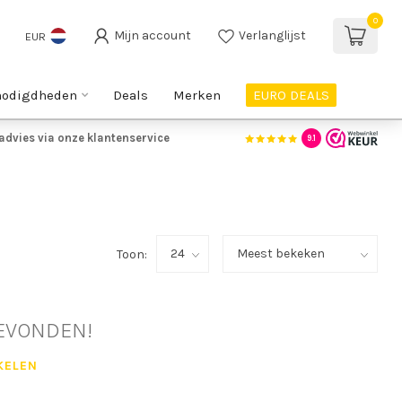
0
Mijn account
Verlanglijst
EUR
nodigdheden
Deals
Merken
EURO DEALS
advies via onze klantenservice
9.1
Toon:
EVONDEN!
KELEN