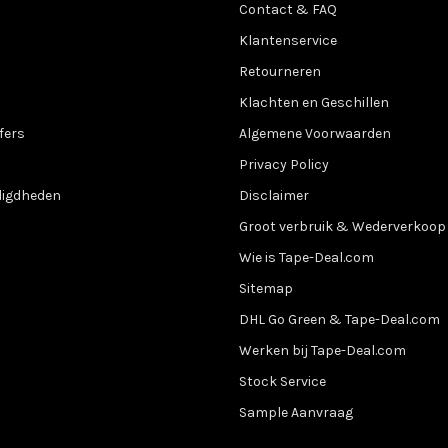
Contact & FAQ
Klantenservice
Retourneren
Klachten en Geschillen
fers
Algemene Voorwaarden
Privacy Policy
digdheden
Disclaimer
Groot verbruik & Wederverkoop
Wie is Tape-Deal.com
Sitemap
DHL Go Green & Tape-Deal.com
Werken bij Tape-Deal.com
Stock Service
Sample Aanvraag