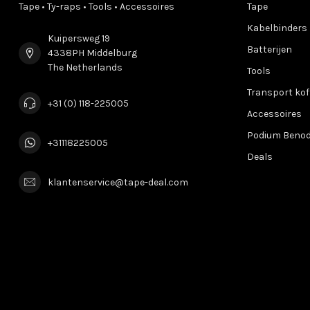
Tape • Ty-raps • Tools • Accessoires
Tape
Kabelbinders
Kuipersweg 19
Batterijen
4338PH Middelburg
The Netherlands
Tools
Transport kof
+31 (0) 118-225005
Accessoires
Podium Beno
+31118225005
Deals
klantenservice@tape-deal.com