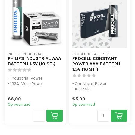
PHILIPS INDUSTRIAL
PROCELL® BATTERIES
PHILIPS INDUSTRIAL AAA
PROCELL CONSTANT
BATTERIJ 1.5V (10 ST.)
POWER AAA BATTERIJ
1.5V (10 ST.)
- Industrial Power
- 153% More Power
- Constant Power
- 10 Pack
- 10 Pack
- Voor apparaten met een
€6,99
€5,99
laag energieverbruik
Op voorraad
Op voorraad