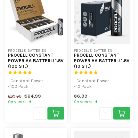
PROCELL® BATTERIES
PROCELL® BATTERIES
PROCELL CONSTANT
PROCELL CONSTANT
POWER AA BATTERIJ 1.5V
POWER AA BATTERIJ 1.5V
(100 ST.)
(10 ST.)
- Constant Power
- Constant Power
- 100 Pack
- 10 Pack
- Voor apparaten met een
- Voor apparaten met een
€64,99
€6,99
€69,90
laag energieverbruik
laag energieverbruik
Op voorraad
Op voorraad