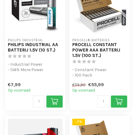
PHILIPS INDUSTRIAL
PROCELL® BATTERIES
PHILIPS INDUSTRIAL AA
PROCELL CONSTANT
BATTERIJ 1.5V (10 ST.)
POWER AAA BATTERIJ
1.5V (100 ST.)
- Industrial Power
- 136% More Power
- Constant Power
- 10 Pack
- 100 Pack
- Voor apparaten met een
€7,99
€55,99
€59,90
laag energieverbruik
Op voorraad
Op voorraad
-7%