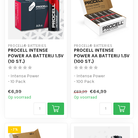
PROCELL® BATTERIES
PROCELL® BATTERIES
PROCELL INTENSE
PROCELL INTENSE
POWER AA BATTERIJ 1.5V
POWER AA BATTERIJ 1.5V
(10 ST.)
(100 ST.)
- Intense Power
- Intense Power
- 10 Pack
- 100 Pack
- Voor apparaten met een
- Voor apparaten met een
€6,99
€64,99
€69,99
hoog verbruik
hoog verbruik
Op voorraad
Op voorraad
-7%