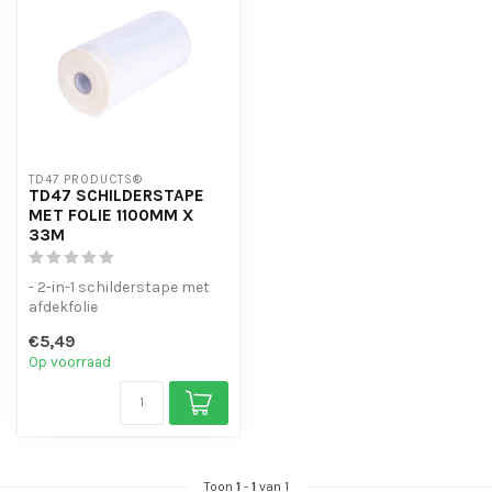
TD47 PRODUCTS®
TD47 SCHILDERSTAPE
MET FOLIE 1100MM X
33M
- 2-in-1 schilderstape met
afdekfolie
- Snel grote oppervlakken
€5,49
afdekken
Op voorraad
- Bes...
Toon
1
-
1
van 1