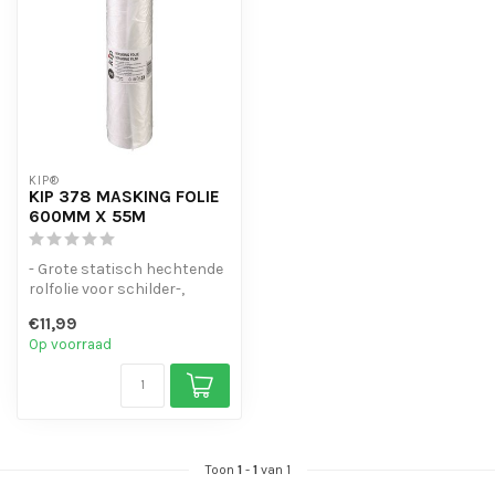
KIP®
KIP 378 MASKING FOLIE
600MM X 55M
- Grote statisch hechtende
rolfolie voor schilder-,
spuit- en renovatiewerk.
€11,99
- ...
Op voorraad
Toon
1
-
1
van 1