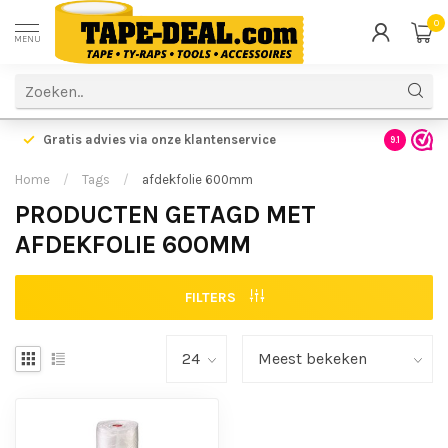
0
MENU
Gratis advies via onze klantenservice
9.1
Home
/
Tags
/
afdekfolie 600mm
PRODUCTEN GETAGD MET
AFDEKFOLIE 600MM
FILTERS