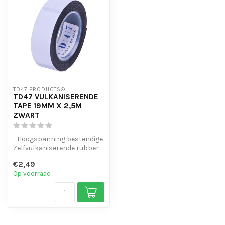
TD47 PRODUCTS®
TD47 VULKANISERENDE
TAPE 19MM X 2,5M
ZWART
- Hoogspanning bestendige
Zelfvulkaniserende rubber
tape
€2,49
- Waterdicht of Lucht ...
Op voorraad