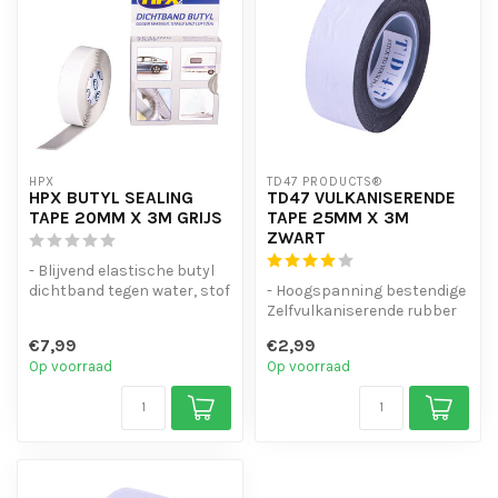
HPX
TD47 PRODUCTS®
HPX BUTYL SEALING
TD47 VULKANISERENDE
TAPE 20MM X 3M GRIJS
TAPE 25MM X 3M
ZWART
- Blijvend elastische butyl
dichtband tegen water, stof
- Hoogspanning bestendige
en tocht
Zelfvulkaniserende rubber
- Geschikt voo...
tape
€7,99
€2,99
- Waterdicht of Lucht ...
Op voorraad
Op voorraad