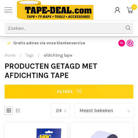
0
MENU
Gratis advies via onze klantenservice
9.1
Home
/
Tags
/
afdichting tape
PRODUCTEN GETAGD MET
AFDICHTING TAPE
FILTERS