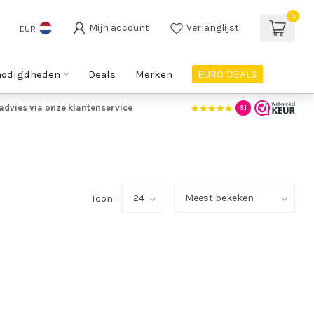
0
Mijn account
Verlanglijst
EUR
nodigdheden
Deals
Merken
EURO DEALS
advies via onze klantenservice
9.1
Toon: