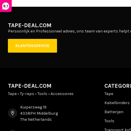
9,1
TAPE-DEAL.COM
Persoonlijk en Professioneel advies, ons team van experts helpt 
KLANTENSERVICE
TAPE-DEAL.COM
CATEGOR
Tape • Ty-raps • Tools • Accessoires
Tape
Kabelbinders
Kuipersweg 19
Batterijen
4338PH Middelburg
The Netherlands
Tools
Transport kof