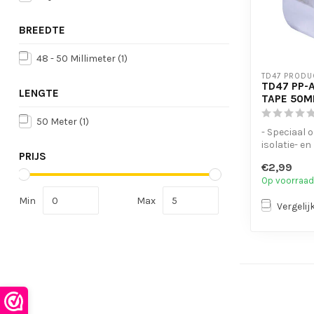
BREEDTE
48 - 50 Millimeter
(1)
TD47 PRODU
TD47 PP-
LENGTE
TAPE 50M
50 Meter
(1)
- Speciaal 
isolatie- en
PRIJS
installati
€2,99
- Hoge flexibi
Op voorraad
Min
Max
Vergelij