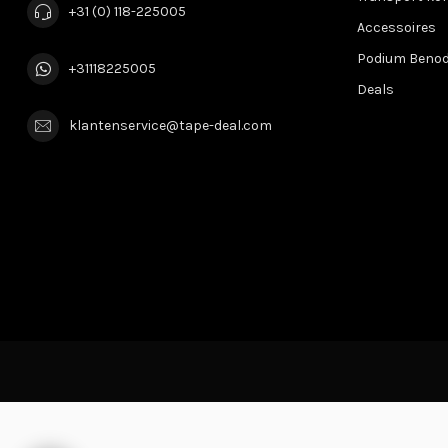
+31 (0) 118-225005
Accessoires
Podium Beno
+31118225005
Deals
klantenservice@tape-deal.com