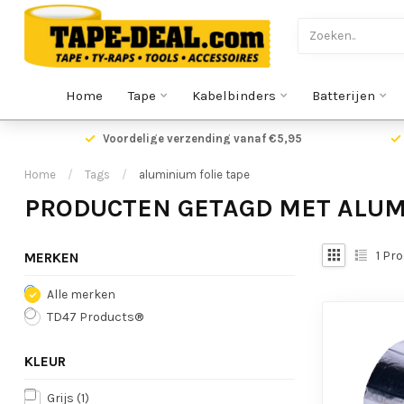
Home
Tape
Kabelbinders
Batterijen
Voordelige verzending vanaf €5,95
Home
/
Tags
/
aluminium folie tape
PRODUCTEN GETAGD MET ALUM
1
Pro
MERKEN
Alle merken
TD47 Products®
KLEUR
Grijs
(1)