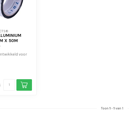
CTS®
ALUMINIUM
M X 50M
ontwikkeld voor
ewerkzaamheden
...
k
Toon
1
-
1
van 1