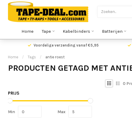
Home
Tape
Kabelbinders
Batterijen
Voordelige verzending vanaf €5,95
Home
/
Tags
/
antie roest
PRODUCTEN GETAGD MET ANTI
0
Pr
PRIJS
Min
Max