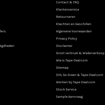
Contact & FAQ
Klantenservice
Retourneren
Klachten en Geschillen
fers
Algemene Voorwaarden
Privacy Policy
digdheden
Disclaimer
Groot verbruik & Wederverkoop
Wie is Tape-Deal.com
Sitemap
DHL Go Green & Tape-Deal.com
Werken bij Tape-Deal.com
Stock Service
Sample Aanvraag