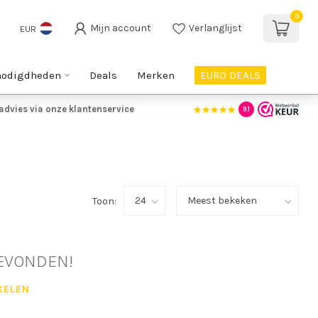
0
Mijn account
Verlanglijst
EUR
nodigdheden
Deals
Merken
EURO DEALS
advies via onze klantenservice
9.1
Toon:
EVONDEN!
KELEN