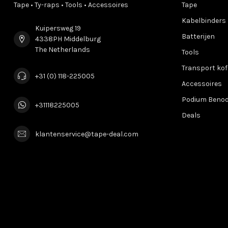
Tape • Ty-raps • Tools • Accessoires
Tape
Kabelbinders
Kuipersweg 19
Batterijen
4338PH Middelburg
The Netherlands
Tools
Transport kof
+31 (0) 118-225005
Accessoires
Podium Beno
+31118225005
Deals
klantenservice@tape-deal.com