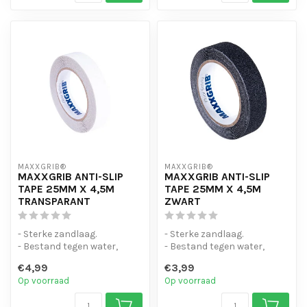
MAXXGRIB®
MAXXGRIB®
MAXXGRIB ANTI-SLIP
MAXXGRIB ANTI-SLIP
TAPE 25MM X 4,5M
TAPE 25MM X 4,5M
TRANSPARANT
ZWART
- Sterke zandlaag.
- Sterke zandlaag.
- Bestand tegen water,
- Bestand tegen water,
chemicaliën en motorolie.
chemicaliën en motorolie.
€4,99
€3,99
- Is eenvo...
- Is eenvo...
Op voorraad
Op voorraad