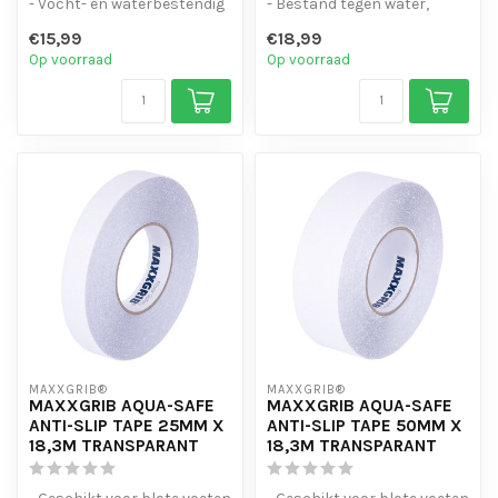
- Vocht- en waterbestendig
- Bestand tegen water,
- Duurzaam en makkelij...
chemicaliën en motorolie.
€15,99
€18,99
- Is eenvo...
Op voorraad
Op voorraad
MAXXGRIB®
MAXXGRIB®
MAXXGRIB AQUA-SAFE
MAXXGRIB AQUA-SAFE
ANTI-SLIP TAPE 25MM X
ANTI-SLIP TAPE 50MM X
18,3M TRANSPARANT
18,3M TRANSPARANT