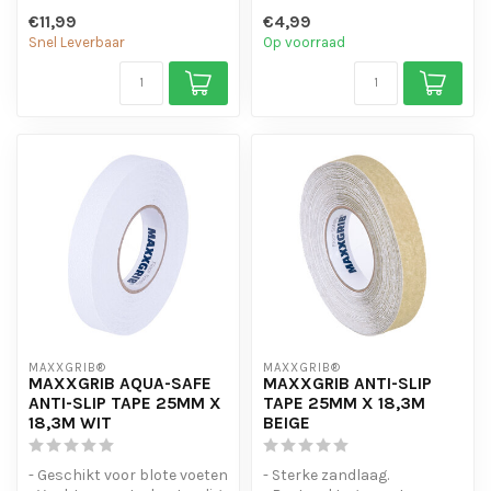
chemicaliën en motorolie.
chemicaliën en motorolie.
€11,99
€4,99
- Is eenvo...
- Is eenvo...
Snel Leverbaar
Op voorraad
MAXXGRIB®
MAXXGRIB®
MAXXGRIB AQUA-SAFE
MAXXGRIB ANTI-SLIP
ANTI-SLIP TAPE 25MM X
TAPE 25MM X 18,3M
18,3M WIT
BEIGE
- Geschikt voor blote voeten
- Sterke zandlaag.