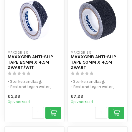
MAXXGRIB®
MAXXGRIB®
MAXXGRIB ANTI-SLIP
MAXXGRIB ANTI-SLIP
TAPE 25MM X 4,5M
TAPE 50MM X 4,5M
ZWART/WIT
ZWART
- Sterke zandlaag.
- Sterke zandlaag.
- Bestand tegen water,
- Bestand tegen water,
chemicaliën en motorolie.
chemicaliën en motorolie.
€5,99
€7,99
- Is eenvo...
- Is eenvo...
Op voorraad
Op voorraad