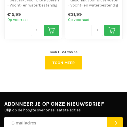
- Geschikt voor blote voeten
- Geschikt voor blote voeten
- Vocht- en waterbestendig
- Vocht- en waterbestendig
- Duurzaam en makkelij...
- Duurzaam en makkelij...
€15,99
€31,99
Op voorraad
Op voorraad
Toon
1
-
24
van 54
TOON MEER
ABONNEER JE OP ONZE NIEUWSBRIEF
Blijf op de hoogte over onze laatste acties