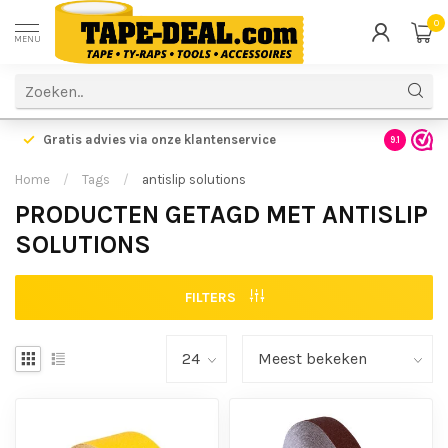
0
MENU
Voor 17.00 uur besteld,
vandaag verzonden!
Voordelig
9.1
Home
/
Tags
/
antislip solutions
PRODUCTEN GETAGD MET ANTISLIP
SOLUTIONS
FILTERS