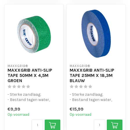
MAXXGRIB®
MAXXGRIB®
MAXXGRIB ANTI-SLIP
MAXXGRIB ANTI-SLIP
TAPE 50MM X 4,5M
TAPE 25MM X 18,3M
GROEN
BLAUW
- Sterke zandlaag.
- Sterke zandlaag.
- Bestand tegen water,
- Bestand tegen water,
chemicaliën en motorolie.
chemicaliën en motorolie.
€9,99
€15,99
- Is eenvo...
- Is eenvo...
Op voorraad
Op voorraad