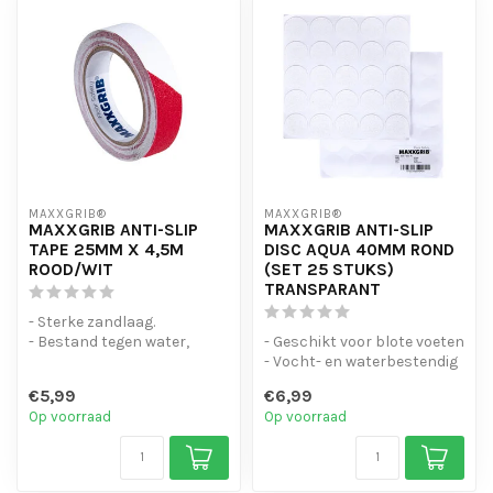
MAXXGRIB®
MAXXGRIB®
MAXXGRIB ANTI-SLIP
MAXXGRIB ANTI-SLIP
TAPE 25MM X 4,5M
DISC AQUA 40MM ROND
ROOD/WIT
(SET 25 STUKS)
TRANSPARANT
- Sterke zandlaag.
- Bestand tegen water,
- Geschikt voor blote voeten
chemicaliën en motorolie.
- Vocht- en waterbestendig
- Is eenvo...
- Duurzaam en makkelij...
€5,99
€6,99
Op voorraad
Op voorraad