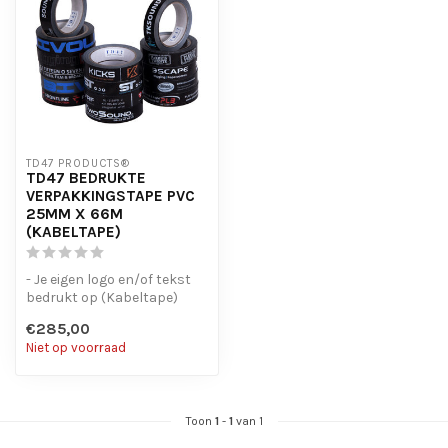
TD47 PRODUCTS®
TD47 BEDRUKTE
VERPAKKINGSTAPE PVC
25MM X 66M
(KABELTAPE)
- Je eigen logo en/of tekst
bedrukt op (Kabeltape)
tape
€285,00
- Prijzen incl. cliche-...
Niet op voorraad
Toon
1
-
1
van 1