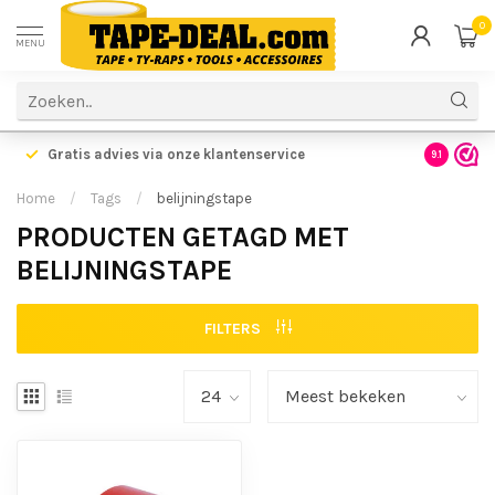
0
MENU
Gratis advies via onze klantenservice
9.1
Home
/
Tags
/
belijningstape
PRODUCTEN GETAGD MET
BELIJNINGSTAPE
FILTERS