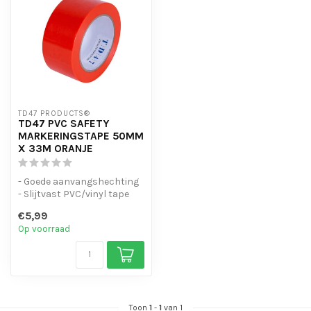
TD47 PRODUCTS®
TD47 PVC SAFETY
MARKERINGSTAPE 50MM
X 33M ORANJE
- Goede aanvangshechting
- Slijtvast PVC/vinyl tape
- Waterbestendig
€5,99
Op voorraad
Toon
1
-
1
van 1