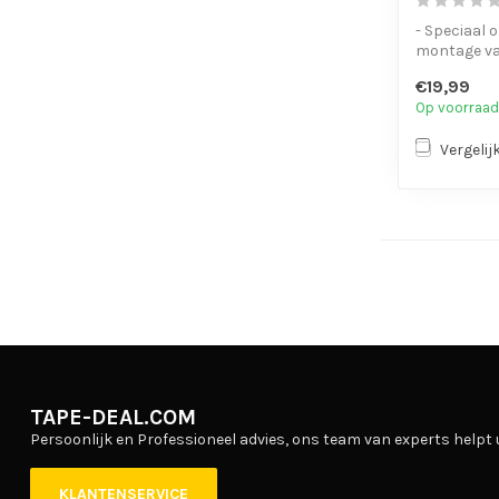
- Speciaal 
montage va
- Dubbelzijdi
€19,99
Op voorraad
Vergelij
TAPE-DEAL.COM
Persoonlijk en Professioneel advies, ons team van experts helpt 
KLANTENSERVICE