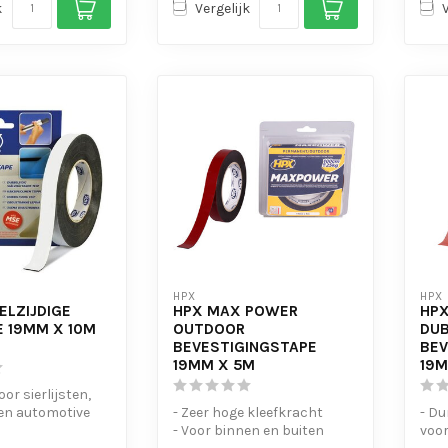
k
Vergelijk
HPX
HPX
ELZIJDIGE
HPX MAX POWER
HPX
 19MM X 10M
OUTDOOR
DUB
BEVESTIGINGSTAPE
BEV
19MM X 5M
19M
oor sierlijsten,
n automotive
- Zeer hoge kleefkracht
- Du
- Voor binnen en buiten
voo