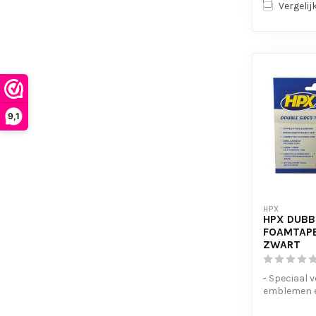
Vergelij
9,1
HPX
HPX DUBB
FOAMTAPE
ZWART
- Speciaal v
emblemen e
montage