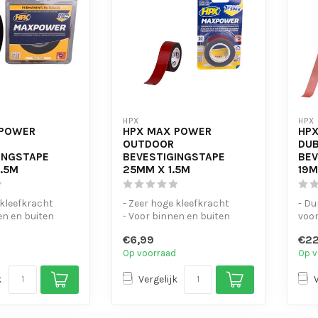
HPX
HPX
 POWER
HPX MAX POWER
HPX
OUTDOOR
DUB
INGSTAPE
BEVESTIGINGSTAPE
BEV
6.5M
25MM X 1.5M
19
 kleefkracht
- Zeer hoge kleefkracht
- Du
en en buiten
- Voor binnen en buiten
voo
ef voor schroeven
- Alternatief voor schroeven
- Id
€6,99
€22
e...
Op voorraad
Op v
k
Vergelijk