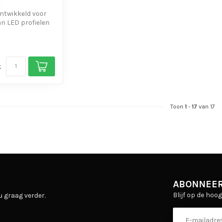
ontwikkeld voor
n LED profielen
ge, extra ste...
k
Toon
1
-
17
van 17
ABONNEER
Blijf op de hoo
u graag verder.