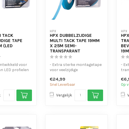
HPX
HPX
I TACK
HPX DUBBELZIJDIGE
HP
JDIGE TAPE
MULTI TACK TAPE 19MM
TR
M (LED
X 25M SEMI-
BEV
TRANSPARANT
19M
ontwikkeld voor
- Extra sterke montagetape
- Ex
n LED profielen
voor veelzijdige
tra
ge, extra ste...
toepassingen
- Ui
€24,99
€6,
- Hecht op gladde, ruw...
metaa
Snel Leverbaar
Op v
k
Vergelijk