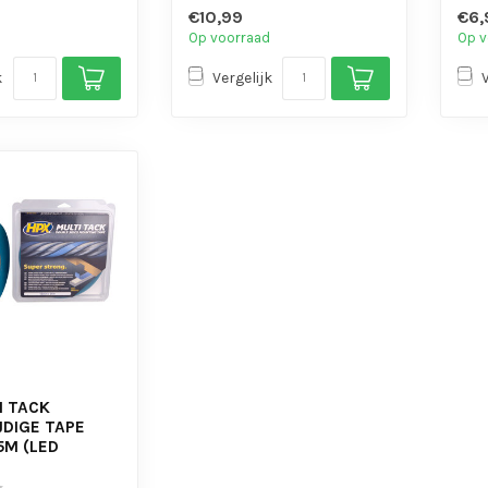
kracht ...
- Alternatief voor schroeven
- Id
€10,99
€6,
e...
Op voorraad
Op v
k
Vergelijk
I TACK
JDIGE TAPE
5M (LED