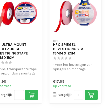
HPX
 ULTRA MOUNT
HPX SPIEGEL
BELZIJDIGE
BEVESTIGINGSTAPE
ESTIGINGSTAPE
19MM X 25M
MM X50M
- Voor het bevestigen van
nne, transparante tape
spiegels en montage-
r onzichtbare montage
objecten
eaal voor naamplaten, s...
- Sterke hechting op gla...
,99
€17,99
oorraad
Op voorraad
Vergelijk
Vergelijk