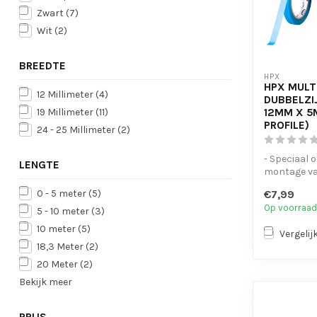
Zwart
(7)
Wit
(2)
BREEDTE
HPX
HPX MULT
12 Millimeter
(4)
DUBBELZI
12MM X 5
19 Millimeter
(11)
PROFILE)
24 - 25 Millimeter
(2)
- Speciaal 
LENGTE
montage va
- Dubbelzijdi
€7,99
0 - 5 meter
(5)
Op voorraad
5 - 10 meter
(3)
10 meter
(5)
Vergelij
18,3 Meter
(2)
20 Meter
(2)
Bekijk meer