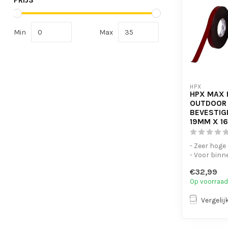
PRIJS
Min
Max
HPX
HPX MAX
OUTDOOR
BEVESTIG
19MM X 1
- Zeer hoge
- Voor binn
- Alternati
€32,99
e...
Op voorraad
Vergelij