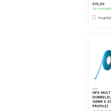
- Hoge kleef
€19,99
Op voorraad
Vergelij
HPX
HPX MULT
DUBBELZI
12MM X 2
PROFILE)