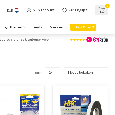
0
Mijn account
Verlanglijst
EUR
nodigdheden
Deals
Merken
EURO DEALS
advies via onze klantenservice
9.1
Toon: