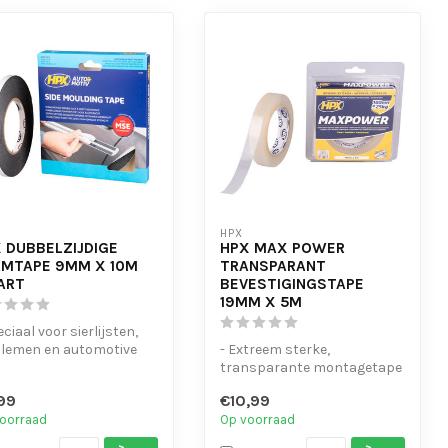
HPX
 DUBBELZIJDIGE
HPX MAX POWER
MTAPE 9MM X 10M
TRANSPARANT
ART
BEVESTIGINGSTAPE
19MM X 5M
eciaal voor sierlijsten,
lemen en automotive
- Extreem sterke,
tage
transparante montagetape
ge kleefkracht ...
- Uitstekende hechting op
,99
€10,99
metaal, gl...
oorraad
Op voorraad