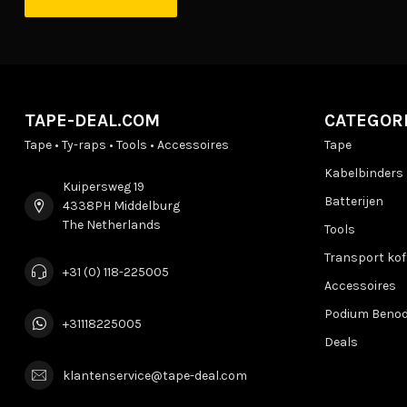
TAPE-DEAL.COM
CATEGOR
Tape • Ty-raps • Tools • Accessoires
Tape
Kabelbinders
Kuipersweg 19
Batterijen
4338PH Middelburg
The Netherlands
Tools
Transport kof
+31 (0) 118-225005
Accessoires
Podium Beno
+31118225005
Deals
klantenservice@tape-deal.com