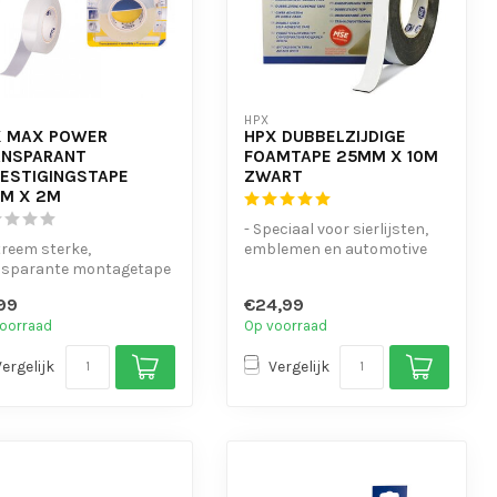
HPX
X MAX POWER
HPX DUBBELZIJDIGE
ANSPARANT
FOAMTAPE 25MM X 10M
ESTIGINGSTAPE
ZWART
M X 2M
- Speciaal voor sierlijsten,
treem sterke,
emblemen en automotive
nsparante montagetape
montage
tstekende hechting op
- Hoge kleefkracht ...
99
€24,99
l, gl...
oorraad
Op voorraad
Vergelijk
Vergelijk