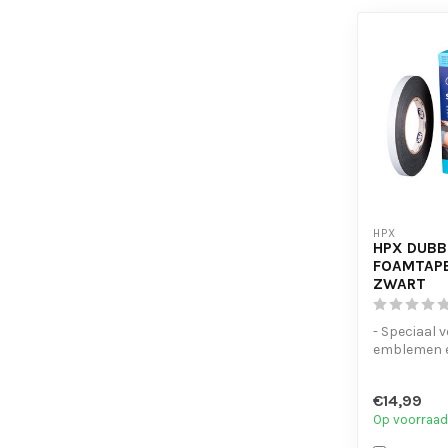
HPX
HPX DUBB
FOAMTAPE
ZWART
- Speciaal v
emblemen e
montage
- Hoge kleef
€14,99
Op voorraad