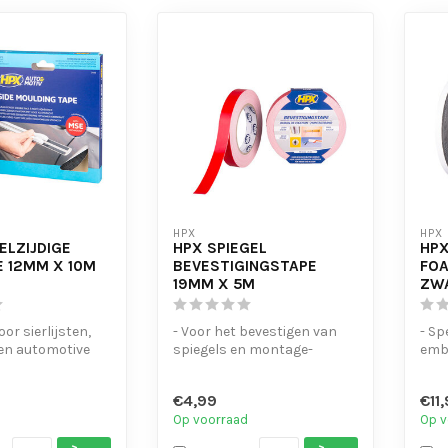
HPX
HPX
ELZIJDIGE
HPX SPIEGEL
HPX
 12MM X 10M
BEVESTIGINGSTAPE
FOA
19MM X 5M
ZW
oor sierlijsten,
- Voor het bevestigen van
- Sp
n automotive
spiegels en montage-
emb
objecten
mon
kracht ...
- Sterke hechting op gla...
- Ho
€4,99
€11
Op voorraad
Op v