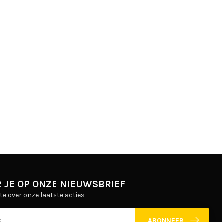
 JE OP ONZE NIEUWSBRIEF
gte over onze laatste acties
ABONNEER