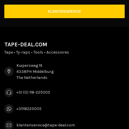
KLANTENSERVICE
TAPE-DEAL.COM
Tape • Ty-raps • Tools • Accessoires
Kuipersweg 19
4338PH Middelburg
The Netherlands
+31 (0) 118-225005
+31118225005
klantenservice@tape-deal.com