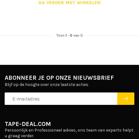
GA VERDER MET WINKELEN
Toon
1
-
0
van 0
ABONNEER JE OP ONZE NIEUWSBRIEF
Blijf op de hoogte over onze laatste acties
TAPE-DEAL.COM
Persoonlijk en Professioneel advies, ons team van experts helpt
u graag verder.