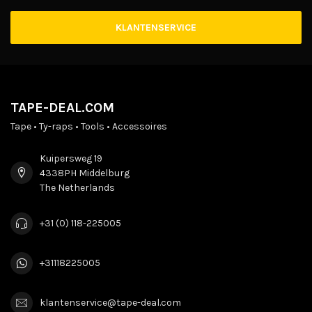
KLANTENSERVICE
TAPE-DEAL.COM
Tape • Ty-raps • Tools • Accessoires
Kuipersweg 19
4338PH Middelburg
The Netherlands
+31 (0) 118-225005
+31118225005
klantenservice@tape-deal.com