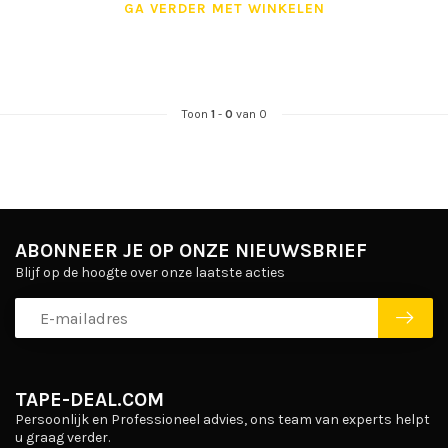
GA VERDER MET WINKELEN
Toon
1
-
0
van 0
ABONNEER JE OP ONZE NIEUWSBRIEF
Blijf op de hoogte over onze laatste acties
TAPE-DEAL.COM
Persoonlijk en Professioneel advies, ons team van experts helpt
u graag verder.