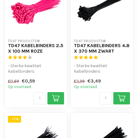
TD47 PRODUCTS®
TD47 PRODUCTS®
TD47 KABELBINDERS 2.5
TD47 KABELBINDERS 4.8
X 100 MM ROZE
X 370 MM ZWART
- Sterke kwaliteit
- Sterke kwaliteit
kabelbinders
kabelbinders
- Hoge staffelkorting
- Hoge staffelkorting
€0,59
€3,49
€0,69
€3,99
- UV-bestendig
- UV-bestendig
Op voorraad
Op voorraad
- Handig...
- Handig...
-17%