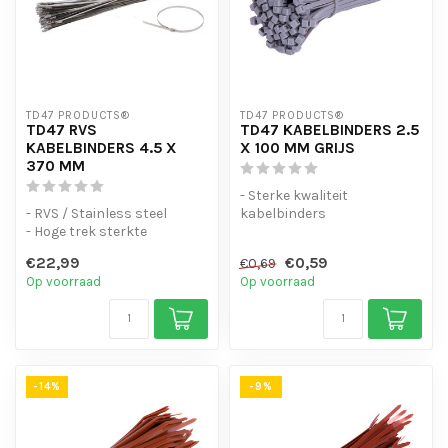
TD47 PRODUCTS®
TD47 PRODUCTS®
TD47 RVS
TD47 KABELBINDERS 2.5
KABELBINDERS 4.5 X
X 100 MM GRIJS
370 MM
- Sterke kwaliteit
- RVS / Stainless steel
kabelbinders
- Hoge trek sterkte
- Hoge staffelkorting
- Hoge staffelkorting
- UV-bestendig
€22,99
€0,59
€0,69
- Handig...
Op voorraad
Op voorraad
-14%
-9%