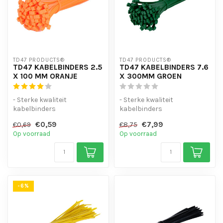
TD47 PRODUCTS®
TD47 PRODUCTS®
TD47 KABELBINDERS 2.5
TD47 KABELBINDERS 7.6
X 100 MM ORANJE
X 300MM GROEN
- Sterke kwaliteit
- Sterke kwaliteit
kabelbinders
kabelbinders
- Hoge staffelkorting
- Hoge staffelkorting
€0,59
€7,99
€0,69
€8,75
- UV-bestendig
- UV-bestendig
Op voorraad
Op voorraad
- Handig...
-6%