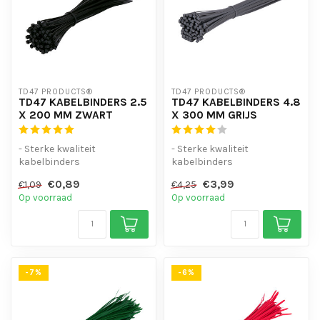
TD47 PRODUCTS®
TD47 PRODUCTS®
TD47 KABELBINDERS 2.5
TD47 KABELBINDERS 4.8
X 200 MM ZWART
X 300 MM GRIJS
- Sterke kwaliteit
- Sterke kwaliteit
kabelbinders
kabelbinders
- Hoge staffelkorting
- Hoge staffelkorting
€0,89
€3,99
€1,09
€4,25
- UV-bestendig
- UV-bestendig
Op voorraad
Op voorraad
- Handig...
- Handig...
-7%
-6%