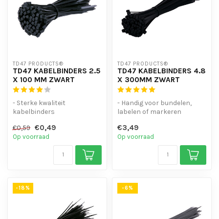
TD47 PRODUCTS®
TD47 PRODUCTS®
TD47 KABELBINDERS 2.5
TD47 KABELBINDERS 4.8
X 100 MM ZWART
X 300MM ZWART
- Sterke kwaliteit
- Handig voor bundelen,
kabelbinders
labelen of markeren
- Hoge staffelkorting
- Hoge staffelkorting
€0,49
€3,49
€0,59
- UV-bestendig
- UV-bestend...
Op voorraad
Op voorraad
- Handig...
-18%
-6%