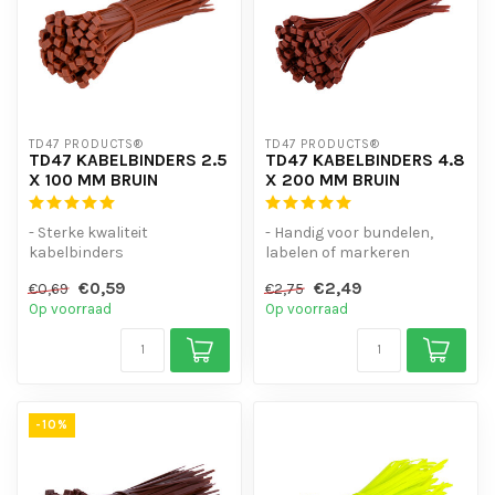
TD47 PRODUCTS®
TD47 PRODUCTS®
TD47 KABELBINDERS 2.5
TD47 KABELBINDERS 4.8
X 100 MM BRUIN
X 200 MM BRUIN
- Sterke kwaliteit
- Handig voor bundelen,
kabelbinders
labelen of markeren
- Hoge staffelkorting
- Hoge staffelkorting
€0,59
€2,49
€0,69
€2,75
- UV-bestendig
- UV-bestend...
Op voorraad
Op voorraad
- Handig...
-10%