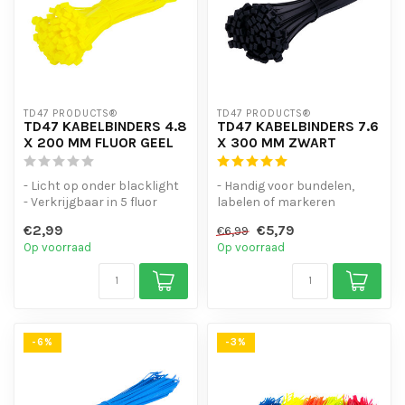
TD47 PRODUCTS®
TD47 PRODUCTS®
TD47 KABELBINDERS 4.8
TD47 KABELBINDERS 7.6
X 200 MM FLUOR GEEL
X 300 MM ZWART
- Licht op onder blacklight
- Handig voor bundelen,
- Verkrijgbaar in 5 fluor
labelen of markeren
kleuren
- Hoge staffelkorting
€2,99
€5,79
€6,99
- Handig voor bu...
- UV-bestend...
Op voorraad
Op voorraad
-6%
-3%