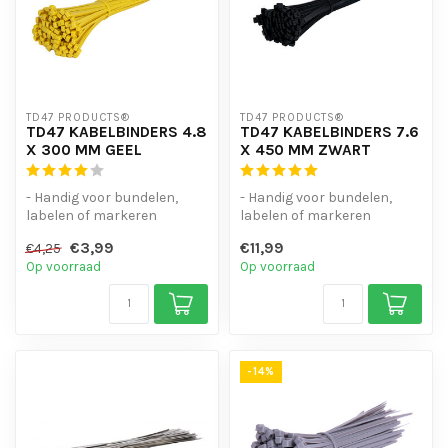
TD47 PRODUCTS®
TD47 PRODUCTS®
TD47 KABELBINDERS 4.8
TD47 KABELBINDERS 7.6
X 300 MM GEEL
X 450 MM ZWART
- Handig voor bundelen,
- Handig voor bundelen,
labelen of markeren
labelen of markeren
- Hoge staffelkorting
- Hoge staffelkorting
€3,99
€11,99
€4,25
- UV-bestend...
- UV-bestend...
Op voorraad
Op voorraad
-14%