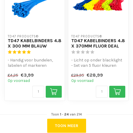
TD47 PRODUCTS®
TD47 PRODUCTS®
TD47 KABELBINDERS 4.8
TD47 KABELBINDERS 4.8
X 300 MM BLAUW
X 370MM FLUOR DEAL
- Handig voor bundelen,
- Licht op onder blacklight
labelen of markeren
- Set van 5 fluor kleuren
- Hoge staffelkorting
- Handig voor bundelen, ...
€3,99
€28,99
€4,25
€29,95
- UV-bestend...
Op voorraad
Op voorraad
Toon
1
-
24
van 214
TOON MEER