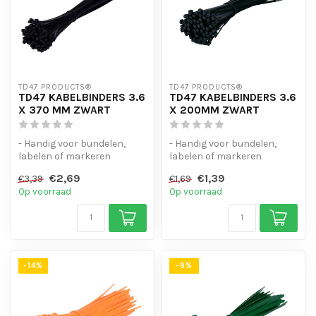
TD47 PRODUCTS®
TD47 PRODUCTS®
TD47 KABELBINDERS 3.6
TD47 KABELBINDERS 3.6
X 370 MM ZWART
X 200MM ZWART
- Handig voor bundelen,
- Handig voor bundelen,
labelen of markeren
labelen of markeren
- Hoge staffelkorting
- Hoge staffelkorting
€2,69
€1,39
€3,39
€1,69
- UV-bestend...
- UV-bestend...
Op voorraad
Op voorraad
-14%
-9%