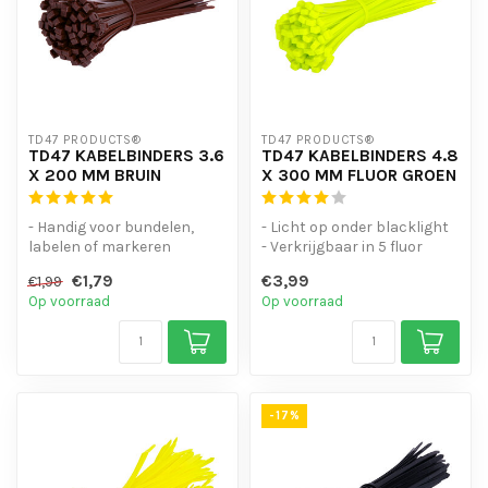
TD47 PRODUCTS®
TD47 PRODUCTS®
TD47 KABELBINDERS 3.6
TD47 KABELBINDERS 4.8
X 200 MM BRUIN
X 300 MM FLUOR GROEN
- Handig voor bundelen,
- Licht op onder blacklight
labelen of markeren
- Verkrijgbaar in 5 fluor
- Hoge staffelkorting
kleuren
€1,79
€3,99
€1,99
- UV-bestend...
- Handig voor bu...
Op voorraad
Op voorraad
-17%