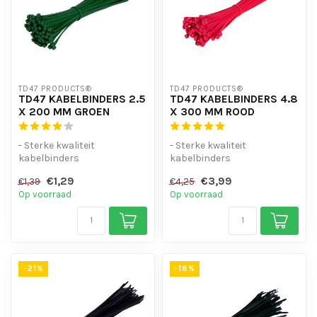
TD47 PRODUCTS®
TD47 PRODUCTS®
TD47 KABELBINDERS 2.5
TD47 KABELBINDERS 4.8
X 200 MM GROEN
X 300 MM ROOD
- Sterke kwaliteit
- Sterke kwaliteit
kabelbinders
kabelbinders
- Hoge staffelkorting
- Hoge staffelkorting
€1,29
€3,99
€1,39
€4,25
- UV-bestendig
- UV-bestendig
Op voorraad
Op voorraad
- Handig...
- Handig...
-21%
-18%