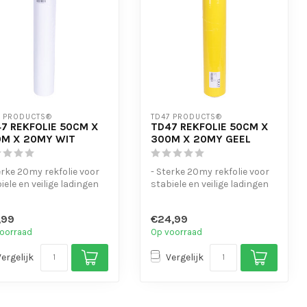
7 PRODUCTS®
TD47 PRODUCTS®
7 REKFOLIE 50CM X
TD47 REKFOLIE 50CM X
M X 20MY WIT
300M X 20MY GEEL
erke 20my rekfolie voor
- Sterke 20my rekfolie voor
iele en veilige ladingen
stabiele en veilige ladingen
schikt voor opslag...
- Geschikt voor opslag...
,99
€24,99
oorraad
Op voorraad
Vergelijk
Vergelijk