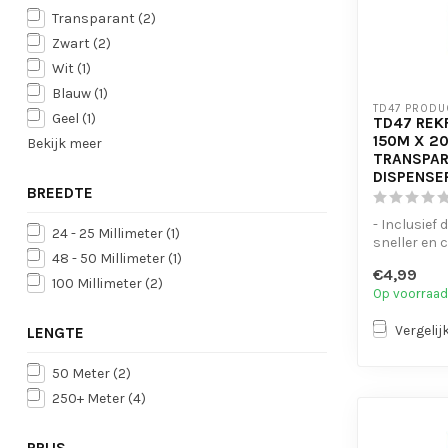
Transparant
(2)
Zwart
(2)
Wit
(1)
Blauw
(1)
TD47 PRODU
Geel
(1)
TD47 REK
150M X 2
Bekijk meer
TRANSPAR
DISPENSE
BREEDTE
- Inclusief
24 - 25 Millimeter
(1)
sneller en 
48 - 50 Millimeter
(1)
afrollen
€4,99
- Sterke 20
100 Millimeter
(2)
Op voorraad
Vergelij
LENGTE
50 Meter
(2)
250+ Meter
(4)