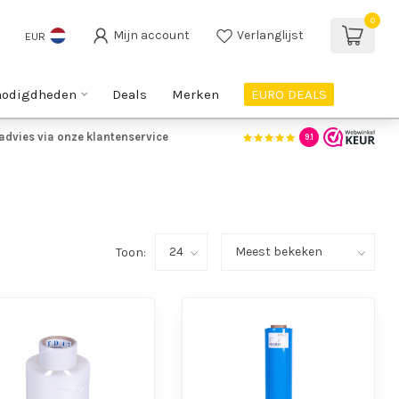
0
Mijn account
Verlanglijst
EUR
nodigdheden
Deals
Merken
EURO DEALS
advies via onze klantenservice
9.1
Toon: