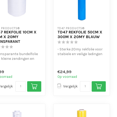
7 PRODUCTS®
TD47 PRODUCTS®
7 REKFOLIE 10CM X
TD47 REKFOLIE 50CM X
M X 20MY
300M X 20MY BLAUW
ANSPARANT
- Sterke 20my rekfolie voor
ansparante bundelfolie
stabiele en veilige ladingen
 kleine zendingen en
- Geschikt voor opslag...
e onderdelen
rke 2...
99
€24,99
oorraad
Op voorraad
Vergelijk
Vergelijk