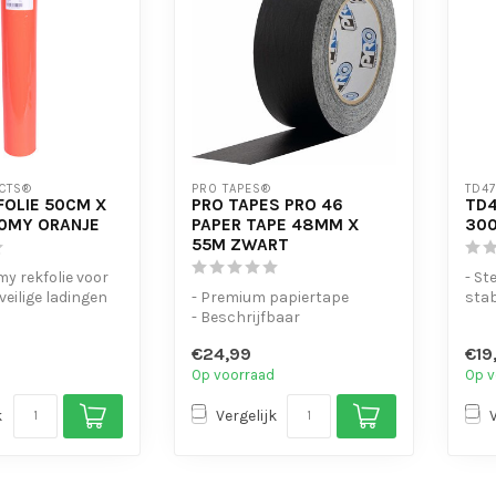
CTS®
PRO TAPES®
TD4
FOLIE 50CM X
PRO TAPES PRO 46
TD4
0MY ORANJE
PAPER TAPE 48MM X
300
55M ZWART
my rekfolie voor
- St
veilige ladingen
- Premium papiertape
stab
oor opslag...
- Beschrijfbaar
- Ge
- Verplaatsbaar na plakken
€24,99
€19
Op voorraad
Op v
k
Vergelijk