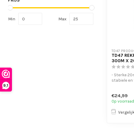
PRIJS
Min
Max
TD47 PRODU
TD47 REK
300M X 2
- Sterke 20
stabiele en 
9,1
- Geschikt v
€24,99
Op voorraad
Vergelij