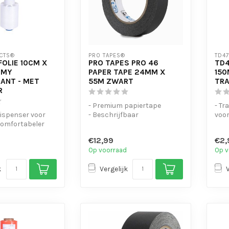
CTS®
PRO TAPES®
TD4
FOLIE 10CM X
PRO TAPES PRO 46
TD4
0MY
PAPER TAPE 24MM X
150
ANT - MET
55M ZWART
TR
R
- Premium papiertape
- Tr
 dispenser voor
- Beschrijfbaar
voor
comfortabeler
- Verplaatsbaar na plakken
loss
- Ste
€12,99
€2,
my bund...
Op voorraad
Op v
k
Vergelijk