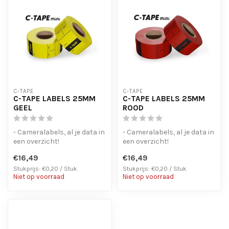
C-TAPE
C-TAPE
C-TAPE LABELS 25MM
C-TAPE LABELS 25MM
GEEL
ROOD
- Cameralabels, al je data in
- Cameralabels, al je data in
een overzicht!
een overzicht!
- Laat geen lijmresten
- Laat geen lijmresten
€16,49
€16,49
achter bij ...
achter bij ...
Stukprijs: €0,20 / Stuk
Stukprijs: €0,20 / Stuk
Niet op voorraad
Niet op voorraad