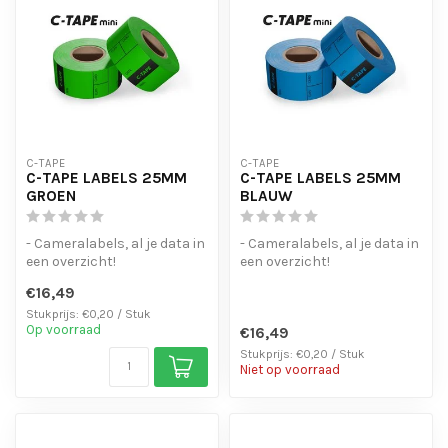
C-TAPE
C-TAPE
C-TAPE LABELS 25MM
C-TAPE LABELS 25MM
GROEN
BLAUW
- Cameralabels, al je data in
- Cameralabels, al je data in
een overzicht!
een overzicht!
- Laat geen lijmresten
- Laat geen lijmresten
€16,49
achter bij ...
achter bij ...
Stukprijs: €0,20 / Stuk
Op voorraad
€16,49
Stukprijs: €0,20 / Stuk
Niet op voorraad