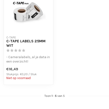
C-TAPE
C-TAPE LABELS 25MM
WIT
- Cameralabels, al je data in
een overzicht!
- Laat geen lijmresten
€16,49
achter bij ...
Stukprijs: €0,20 / Stuk
Niet op voorraad
Toon
1
-
5
van 5