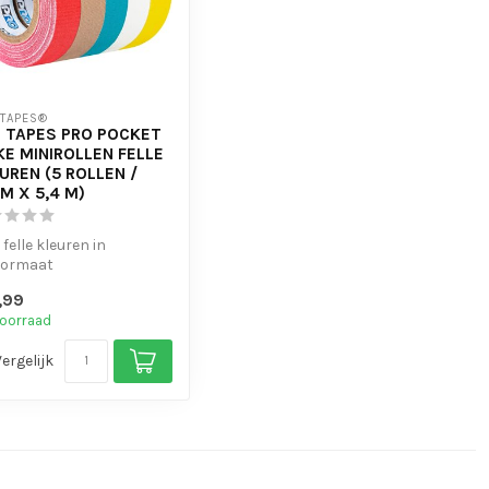
 TAPES®
 TAPES PRO POCKET
KE MINIROLLEN FELLE
UREN (5 ROLLEN /
M X 5,4 M)
f felle kleuren in
formaat
ofessionele gaffertape
,99
iteit
oorraad
...
Vergelijk