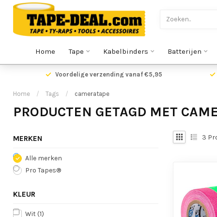
Home
Tape
Kabelbinders
Batterijen
Voordelige verzending vanaf €5,95
Home
/
Tags
/
cameratape
PRODUCTEN GETAGD MET CAM
3
Pr
MERKEN
Alle merken
Pro Tapes®
KLEUR
Wit
(1)