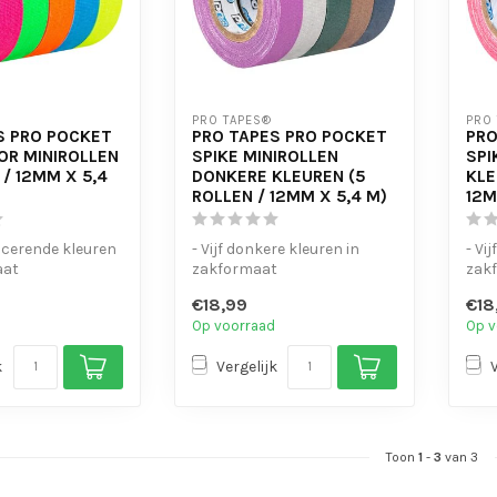
PRO TAPES®
PRO
S PRO POCKET
PRO TAPES PRO POCKET
PRO
OR MINIROLLEN
SPIKE MINIROLLEN
SPI
 / 12MM X 5,4
DONKERE KLEUREN (5
KLE
ROLLEN / 12MM X 5,4 M)
12M
escerende kleuren
- Vijf donkere kleuren in
- Vij
aat
zakformaat
zak
nele gaffertape
- Professionele gaffertape
- Pr
€18,99
€18
kwaliteit
kwal
Op voorraad
Op v
- Pe...
- Perf
k
Vergelijk
Toon
1
-
3
van 3