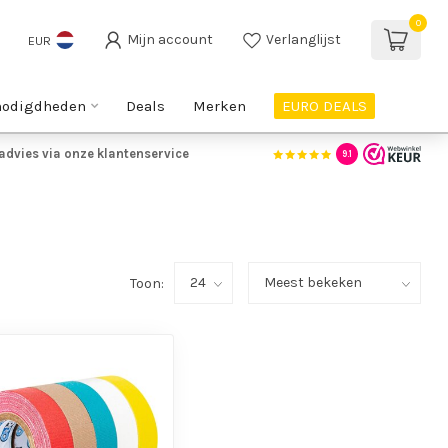
0
Mijn account
Verlanglijst
EUR
nodigdheden
Deals
Merken
EURO DEALS
advies via onze klantenservice
9.1
Toon: