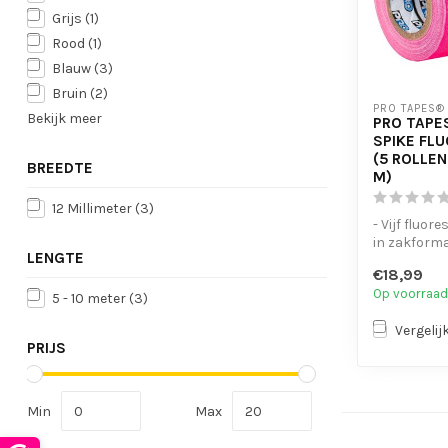
Grijs
(1)
Rood
(1)
Blauw
(3)
Bruin
(2)
PRO TAPES®
Bekijk meer
PRO TAPE
SPIKE FLU
(5 ROLLEN
BREEDTE
M)
12 Millimeter
(3)
- Vijf fluor
in zakform
LENGTE
- Professio
€18,99
kwalitei...
Op voorraad
5 - 10 meter
(3)
Vergelij
PRIJS
Min
Max