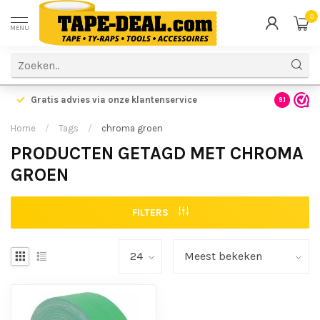
0
MENU
Gratis advies via onze klantenservice
9.1
Home
/
Tags
/
chroma groen
PRODUCTEN GETAGD MET CHROMA
GROEN
FILTERS