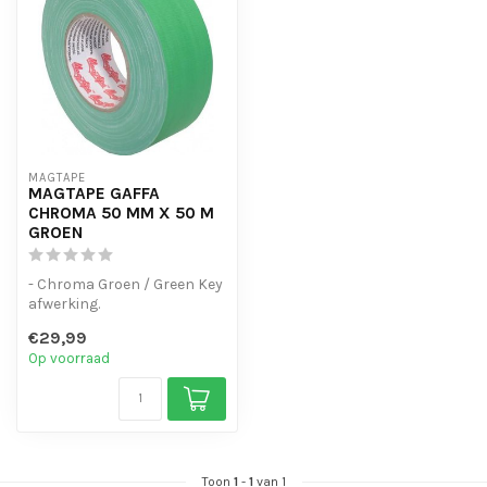
MAGTAPE
MAGTAPE GAFFA
CHROMA 50 MM X 50 M
GROEN
- Chroma Groen / Green Key
afwerking.
- Eenvoudig te schuren in
€29,99
lengte en breed...
Op voorraad
Toon
1
-
1
van 1