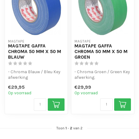
MAGTAPE
MAGTAPE
MAGTAPE GAFFA
MAGTAPE GAFFA
CHROMA 50 MM X 50 M
CHROMA 50 MM X 50 M
BLAUW
GROEN
- Chroma Blauw / Bleu Key
- Chroma Groen / Green Key
afwerking
afwerking.
- Eenvoudig te schuren in
- Eenvoudig te schuren in
€29,95
€29,99
lengte en breedte...
lengte en breed...
Op voorraad
Op voorraad
Toon
1
-
2
van 2