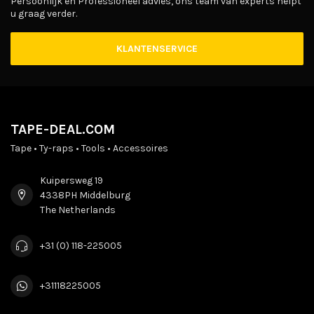
Persoonlijk en Professioneel advies, ons team van experts helpt
u graag verder.
KLANTENSERVICE
TAPE-DEAL.COM
Tape • Ty-raps • Tools • Accessoires
Kuipersweg 19
4338PH Middelburg
The Netherlands
+31 (0) 118-225005
+31118225005