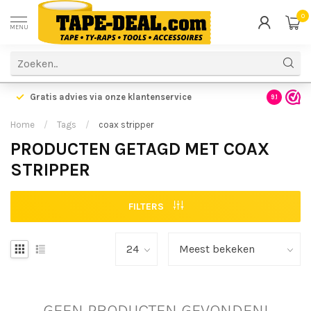
0
MENU
Gratis advies via onze klantenservice
9.1
Home
/
Tags
/
coax stripper
PRODUCTEN GETAGD MET COAX
STRIPPER
FILTERS
GEEN PRODUCTEN GEVONDEN!