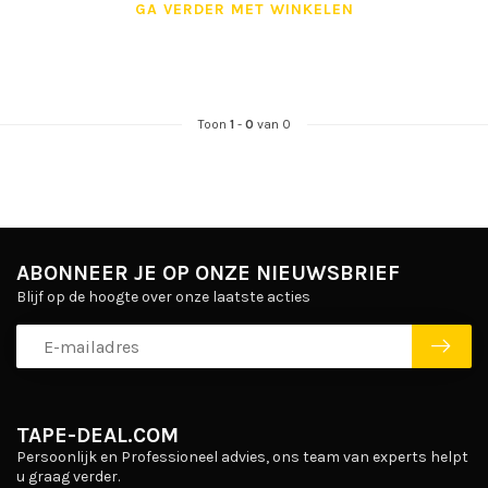
GA VERDER MET WINKELEN
Toon
1
-
0
van 0
ABONNEER JE OP ONZE NIEUWSBRIEF
Blijf op de hoogte over onze laatste acties
TAPE-DEAL.COM
Persoonlijk en Professioneel advies, ons team van experts helpt
u graag verder.