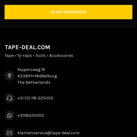
KLANTENSERVICE
TAPE-DEAL.COM
Tape • Ty-raps • Tools • Accessoires
Kuipersweg 19
4338PH Middelburg
The Netherlands
+31 (0) 118-225005
+31118225005
klantenservice@tape-deal.com