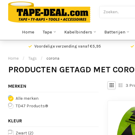
Home
Tape
Kabelbinders
Batterijen
Voordelige verzending vanaf €5,95
Home
/
Tags
/
corona
PRODUCTEN GETAGD MET COR
3
Pr
MERKEN
Alle merken
TD47 Products®
KLEUR
Zwart
(2)