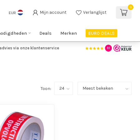
0
Mijn account
Verlanglijst
EUR
nodigdheden
Deals
Merken
EURO DEALS
advies via onze klantenservice
9.1
Toon: