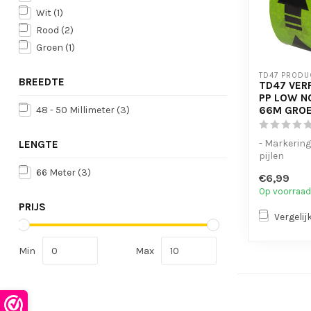
Wit
(1)
Rood
(2)
Groen
(1)
TD47 PRODU
BREEDTE
TD47 VER
PP LOW N
66M GROE
48 - 50 Millimeter
(3)
- Markerin
LENGTE
pijlen
- Sterk en p
66 Meter
(3)
€6,99
- PP Low Noi
Op voorraad
PRIJS
Vergelij
Min
Max