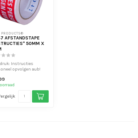
7 PRODUCTS®
7 AFSTANDSTAPE
STRUCTIES" 50MM X
M
druk: Instructies
oneel opvolgen aub!
cial Distancing
99
rkeering...
oorraad
Vergelijk