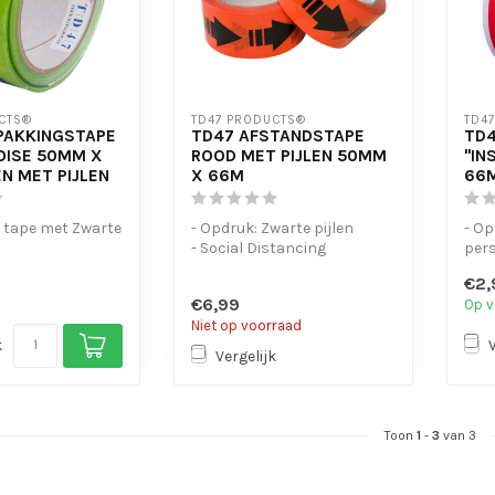
CTS®
TD47 PRODUCTS®
TD4
PAKKINGSTAPE
TD47 AFSTANDSTAPE
TD4
OISE 50MM X
ROOD MET PIJLEN 50MM
"IN
N MET PIJLEN
X 66M
66
g tape met Zwarte
- Opdruk: Zwarte pijlen
- Op
- Social Distancing
pers
lakt goed.
- Markeering tape
- So
€2,
se voor ...
- Ma
€6,99
Op v
Niet op voorraad
k
Vergelijk
Toon
1
-
3
van 3