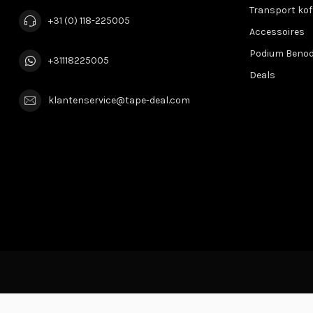
Transport kof
+31 (0) 118-225005
Accessoires
Podium Beno
+31118225005
Deals
klantenservice@tape-deal.com