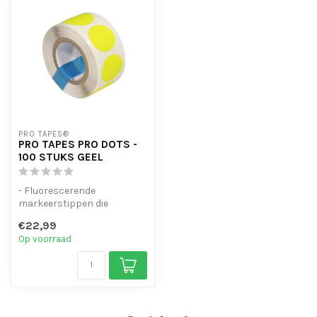
PRO TAPES®
PRO TAPES PRO DOTS -
100 STUKS GEEL
- Fluorescerende
markeerstippen die
oplichten onder UV- en
€22,99
blacklight
Op voorraad
- Gemaakt...