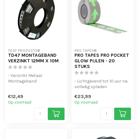
TD47 PRODUCTS®
PRO TAPES®
TD47 MONTAGEBAND
PRO TAPES PRO POCKET
VERZINKT 12MM X 10M
GLOW PIJLEN - 20
STUKS
- Verzinkt Metaal
Montageband
- Lichtgevend tot 10 uur na
- Veel gebruikt bij montage
volledig opladen
van beursstand en de...
- Onbeperkt herlaadbaar
€12,49
€23,99
met daglic...
Op voorraad
Op voorraad