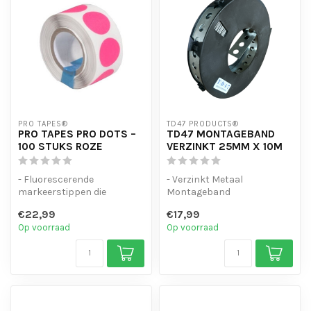
PRO TAPES®
TD47 PRODUCTS®
PRO TAPES PRO DOTS –
TD47 MONTAGEBAND
100 STUKS ROZE
VERZINKT 25MM X 10M
- Fluorescerende
- Verzinkt Metaal
markeerstippen die
Montageband
oplichten onder UV- en
- Veel gebruikt bij montage
€22,99
€17,99
blacklight
van beursstand en de...
Op voorraad
Op voorraad
- Gemaakt...