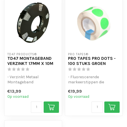
TD47 PRODUCTS®
PRO TAPES®
TD47 MONTAGEBAND
PRO TAPES PRO DOTS -
VERZINKT 17MM X 10M
100 STUKS GROEN
- Verzinkt Metaal
- Fluorescerende
Montageband
markeerstippen die
- Veel gebruikt bij montage
oplichten onder UV- en
€13,99
€19,99
van beursstand en de...
blacklight
Op voorraad
Op voorraad
- Gemaakt...