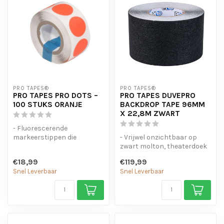
PRO TAPES®
PRO TAPES®
PRO TAPES PRO DOTS –
PRO TAPES DUVEPRO
100 STUKS ORANJE
BACKDROP TAPE 96MM
X 22,8M ZWART
- Fluorescerende
markeerstippen die
- Vrijwel onzichtbaar op
oplichten onder UV- en
zwart molton, theaterdoek
blacklight
en Duvetyne
€18,99
€119,99
- Gemaakt...
- Herstelt snel ...
Snel Leverbaar
Snel Leverbaar