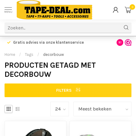
0
MENU
Gratis advies via onze klantenservice
9.1
Home
/
Tags
/
decorbouw
PRODUCTEN GETAGD MET
DECORBOUW
FILTERS