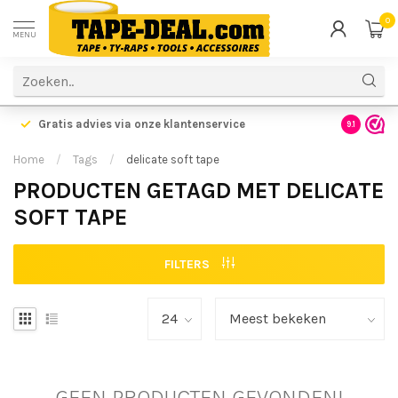
0
MENU
Gratis advies via onze klantenservice
9.1
Home
/
Tags
/
delicate soft tape
PRODUCTEN GETAGD MET DELICATE
SOFT TAPE
FILTERS
GEEN PRODUCTEN GEVONDEN!