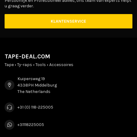
Persoonlijk en Professioneel advies, ons team van experts helpt
u graag verder.
KLANTENSERVICE
TAPE-DEAL.COM
Tape • Ty-raps • Tools • Accessoires
Kuipersweg 19
4338PH Middelburg
The Netherlands
+31 (0) 118-225005
+31118225005