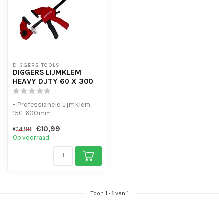
DIGGERS TOOLS
DIGGERS LIJMKLEM
HEAVY DUTY 60 X 300
- Professionele Lijmklem
150-600mm
- Met de hand aan te
€10,99
€14,99
knijpen
Op voorraad
- Universele v...
Toon
1
-
1
van 1