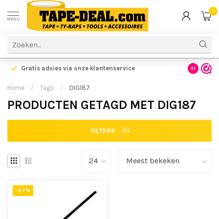
0
MENU
Gratis advies via onze klantenservice
9.1
Home
/
Tags
/
DIG187
PRODUCTEN GETAGD MET DIG187
FILTERS
-27%