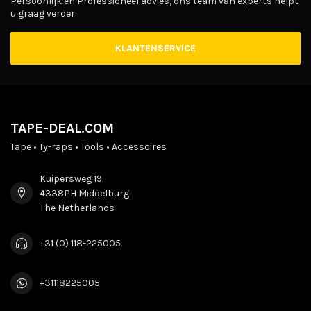
Persoonlijk en Professioneel advies, ons team van experts helpt
u graag verder.
KLANTENSERVICE
TAPE-DEAL.COM
Tape • Ty-raps • Tools • Accessoires
Kuipersweg 19
4338PH Middelburg
The Netherlands
+31 (0) 118-225005
+31118225005